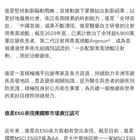
復星堅持創新驅動戰略，並推動旗下業務結出創新碩果，以
更好地服務社會。依託長期積累的科創能力，復星「全球首
款」「中國首個」成果不斷湧現。復星醫藥自主研發的注射
用青蒿琥酯，截至2023年底，已累計救治了全球超6,800萬
重症瘧疾患者。第二代注射用青蒿琥酯Argesun®，成為首
個通過世界衛生組織預認證的「一步配製青蒿琥酯注射
劑」，用於治療瘧疾。
復星一直積極攜手抗瘧專家及各方資源，持續助力非洲等瘧
疾高發地區，普及瘧疾相關知識，提升醫生與患者的瘧疾預
防意識，積極投身於公共衛生事業，為共建一個無瘧疾世界
的美好目標而持續努力。
復星
ESG
表現獲國際市場廣泛認可
近年來，復星在ESG各方面都有突出表現。截至目前，復星
國際MSCI ESG評級為AA，是大中華地區唯一一家MSCI ESG