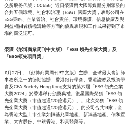
交所股份代號：00656）近日榮獲兩大國際媒體分別頒發的
合共五個環境、社會和治理（ESG）國際大獎，表彰公司在
ESG策略、企業管治、社會責任、環境保護、信息披露及與
利益相關者積極溝通等方面的優異表現和工作成果得到了市
場的廣泛認可。
榮獲《彭博商業
周
刊中文版》
「
ESG
領先企業大獎
」
及
「
ESG
領先項目獎
」
11月27日，《彭博商業
周
刊/中文版》主辦、全球最大會計師
事務所之一的德勤協辦、香港銀行學會、香港證券及投資學
會及CFA Society Hong Kong支持的第六屆「ESG 領先企業
大獎2024」於香港舉行頒獎典禮。復星國際榮獲「ESG 領
先企業大獎（市值超過120億港元）」。此次榮獲「ESG 領
先企業大獎（市值超過120億港元）」的公司合共14家，全
為香港大型上市企業如恒基兆業地產、新鴻基地產、信和置
業、太古股份、中銀香港、和黃醫藥等。