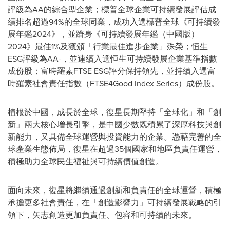
評級為AA的綜合型企業；標普全球企業可持續發展評估成
績排名超過94%的全球同業，成功入選標普全球《可持續發
展年鑑2024》，並躋身《可持續發展年鑑（中國版）
2024》最佳1%及獲頒「行業最佳進步企業」殊榮；恒生
ESG評級為AA-，並連續入選恒生可持續發展企業基準指數
成份股；富時羅素FTSE ESG評分保持領先，並持續入選富
時羅素社會責任指數（FTSE4Good Index Series）成份股。
植根於中國，成長於全球，復星長期堅持「全球化」和「創
新」兩大核心增長引擎，是中國少數既積累了深厚科技與創
新能力，又具備全球運營與投資能力的企業。憑藉完善的全
球產業生態佈局，復星在超過35個國家和地區負責任運營，
積極助力全球民生福祉與可持續價值創造。
面向未來，復星將繼續通過創新和負責任的全球運營，積極
承擔更多社會責任，在「創造影響力」可持續發展戰略的引
領下，矢志創造更加負責任、包容和可持續的未來。