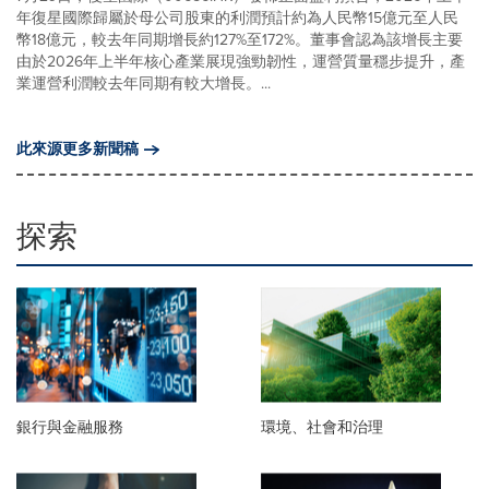
年復星國際歸屬於母公司股東的利潤預計約為人民幣15億元至人民
幣18億元，較去年同期增長約127%至172%。董事會認為該增長主要
由於2026年上半年核心產業展現強勁韌性，運營質量穩步提升，產
業運營利潤較去年同期有較大增長。...
此來源更多新聞稿
探索
銀行與金融服務
環境、社會和治理