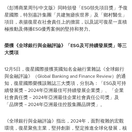
《彭博商業
周
刊/中文版》同時頒發「ESG領先項目獎」予復
星國際，特別嘉許集團「共建無瘧疾世界」及「鄉村醫生」
項目，表揚復星在社會責任上的擔當，以及認可復星一直積
極推動及傳播ESG優秀案例的堅持和努力。
榮獲《全球銀行與金融評論》
「
ESG
及可持續發展獎
」
等三
大獎項
12月5日，復星國際接獲英國知名金融行業雜誌《全球銀行
與金融評論》（Global Banking and Finance Review）的通
知，復星國際榮獲該雜誌三大獎項，分別為：「ESG及可持
續發展獎－2024年亞洲最佳可持續發展企業獎」、「企業
社會責任獎－2024年亞洲最佳企業社會責任公司獎」及
「品牌獎－2024年亞洲最佳控股集團品牌獎」。
《全球銀行與金融評論》指出，2024年，面對複雜的宏觀
環境，復星聚焦主業，堅持創新，堅定推進全球化發展，核