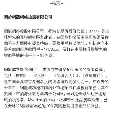
–結束 –
關於網龍網絡控股有限公司
網龍網絡控股有限公司（香港交易所股份代號：0777）是全
球領先的互聯網社區創建者，在開發和擴展多個互聯網及移
動平台方面擁有優良往績，覆蓋用戶數以億計，包括建立中
國首個網絡遊戲門戶－17173.com 及打造中國極具影響力的
智能手機服務平台－91 無線。
網龍成立於 1999 年，成功自主研發多個著名的旗艦遊戲，
包括《魔域》、《征服》、《英魂之刃》和《終焉誓約》，
是中國最具聲譽及知名度的網絡遊戲開發商之一。在過去的
十年中，網龍成功地在國內外市場拓展在線教育業務，其在
美國上市的海外教育業務子公司Mynd.ai是全球互動技術領
域的領導者。Mynd.ai 的互動平板和軟件產品屢獲殊榮，已
在全球126個國家為超過 100 萬間教室提供產品和服務。