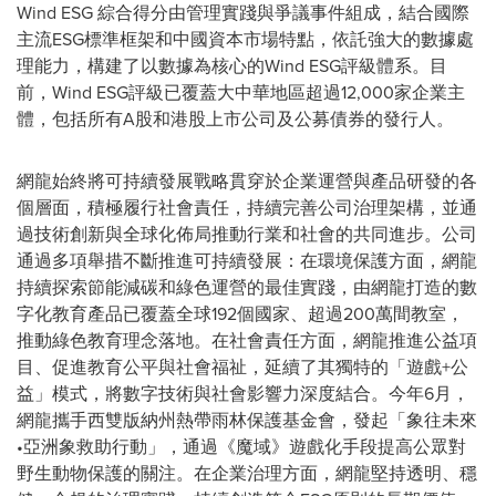
Wind ESG 綜合得分由管理實踐與爭議事件組成，結合國際
主流ESG標準框架和中國資本市場特點，依託強大的數據處
理能力，構建了以數據為核心的Wind ESG評級體系。目
前，Wind ESG評級已覆蓋大中華地區超過12,000家企業主
體，包括所有A股和港股上市公司及公募債券的發行人。
網龍始終將可持續發展戰略貫穿於企業運營與產品研發的各
個層面，積極履行社會責任，持續完善公司治理架構，並通
過技術創新與全球化佈局推動行業和社會的共同進步。公司
通過多項舉措不斷推進可持續發展：在環境保護方面，網龍
持續探索節能減碳和綠色運營的最佳實踐，由網龍打造的數
字化教育產品已覆蓋全球192個國家、超過200萬間教室，
推動綠色教育理念落地。在社會責任方面，網龍推進公益項
目、促進教育公平與社會福祉，延續了其獨特的「遊戲+公
益」模式，將數字技術與社會影響力深度結合。今年6月，
網龍攜手西雙版納州熱帶雨林保護基金會，發起「象往未來
•亞洲象救助行動」，通過《魔域》遊戲化手段提高公眾對
野生動物保護的關注。在企業治理方面，網龍堅持透明、穩