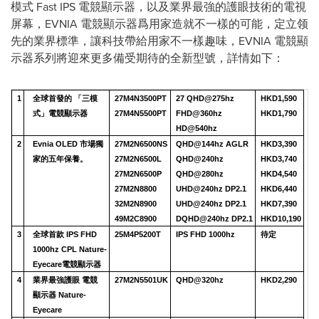
模式 Fast IPS 電競顯示器，以及業界最強的護眼技術的電視
屏幕，EVNIA 電競顯示器爲用家造就不一樣的可能，定立领
先的業界標準，讓科技帶給用家不一樣趣味，EVNIA 電競顯
示器系列將迎來更多備受期待的全新型號，詳情如下：
1
全球首發的 「三模
27M4N3500PT
27 QHD@275hz
HKD1,590
式」電競顯示器
27M4N5500PT
FHD@360hz
HKD1,790
HD@540hz
2
Evnia OLED
市場獨
27M2N6500NS
QHD@144hz AGLR
HKD3,390
家的
五年保養
。
27M2N6500L
QHD@240hz
HKD3,740
27M2N6500P
QHD@280hz
HKD4,540
27M2N8800
UHD@240hz DP2.1
HKD6,440
32M2N8900
UHD@240hz DP2.1
HKD7,390
49M2C8900
DQHD@240hz DP2.1
HKD10,190
3
全球首款 IPS FHD
25M4P5200T
IPS FHD 1000hz
待定
1000hz CPL Nature-
Eyecare電競顯示器
4
業界最強護眼 電競
27M2N5501UK
QHD@320hz
HKD2,290
顯示器
Nature-
Eyecare