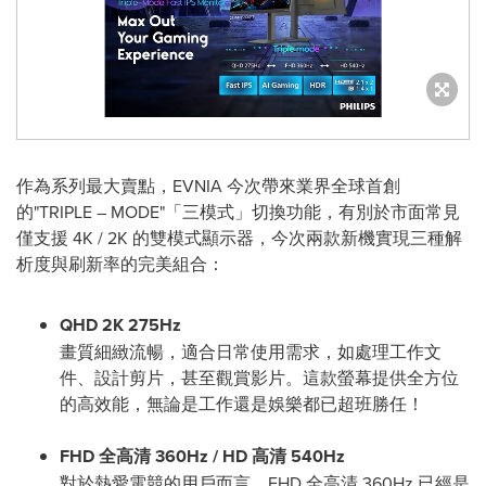
作為系列最大賣點，EVNIA 今次帶來業界全球首創
的"TRIPLE – MODE"「三模式」切換功能，有別於市面常見
僅支援 4K / 2K 的雙模式顯示器，今次兩款新機實現三種解
析度與刷新率的完美組合：
QHD 2K 275Hz
畫質細緻流暢，適合日常使用需求，如處理工作文
件、設計剪片，甚至觀賞影片。這款螢幕提供全方位
的高效能，無論是工作還是娛樂都已超班勝任！
FHD 全高清 360Hz / HD 高清 540Hz
對於熱愛電競的用戶而言
，FHD 全高清 360Hz 已經是