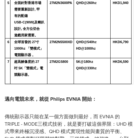
5
全面針對香港市場
27M2N3600PA
QHD@260hz
HKD1,940
需要重新設計,
罕
有的配備
USB-C(90W)及喇叭
設計,
全方位切合
遊戲用家需要。
6
全球首發的
27寸
27M2N5500XD
QHD@540hz
HKD6,790
1000hz
「雙模式」
HD@1000hz
電競顯示器 。
7
超高解像度的
27
27M2G5800
5K@180hz
HKD6,590
吋
5K「雙模式」電
QHD@330hz
競顯示器。
邁向電競未來，就從
Philips
EVNIA
開始：
傳統顯示器只能在某一個方面做到最好，而 EVNIA 的
TRIPLE - MODE三模式技術，就是要打破這個界限：UHD 模
式帶來終極沉浸感、QHD 模式實現性能與畫質的平衡、