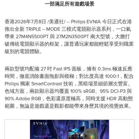
一部滿足所有遊戲
場景
香港
2026年7月8日
/美通社/ -- Philips EVNIA 今日正式在港
推出全新 TRIPLE – MODE 三模式電競顯示器系列，一口氣
帶來 27M4N5500PT 與 27M2N3500PT 兩大型號，大膽打
破傳統電競顯示器的框架，讓普通玩家都能輕鬆享受到職業
級別的電競體驗。
兩款型號均配備 27 吋 Fast IPS 面板，擁有 0.3ms 極速反應
時間，徹底消除畫面拖影與模糊；對比度高達 1000:1，配合
Philips 獨家 SmartContrast 技術，黑暗場景細節層次豐富。
色域方面，兩款顯示器均覆蓋 100% sRGB、95% DCI-P3 與
90% Adobe RGB，色彩還原度極高，同時支援 HDR 高動態
範圍，無論是遊戲還是觀影都能帶來身歷其境的視覺效果。