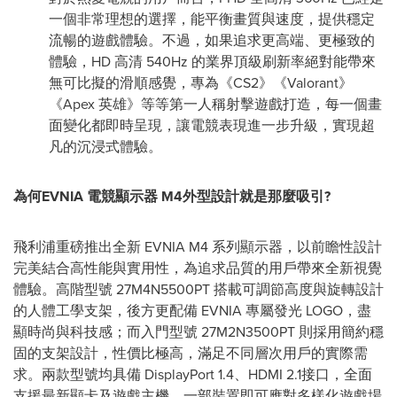
一個非常理想的選擇，能平衡畫質與速度，提供穩定
流暢的遊戲體驗。不過，
如果追求
更高端、更極致的
體驗，HD 高清 540Hz 的業界頂級刷新率絕對能帶來
無可比擬的滑順感覺，專為《CS2》《Valorant》
《Apex 英雄》等等第一人稱射擊遊戲打造，每一個畫
面變化都即時呈現，讓電競表現進一步升級，實現超
凡的沉浸式體驗。
為何EVNIA 電競顯示器 M4外型設計就是那麼吸引?
飛利浦重磅推出全新 EVNIA M4 系列顯示器，以前瞻性設計
完美結合高性能與實用性，為追求品質的用戶帶來全新視覺
體驗。高階型號 27M4N5500PT 搭載可調節高度與旋轉設計
的人體工學支架，後方更配備 EVNIA 專屬發光 LOGO，盡
顯時尚與科技感；而入門型號 27M2N3500PT 則採用簡約穩
固的支架設計，性價比極高，滿足不同層次用戶的實際需
求。兩款型號均具備 DisplayPort 1.4、HDMI 2.1接口，全面
支援最新顯卡及遊戲主機，一部裝置即可應對多樣化遊戲場