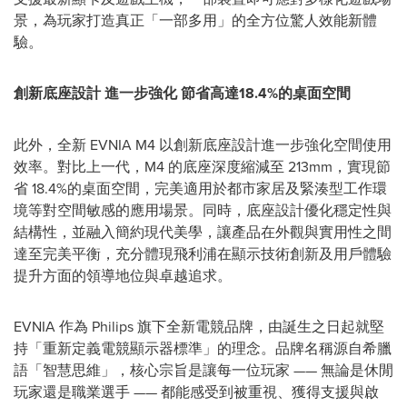
景，為玩家打造真正「一部多用」的全方位驚人效能新體
驗。
創新底座設計 進一步強化 節省高達18.4%的桌面空間
此外，全新 EVNIA M4 以創新底座設計進一步強化空間使用
效率。對比上一代，M4 的底座深度縮減至 213mm，實現節
省 18.4%的桌面空間，完美適用於都市家居及緊湊型工作環
境等對空間敏感的應用場景。同時，底座設計優化穩定性與
結構性，並融入簡約現代美學，讓產品在外觀與實用性之間
達至完美平衡，充分體現飛利浦在顯示技術創新及用戶體驗
提升方面的領導地位與卓越追求。
EVNIA 作為 Philips 旗下全新電競品牌，由誕生之日起就堅
持「重新定義電競顯示器標準」的理念。品牌名稱源自希臘
語「智慧思維」，核心宗旨是讓每一位玩家 —— 無論是休閒
玩家還是職業選手 —— 都能感受到被重視、獲得支援與啟