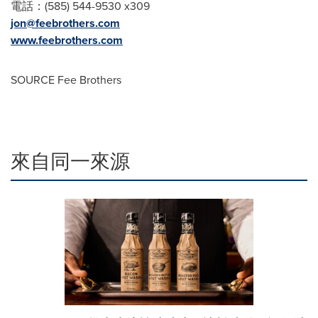
電話：(585) 544-9530 x309
jon@feebrothers.com
www.feebrothers.
com
SOURCE
Fee Brothers
來自同一來源