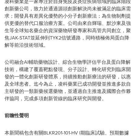
凌科藥業是一家專注於自身免疫及炎症疾病領域的臨床階段
創新藥公司，致力於通過源頭創新解決尚未被滿足的臨床需
求；開發具有差異化優勢的小分子創新療法；為生物制劑提
供更優的替代口服治療方案。公司由來自輝瑞、默沙東及強
生等全球知名藥企的資深藥物研發專家和高管共同創立，聚
焦JAK-STAT並延伸到TYK2信號通路，同時積極佈局蛋白降
解等前沿技術領域。
公司融合AI輔助藥物設計、綜合生物學評估平台及蛋白降解
技術，構建了覆蓋靶點發現、分子設計、轉化研究到臨床開
發的一體化創新研發體系，持續推動創新療法的研發，以惠
及全球患者。迄今為止，凌科藥業已成功開發並推進多款自
主研發的一類新藥候選藥物，並通過自主推進及國際合作夥
伴協同，完成多項創新管線的臨床研究與開發。
前瞻性聲明
本新聞稿包含有關BLKR201-101-HV I期臨床試驗、預期數據