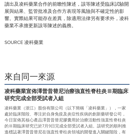
讀出及凌科藥業合作的前瞻性陳述，該等陳述受臨床試驗開
展與結果、監管批准及合作方表現等風險與不確定性的影
響。實際結果可能存在差異，除適用法律另有要求外，凌科
藥業不承擔更新該等陳述的義務。
SOURCE 凌科藥業
來自同一來源
凌科藥業宣佈澤普昔替尼治療強直性脊柱炎Ⅲ期臨床
研究完成全部受試者入組
凌科藥業（浙江）股份有限公司（以下簡稱「凌科藥業」），一家
處於臨床階段、專注於自身免疫及炎症性疾病的創新藥研發公司，
今日宣佈其核心產品澤普昔替尼膠囊用於治療活動性強直性脊柱炎
的Ⅲ期臨床研究已於7月9日完成全部受試者入組。該研究的順利推
進標誌著澤普昔替尼在強直性脊柱炎領域的開發進入關鍵階段，有