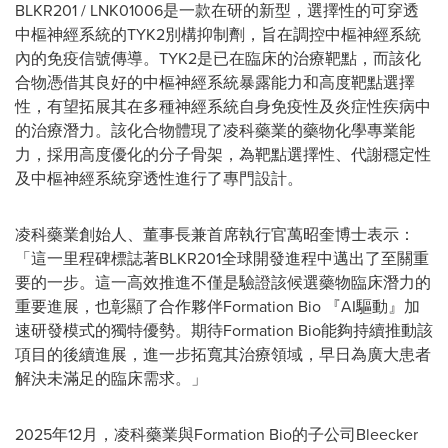
BLKR201 / LNK01006是一款在研的新型，選擇性的可穿透
中樞神經系統的TYK2別構抑制劑，旨在調控中樞神經系統
內的免疫信號傳導。TYK2是已在臨床的治療靶點，而該化
合物憑借其良好的中樞神經系統暴露能力和高度靶點選擇
性，有望拓展其在多種神經系統自身免疫性及炎症性疾病中
的治療潛力。該化合物體現了凌科藥業的藥物化學專業能
力，採用高度優化的分子骨架，為靶點選擇性、代謝穩定性
及中樞神經系統穿透性進行了專門設計。
凌科藥業創始人、董事長兼首席執行官萬昭奎博士表示：
「這一里程碑標誌著BLKR201全球開發進程中邁出了至關重
要的一步。這一高效推進不僅是驗證該候選藥物臨床潛力的
重要進展，也彰顯了合作夥伴Formation Bio 『AI驅動』加
速研發模式的獨特優勢。期待Formation Bio能夠持續推動該
項目的後續進展，進一步拓寬其治療領域，早日為廣大患者
解決未滿足的臨床需求。」
2025年12月，凌科藥業與Formation Bio的子公司Bleecker