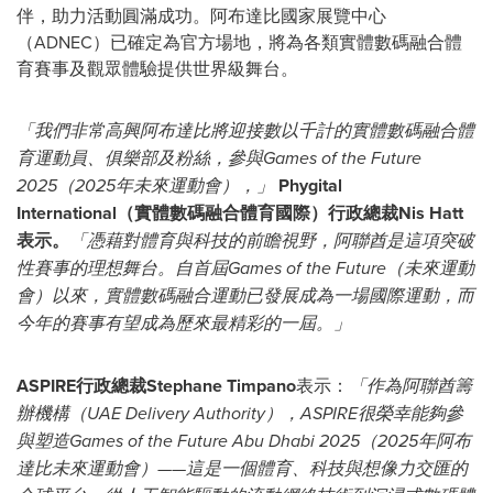
伴，助力活動圓滿成功。阿布達比國家展覽中心
（ADNEC）已確定為官方場地，將為各類實體數碼融合體
育賽事及觀眾體驗提供世界級舞台。
「我們非常高興阿布達比將迎接數以千計的實體數碼融合體
育運動員、俱樂部及粉絲，參與Games of the Future
2025（2025年未來運動會），」
Phygital
International（實體數碼融合體育國際）行政總裁Nis Hatt
表示。
「憑藉對體育與科技的前瞻視野，阿聯酋是這項突破
性賽事的理想舞台。自首屆Games of the Future（未來運動
會）以來，實體數碼融合運動已發展成為一場國際運動，而
今年的賽事有望成為歷來最精彩的一屆。」
ASPIRE行政總裁Stephane Timpano
表示：
「作為阿聯酋籌
辦機構（UAE Delivery Authority），ASPIRE很榮幸能夠參
與塑造Games of the Future Abu Dhabi 2025（2025年阿布
達比未來運動會）——這是一個體育、科技與想像力交匯的