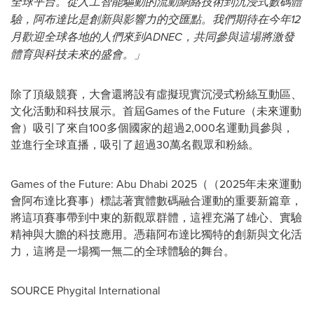
全球平台。從人工智能驅動的流動網絡技術到沉浸式數碼體
驗，阿布達比是創新與影響力的交匯點。我們期待在今年12
月歡迎全球各地的人們來到ADNEC，共同參與這場將激發
體育與科技未來的盛會。」
除了頂級競賽，大會還將設有虛擬現實沉浸式粉絲互動區、
文化活動和科技展示。首屆Games of the Future（未來運動
會）吸引了來自100多個國家的超過2,000名運動員參與，
並進行全球直播，吸引了超過30萬名觀眾和粉絲。
Games of the Future:
Abu Dhabi
2025（（2025年未來運動
會阿布達比賽事）標誌著實體數碼融合運動的重要新篇章，
將這項賽事帶到中東的新觀眾群體，這裡充滿了雄心、實驗
精神與大膽的科技應用。憑藉阿布達比獨特的創新與文化活
力，這將是一場獨一無二的全球體驗的舞台。
SOURCE Phygital International