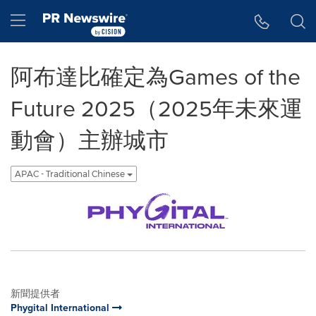
Accessibility Statement
Skip Navigation
Hamburger menu
阿布達比確定為Games of the
Future 2025（2025年未來運
動會）主辦城市
APAC - Traditional Chinese
新聞提供者
Phygital International