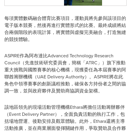
每項實體數碼融合體育比賽項目，運動員將先參與該項目的
電子版本競賽，然後再進行實體形式的比賽。最終成績將結
合兩個階段的表現計算，將實體與虛擬完美融合，打造無縫
的競技體驗。
ASPIRE作為阿布達比Advanced Technology Research
Council（先進技術研究委員會，簡稱「ATRC」）旗下推動
重大挑戰與國際賽事的核心機構，現獲委任為本屆賽事的阿
聯酋籌辦機構（UAE Delivery Authority）。ASPIRE將在此
角色中領導賽事的創新議程推動，確保各方持份者之間的協
調一致，並與政府夥伴及贊助商協調資金架構。
該地區領先的現場活動管理機構Ethara將擔任活動籌辦夥伴
（Event Delivery Partner），全面負責活動的執行工作，包
括場地營運、後勤安排及觀眾體驗。此外，Ethara還將主導
活動推廣，並在商業層面發揮關鍵作用，爭取贊助及合作夥