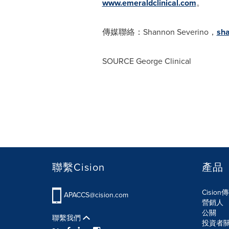
www.emeraldclinical.com
。
傳媒聯絡：Shannon Severino，
sh
SOURCE George Clinical
聯繫Cision
產品
Cisio
APACCS@cision.com
營銷人
公關
聯繫我們
投資者