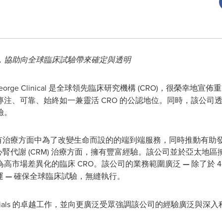
，協助向全球臨床試驗帶來確定與透明
 George Clinical 是全球領先臨床研究機構 (CRO)，很榮幸地宣
注、可靠、始終如一兼靈活 CRO 的公認地位。同時，該公司透過
險。
ials 一直專注所有治療方面中為了改變生命而設的的端到端服務，同時推
als 於腫瘤學與心腎代謝 (CRM) 治療方面，擁有豐富經驗。該公司並
高市場差異化的臨床 CRO。該公司的業務範圍廣泛
—
除了於 
運
—
確保全球臨床試驗，無縫執行。
nical Trials 的卓越工作，並向更廣泛受眾強調該公司的經驗廣