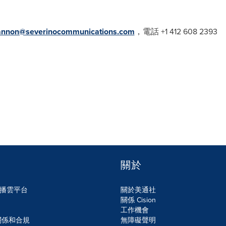
annon@severinocommunications.com
，電話 +1 412 608 2393
關於
n傳播雲平台
關於美通社
關係 Cision
工作機會
關係和合規
無障礙聲明