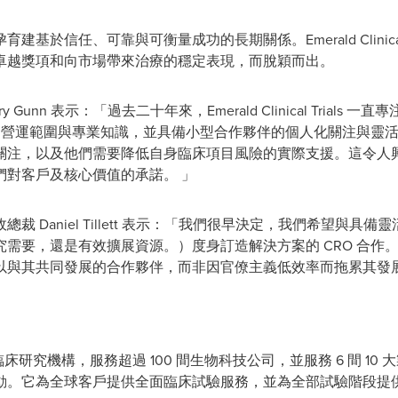
於信任、可靠與可衡量成功的長期關係。Emerald Clinical 
卓越獎項和向市場帶來治療的穩定表現，而脫穎而出。
ry Gunn
表示：「過去二十年來，Emerald Clinical Trial
 的營運範圍與專業知識，並具備小型合作夥伴的個人化關注與靈
關注，以及他們需要降低自身臨床項目風險的實際支援。這令人
們對客戶及核心價值的承諾。 」
 行政總裁
Daniel Tillett
表示：「我們很早決定，我們希望與具備靈
需要，還是有效擴展資源。）度身訂造解決方案的 CRO 合作
以與其共同發展的合作夥伴，而非因官僚主義低效率而拖累其發
ls 是全球領先臨床研究機構，服務超過 100 間生物科技公司，並服務 6 
動。它為全球客戶提供全面臨床試驗服務，並為全部試驗階段提