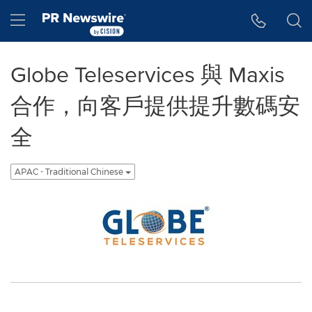
Accessibility Statement
Skip Navigation
Hamburger menu
Globe Teleservices 與 Maxis
合作，向客戶提供提升數碼安
全
APAC - Traditional Chinese