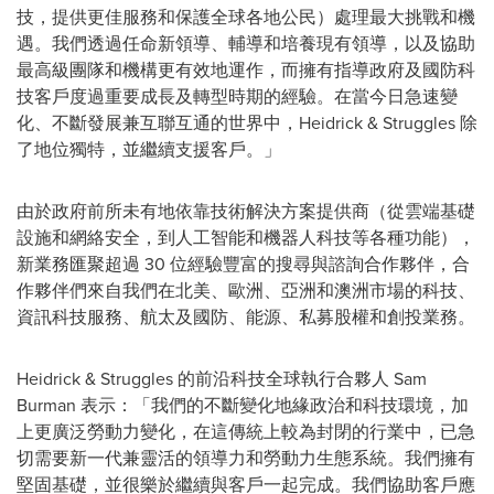
技，提供更佳服務和保護全球各地公民）處理最大挑戰和機
遇。我們透過任命新領導、輔導和培養現有領導，以及協助
最高級團隊和機構更有效地運作，而擁有指導政府及國防科
技客戶度過重要成長及轉型時期的經驗。在當今日急速變
化、不斷發展兼互聯互通的世界中，Heidrick & Struggles 除
了地位獨特，並繼續支援客戶。」
由於政府前所未有地依靠技術解決方案提供商（從雲端基礎
設施和網絡安全，到人工智能和機器人科技等各種功能），
新業務匯聚超過 30 位經驗豐富的搜尋與諮詢合作夥伴，合
作夥伴們來自我們在北美、歐洲、亞洲和澳洲市場的科技、
資訊科技服務、航太及國防、能源、私募股權和創投業務。
Heidrick & Struggles 的前沿科技全球執行合夥人
Sam
Burman
表示：「我們的不斷變化地緣政治和科技環境，加
上更廣泛勞動力變化，在這傳統上較為封閉的行業中，已急
切需要新一代兼靈活的領導力和勞動力生態系統。我們擁有
堅固基礎，並很樂於繼續與客戶一起完成。我們協助客戶應