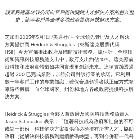
該業務建基於該公司向客戶提供關鍵人才解決方案的悠久歷
史，該等客戶為全球各地政府提供科技解決方案。
芝加哥
2025年5月1日
/美通社/ -- 全球領先管理及人才解決
方案提供商 Heidrick & Struggles（納斯達克股票代碼：
HSII）今天宣佈推出政府及國防技術業務。據估計，全球技
術和資訊科技服務總支出中，政府支出約佔 10%。這突顯前
沿科技和政府實體猶如共同實現更創新未來。這項實踐透過
超過 200 已完成業務，加強公司對該行業的承諾。它利用
數十年客戶工作的專業知識，確保合適領導者以正確方式領
導這些機構，向全球國家、州份和地方各級政府提供科技解
決方案。
Heidrick & Struggles 合夥人兼政府及國防科技業務負責人
Jason Schmucker
表示：「隨著科技成為政府和社會的不可
或缺一部份，科技解決方案提供商必須擁有所需人才，協助
政府（從解決科技債務到繼續數碼轉型，再到合併新一代科