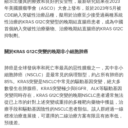
顯示出優異的療效和良好的安全性，最新研究結果在2023
年美國腫瘤學會（ASCO）大會上發布，並於2023年5月被
CDE納入突破性治療品種，擬用於治療至少接受過兩種系統
性治療的KRAS G12C突變型的晚期結直腸癌患者，成為中國
首個納入突破性治療藥物、治療晚期結直腸癌的KRAS G12C
抑制劑。
關於
KRAS G12C突變的晚期非小細胞肺癌
肺癌是全球發病率和死亡率最高的惡性腫瘤之一，其中非小
細胞肺癌（NSCLC）是最常見的病理類型，約占所有肺癌的
85%。KRAS突變是NSCLC中常見的驅動基因突變，絕大多
數發生在肺腺癌。KRAS突變極少與EGFR、ALK等驅動基因
突變同時存在，KRAS G12C突變的晚期NSCLC患者通常無法
從已上市的針對上述突變或重排的多種靶向藥物中獲益，治
療手段和驅動基因陰性的NSCLC患者類似。該人群經過一線
標准治療進展後，可選擇的二線治療方案有限且有效率低，
預後差。