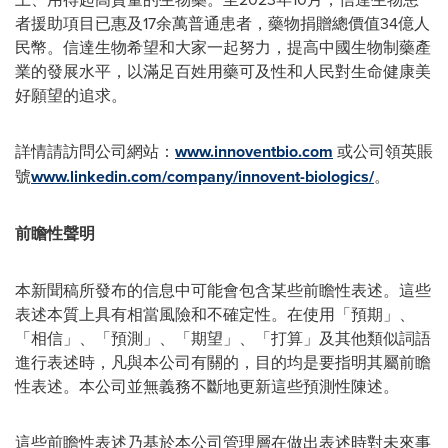
者援助項目已惠及17余萬普通患者，藥物捐贈總價值34億人
民幣。信達生物希望和大家一起努力，提高中國生物制藥產
業的發展水平，以滿足百姓用藥可及性和人民對生命健康美
好願望的追求。
詳情請訪問公司網站：
www.innoventbio.com
或公司領英賬
號
www.linkedin.com/company/innovent-biologics/
。
前瞻性聲明
本新聞稿所發布的信息中可能會包含某些前瞻性表述。這些
表述本質上具有相當風險和不確定性。在使用「預期」、
「相信」、「預測」、「期望」、「打算」及其他類似詞語
進行表述時，凡與本公司有關的，目的均是要指明其屬前瞻
性表述。本公司並無義務不斷地更新這些預測性陳述。
這些前瞻性表述乃基於本公司管理層在做出表述時對未來事