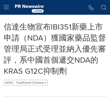
Accessibility Statement
Skip Navigation
Hamburger menu
信達生物宣布IBI351新藥上市
申請（NDA）獲國家藥品監督
管理局正式受理並納入優先審
評，系中國首個遞交NDA的
KRAS G12C抑制劑
APAC - Traditional Chinese