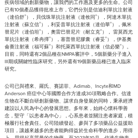
疾病領域的創新藥物，讓我們的工作惠及更多的生命。公司
已有10個產品獲得批准上市，它們分別是信迪利單抗注射液
®
®
（達伯舒
），貝伐珠單抗注射液（達攸同
），阿達木單抗
®
®
注射液（蘇立信
），利妥昔單抗注射液（達伯華
），佩米
®
®
替尼片（達伯坦
），奧雷巴替尼片（耐立克
）， 雷莫西尤
®
®
單抗注射液（希冉擇
），塞普替尼膠囊（睿妥
），伊基奧
®
®
侖賽注射液（福可蘇
）和托萊西單抗注射液（信必樂
）。
目前，同時還有2個品種在NMPA審評中，5個新藥分子進入
III期或關鍵性臨床研究，另外還有19個新藥品種已進入臨床
研究。
公司已與禮來、羅氏、賽諾菲、Adimab、Incyte和MD
Anderson 癌症中心等國際合作方達成30項戰略合作。信達
生物在不斷自研創新藥物、謀求自身發展的同時，秉承經濟
建設以人民為中心的發展思想。多年來，始終心懷科學善
念，堅守「以患者為中心」，心系患者並關注患者家庭，積
極履行社會責任。公司陸續發起、參與了多項藥品公益援助
項目，讓越來越多的患者能夠得益於生命科學的進步，用得
上、用得起高質量的生物藥。至2023年10月，信達生物患