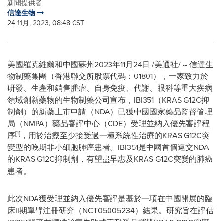
新聞提供者
信達生物
24 11月, 2023, 08:48 CST
美國羅克維爾和中國蘇州
2023年11月24日
/美通社/ -- 信達生
物制藥集團（香港聯交所股票代碼：01801），一家致力於
研發、生產和銷售腫瘤、自身免疫、代謝、眼科等重大疾病
領域創新藥物的生物制藥公司宣布，IBI351（KRAS G12C抑
制劑）的新藥上市申請（NDA）已獲中國國家藥品監督管理
局（NMPA）藥品審評中心（CDE）受理並納入優先審評程
[1]
序
，用於治療至少接受過一種系統性治療的KRAS G12C突
變型的晚期非小細胞肺癌患者。IBI351是中國首個遞交NDA
的KRAS G12C抑制劑，有望盡早惠及KRAS G12C突變的肺癌
患者。
此次NDA獲受理並納入優先審評是基於一項在中國開展的臨
床II期單臂注冊研究（NCT05005234）結果。研究旨在評估