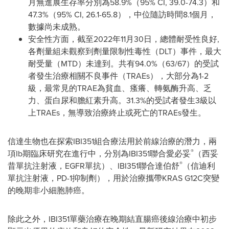
月無進展生存率分別為58.9%（95% CI, 39.0-74.3）和
47.3%（95% CI, 26.1-65.8），中位隨訪時間8.1個月，
數據尚未成熟。
安全性方面，截至2022年11月30日，總體耐受性良好,
各劑量組未觀察到劑量限制性毒性（DLT）事件，最大
耐受量（MTD）未達到。共有94.0%（63/67）的受試
者發生治療相關不良事件（TRAEs），大部分為1-2
級，最常見的TRAE為貧血、瘙癢、轉氨酶升高、乏
力、蛋白尿和膽紅素升高。31.3%的受試者發生3級以
上TRAEs，無導致治療終止或死亡的TRAEs發生。
信達生物也在探索IBI351組合療法用於前線治療的潛力，兩
®
項Ib期臨床研究在進行中，分別為IBI351聯合愛必妥
（西妥
®
昔單抗注射液，EGFR單抗）、IBI351聯合達伯舒
（信迪利
單抗注射液，PD-1抑制劑），用於治療攜帶KRAS G12C突變
的晚期非小細胞肺癌。
除此之外，IBI351單藥治療在晚期結直腸癌後線治療中初步