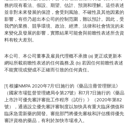
務的現有看法、假設、期望、估計、預測和理解。這些表述
並非對未來發展的保證，會受到風險、不確性及其他因素的
影響，有些乃超出本公司的控制范圍，難以預計。因此，受
我們的業務、競爭環境、政治、經濟、法律和社會情況的未
來變化及發展的影響，實際結果可能會與前瞻性表述所含資
料有較大差別。
本公司、本公司董事及雇員代理概不承擔 (a) 更正或更新本
網站所載前瞻性表述的任何義務;及 (b) 若因任何前瞻性表述
不能實現或變成不正確而引致的任何責任。
[1] 根據NMPA 2020年7月1日施行的《藥品注冊管理辦法》
（國家市場監督管理總局令第27號）和7月7日施行的《藥品
上市許可優先審評審批工作程序（試行）》（2020年第82
號），通過設立優先審評審制度以加快具有重大臨床價值和
臨床急需新藥的開發。審批部門將優先審核和評估獲得優先
審評資格的藥品，有利於加快市場准入。