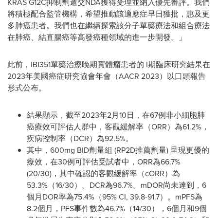
KRAS G12C抑制劑遞交NDA獲得受理並納入優先審評。我們
將積極配合監管機構，希望推動該適應症早日獲批，惠及更
多肺癌患者。我們也在繼續探索該分子單藥療法和組合療法
在肺癌、結直腸癌等高發癌種領域的進一步開發。」
此前，IBI351單藥治療晚期實體瘤患者的 I期臨床研究結果在
2023年美國癌症研究協會年會（AACR 2023）以口頭報告
形式公布。
結果顯示，截至2023年2月10日，在67例非小細胞肺
癌療效可評估人群中，客觀緩解率（ORR）為61.2%，
疾病控制率（DCR）為92.5%。
其中，600mg BID劑量組 (RP2D推薦劑量) 呈現更優的
療效，在30例可評估受試者中，ORR為66.7%
(20/30)，其中確認的客觀緩解率（cORR）為
53.3%（16/30）。DCR為96.7%。mDOR尚未達到，6
個月DOR率為75.4%（95% CI, 39.8-91.7）。mPFS為
8.2個月，PFS事件數為46.7%（14/30），6個月和9個