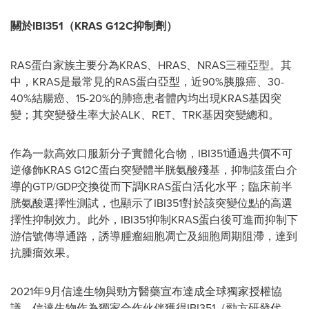
關於
IBI351（KRAS G12C抑制劑）
RAS蛋白家族主要分為KRAS、HRAS、NRAS三種亞型。其
中，KRAS是最常見的RAS蛋白亞型，近90%胰腺癌、30-
40%結腸癌、15-20%的肺癌患者體內均出現KRAS基因突
變；其突變發生率大於ALK、RET、TRK基因突變總和。
作為一款高效口服新分子實體化合物，IBI351通過共價不可
逆修飾KRAS G12C蛋白突變體半胱氨酸殘基，抑制該蛋白介
導的GTP/GDP交換從而下調KRAS蛋白活化水平；臨床前半
胱氨酸選擇性測試，也顯示了IBI351對於該突變位點的高選
擇性抑制效力。此外，IBI351抑制KRAS蛋白後可進而抑制下
游信號傳導通路，誘導腫瘤細胞凋亡及細胞周期阻滯，達到
抗腫瘤效果。
2021年9月信達生物與勁方醫藥宣布達成全球獨家授權協
議，信達生物作為獨家合作伙伴獲得IBI351（勁方研發代