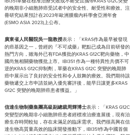
IBI351單藥在標准治療失敗或不耐受且攜帶KRAS G12C突變
的晚期非小細胞肺癌受試者中的安全性、耐受性和療效。注
冊研究結果預計在2023年歐洲腫瘤內科學會亞洲年會
(ESMO
ASIA
2023)上公布。
廣東省人民醫院吳一龍教授
表示：「KRAS作為最早被發現
的癌基因之一，曾經的『不可成藥』靶點已成為目前研發的
熱門方向，雖海外已有FDA獲批的KRAS G12C靶向藥物，中
國尚無相關藥物獲批上市。IBI351 作為一種特異性共價不可
逆的KRAS G12C抑制劑，單藥在KRAS G12C 突變的晚期肺
癌中展示出了良好的安全性和令人鼓舞的療效。我們期待該
藥物遞交上市申請並納入優先審評後，能早日讓更多KRAS
G12C 突變的晚期肺癌患者獲益。」
信達生物制藥集團高級副總裁周輝博士
表示：「KRAS G12C
突變型的晚期非小細胞肺癌患者經標准治療進展後，現有治
療生存時間較短，存在未滿足的臨床需求。我們很高興在信
達生物高質量高效的臨床開發推動下，IBI351作為中國首個