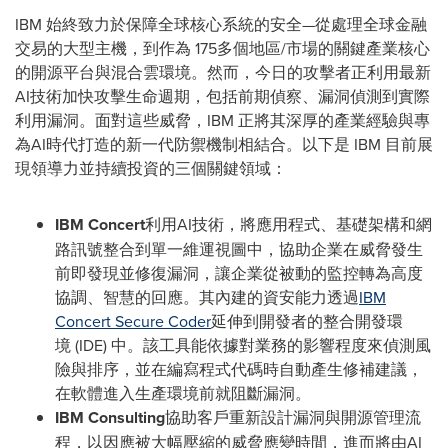
IBM 始終致力於保障全球核心系統的安全—從處理全球金融
交易的大型主機，到作為 175多個地區/市場的關鍵產業核心
的開源平台與混合雲環境。然而，今日的攻擊者正利用最新
AI技術加快攻擊生命週期，包括前期偵察、漏洞偵測到實際
利用漏洞。面對這些威脅，IBM 正將其深厚的產業經驗與專
為AI時代打造的新一代防禦機制相結合。以下是 IBM 目前展
現領導力並持續投資的三個關鍵領域：
IBM Concert
利用AI技術，將應用程式、基礎架構和網
路訊號整合到單一維運視圖中，協助企業在威脅發生
前即發現並修復漏洞，讓企業從被動的監控轉為高度
協調、智慧的回應。其內建的資安能力透過
IBM
Concert Secure Coder
延伸到開發者的整合開發環
境 (IDE) 中。該工具能依據對業務的影響程度來偵測風
險與排序，並在編寫程式代碼時自動產生修補建議，
在軟體進入生產環境前就阻斷漏洞。
IBM Consulting
協助客戶重新設計漏洞與開源管理流
程，以因應被大幅壓縮的威脅應變時間，進而將由AI