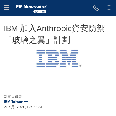
Accessibility Statement
Skip Navigation
Hamburger menu
IBM 加入Anthropic資安防禦
「玻璃之翼」計劃
新聞提供者
IBM Taiwan
26 5月, 2026, 12:52 CST