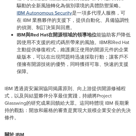
驅動的全新風險轉化為個別環境的具體防禦策略。
IBM Autonomous Security
是一項多代理人服務，可
在 IBM 業務夥伴的支援下，提供自動化、具備協調性
的偵測、制訂決策與回應。
IBM
與
Red Hat
在開源領域的領導地位
能協助客戶降低
因使用不支援的程式碼所帶來的風險。IBM和Red Hat
主動提供修復程式，維護廣泛使用的開源元件的企業
級版本，可以在出現問題時迅速採取行動；讓客戶不
僅擁有開源技術的優勢，同時獲得可靠、快速的支援
保障。
IBM 透過資安漏洞協同揭露原則、向上游提供開源修補程
式，以及與結盟夥伴分享最佳實踐，持續將Project
Glasswing的研究成果回饋給大眾。這同時體現 IBM 長期秉
持的觀點：開放和嚴格的審查是實現大規模企業安全的先決
條件。
關於
IBM