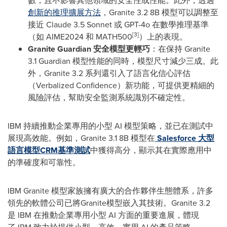
數，且不影響其他領域的安全性或性能。此外，透過
創新的推理擴展方法
，Granite 3.2
8B
模型可以調整至
接近 Claude 3.5 Sonnet 或 GPT-4o 在數學推理基準
[3]
（如 AIME2024 和 MATH500
）上的表現。
Granite Guardian
安全模型更輕巧
：在保持 Granite
3.1 Guardian 模型性能的同時，模型尺寸減少三成。此
外，Granite 3.2 系列還引入了語言化信心評估
（Verbalized Confidence）新功能，可提供更精細的
風險評估，幫助安全監測系統識別不確定性。
IBM 持續推動企業專用的小型 AI 模型策略，並已在測試中
展現高效能。例如，Granite 3.1
8B
模型在
Salesforce 大型
語言模型CRM基準測試
中獲得高分，顯示其在實際應用中
的準確度和可靠性。
IBM Granite 模型家族擁有廣大的合作夥伴生態體系，許多
領先的軟體公司已將Granite模型嵌入其技術。Granite 3.2
是 IBM 在推動企業專用小型 AI 方面的重要進展，體現