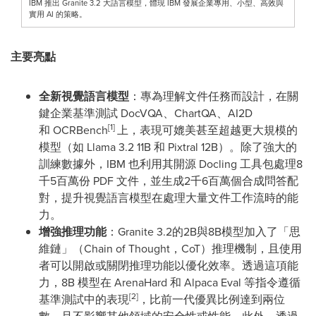
IBM 推出 Granite 3.2 大語言模型，體現 IBM 發展企業專用、小型、高效與
實用 AI 的策略。
主要亮點
全新視覺語言模型
：專為理解文件任務而設計，在關
鍵企業基準測試 DocVQA、ChartQA、AI2D
[1]
和 OCRBench
上，表現可媲美甚至超越更大規模的
模型（如 Llama 3.2
11B
和 Pixtral 12B）。除了強大的
訓練數據外，IBM 也利用其開源 Docling 工具包處理8
千5百萬份 PDF 文件，並生成2千6百萬個合成問答配
對，提升視覺語言模型在處理大量文件工作流時的能
力。
增強推理功能
：Granite 3.2的2B與8B模型加入了「思
維鏈」（Chain of Thought，CoT）推理機制，且使用
者可以開啟或關閉推理功能以優化效率。透過這項能
力，8B 模型在 ArenaHard 和 Alpaca Eval 等指令遵循
[2]
基準測試中的表現
，比前一代優異比例達到兩位