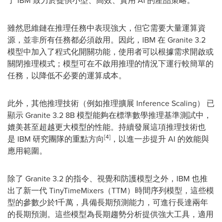
了 IBM 致力於提供小型、高效、實用 AI 的產品策略。
雖然思維鏈在推理任務中表現強大，但它需要大量運算資
源，並非所有任務都必須啟用。因此，IBM 在 Granite 3.2
模型中加入了程式化開關功能，使用者可以根據需求開啟或
關閉推理模式；模型可在不啟用推理的情況下運行較簡單的
任務，以降低不必要的運算成本。
此外，其他推理技術（例如推理擴展 Inference Scaling） 已
顯示 Granite 3.2
8B
模型能夠在標準數學推理基準測試中，
媲美甚至超越更大模型的性能。持續發展這項推理技術也
[4]
是 IBM 研究團隊的重點方向
，以進一步提升 AI 的效能與
應用範圍。
除了 Granite 3.2 的指令、視覺和防護模型之外，IBM 也推
出了新一代 TinyTimeMixers（TTM）時間序列模型，這些模
型的參數少於1千萬，具備長期預測能力，可進行長達兩年
的長期預測。這些模型為長期趨勢分析提供強大工具，適用