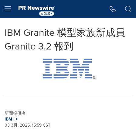
Accessibility Statement
Skip Navigation
Hamburger menu
IBM Granite 模型家族新成員
Granite 3.2 報到
新聞提供者
IBM
03 3月, 2025, 15:59 CST