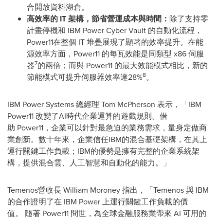
合開放資料湖倉。
高效率的
IT
架構，節省
營運
成本與時間：
除了支持零
計畫停機和 IBM Power Cyber Vault 的自動化流程，
Power11在整個 IT 堆疊展現了顯著的效率提升。在能
源效率方面，Power11 的每瓦效能是同類型 x86 伺服
7
器
的兩倍；而與 Power11 的最大效能模式相比，新的
8
節能模式可提升伺服器效率達28%
。
IBM Power Systems 總經理 Tom McPherson 表示，「IBM
Power11 改變了AI時代企業運算的遊戲規則。借
助 Power11，企業可以針對最急迫的業務需求，量身定做商
業創新。數十年來，企業信任IBM的混合基礎架構，在其上
運行關鍵工作負載；IBM的優勢是擁有完整的企業系統架
構，提供混合雲、人工智慧和自動化的能力。」
Temenos營收長 William Moroney 指出，「Temenos 與 IBM
的合作證明了在 IBM Power 上運行關鍵工作負載的價
值。 隨著 Power11 問世，為全球金融服務業帶來 AI 可用的