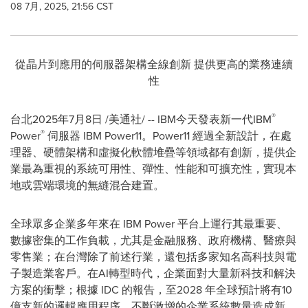
08 7月, 2025, 21:56 CST
從晶片到應用的伺服器架構全線創新 提供更高的業務連續
性
®
台北
2025年7月8日
/美通社/ -- IBM今天發表新一代IBM
®
Power
伺服器 IBM Power11。Power11 經過全新設計，在處
理器、硬體架構和虛擬化軟體堆疊等領域都有創新，提供企
業最為重視的系統可用性、彈性、性能和可擴充性，實現本
地或雲端環境的無縫混合建置。
全球眾多企業多年來在 IBM Power 平台上運行其最重要、
數據密集的工作負載，尤其是金融服務、政府機構、醫療與
零售業；在台灣除了前述行業，還包括多家知名高科技與電
子製造業客戶。在AI轉型時代，企業面對大量新科技和解決
方案的衝擊；根據 IDC 的報告，至2028 年全球預計將有10
億支新的邏輯應用程序，不斷激增的企業系統數量造成新