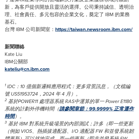
新，為客戶提供開放且靈活的選擇。公司秉持誠信、透明治
理、社會責任、多元包容的企業文化，奠定了 IBM 的業務
基石。
台灣 IBM 公司新聞室：
https://taiwan.newsroom.ibm.com/
新聞聯絡
Kate Liu
IBM公關部
kateliu@cn.ibm.com
1
IDC
：
10
億個新邏輯應用程式：更多背景訊息，（文檔編
號
US51953724
，
2024
年
4
月）。
2
基於
POWER11
處理器系統
RAS
中運算的單一
Power E1180
系
統的計劃外停機時間（
請參閱章節：
9
9.9999%
正常運作
時間
）。
3
基於
IBM
對系統升級場景的內部測試；許多（即一些更新
（例如
VIOS
、熱插拔適配器、
I/O
適配器
FW
和並發系統韌
體更新）可以就地完成，而一些更新（即非並發系統
FW