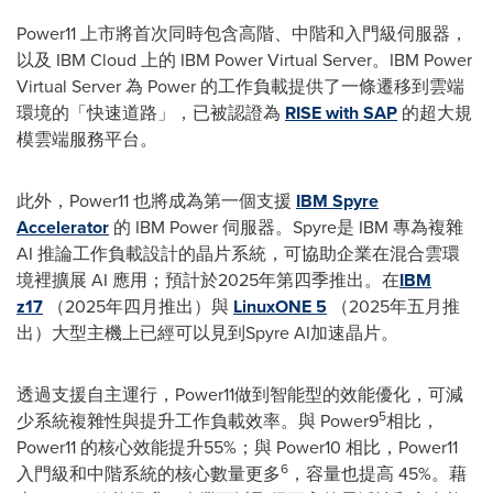
Power11 上市將首次同時包含高階、中階和入門級伺服器，
以及 IBM Cloud 上的 IBM Power Virtual Server。IBM Power
Virtual Server 為 Power 的工作負載提供了一條遷移到雲端
環境的「快速道路」，已被認證為
RISE with SAP
的超大規
模雲端服務平台。
此外，Power11 也將成為第一個支援
IBM Spyre
Accelerator
的 IBM Power 伺服器。Spyre是 IBM 專為複雜
AI 推論工作負載設計的晶片系統，可協助企業在混合雲環
境裡擴展 AI 應用；預計於2025年第四季推出。在
IBM
z17
（2025年四月推出）與
LinuxONE 5
（2025年五月推
出）大型主機上已經可以見到Spyre AI加速晶片。
透過支援自主運行，Power11做到智能型的效能優化，可減
5
少系統複雜性與提升工作負載效率。與 Power9
相比，
Power11 的核心效能提升55%；與 Power10 相比，Power11
6
入門級和中階系統的核心數量更多
，容量也提高 45%。藉