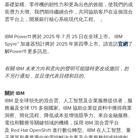
基礎架構、零停機的韌性力和更為出色的效能，使我們的成
長潛力大增。我們期待繼續合作，共同協助客戶在這個混合
雲平台上，開展銀行核心系統現代化工程。 」
IBM Power11 將於 2025 年 7 月 25 日在全球上市。 IBM
Spyre™ 加速器預計將於 2025 年第四季上市。請造訪
官網
了
解Power11 更多訊息。
有關 IBM 未來方向和意向的聲明可能隨時更改或撤回，恕
不另行通知，並且僅代表目標和目的。
關於
IBM
IBM 是全球領先的混合雲、人工智慧及企業服務提供者，服
務遍及全球 175 多個國家。IBM 協助企業從資料中獲得商業
洞察、簡化流程、降低成本並增強競爭力。來自金融服務、
電信和醫療等關鍵領域的機構，採用 IBM 混合雲平台
及 Red Hat OpenShift 進行數位轉型。IBM 在人工智慧、量
子運算和產業導向的雲端解決方案及企業服務領域持續創