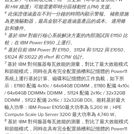
和
HW
維護）可能需要即時分區移動性
(LPM)
支援。
4
此保證僅涵蓋在不到一分鐘的時間內顯示警報。
補救措施
為更換驅動器，最高金額不超過涵蓋產品的成本。
適用條
款和條件。
5
基於
IBM
對銀行核心系統解決方案的內部測試與
E1150
比
較；在
IBM Power E950
上運行。
6
基於目前
IBM Power
對
E1150
、
S1124
和
S1122
與
E1050
、
S1024
和
S1022
的
rPerf
和
CPW
估計。
7
基於 IBM 對伺服器每瓦效能的測量，對比了最大效能模式
和節能模式，同時在具有完全配置插槽和記憶體的 Power11
系統上運行基於計算、磁碟和記憶體的工作負載，如下所
示：E1180 配備 4x10c / 64x64GB DDIMM，E1180 配備 4x10c
/ 64x64GB DDIMMx DDIMM，S1124 配備 2x16c / 32x32GB
DDIMM，S1122 配備 2x16c / 32x32GB DDI。能耗基於最大
輸入功率：IBM Power E1050最大功率為 5,200 W；HPE
Compute Scale Up Server 3200 最大功率為 4,740 W。
8
基於 IBM 對伺服器每瓦效能的測量，對比了最大效能模式
和節能模式，同時在具有完全配置插槽和記憶體的 Power11