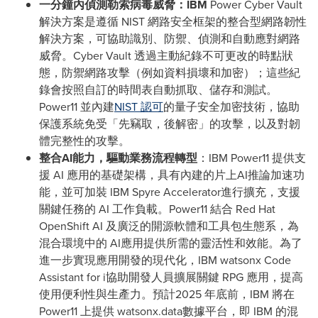
一分鐘內偵測勒索病毒威脅：
IBM
Power Cyber Vault
解決方案是遵循 NIST 網路安全框架的整合型網路韌性
解決方案，可協助識別、防禦、偵測和自動應對網路
威脅。Cyber Vault 透過主動紀錄不可更改的時點狀
態，防禦網路攻擊（例如資料損壞和加密）；這些紀
錄會按照自訂的時間表自動抓取、儲存和測試。
Power11 並內建
NIST 認可
的量子安全加密技術，協助
保護系統免受「先竊取，後解密」的攻擊，以及對韌
體完整性的攻擊。
整合
AI
能力，驅動業務流程轉型
：IBM Power11 提供支
援 AI 應用的基礎架構，具有內建的片上AI推論加速功
能，並可加裝 IBM Spyre Accelerator進行擴充，支援
關鍵任務的 AI 工作負載。Power11 結合 Red Hat
OpenShift AI 及廣泛的開源軟體和工具包生態系，為
混合環境中的 AI應用提供所需的靈活性和效能。為了
進一步實現應用開發的現代化，IBM watsonx Code
Assistant for i協助開發人員擴展關鍵 RPG 應用，提高
使用便利性與生產力。預計2025 年底前，IBM 將在
Power11 上提供 watsonx.data數據平台，即 IBM 的混