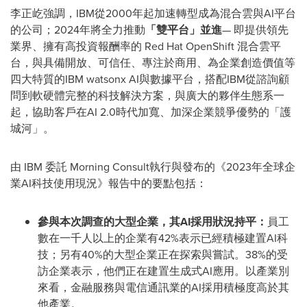
李正屹強調，IBM從2000年起加速轉型成為混合雲與AI平台
的公司；2024年將全力推動
「雙平台」並進
— 即提供領先
業界、擁有高投資報酬率的 Red Hat OpenShift 混合雲平
台，與具備開放、可信任、專注於商用、為企業創造價值等
四大特質的IBM watsonx AI與數據平台，搭配IBM從諮詢顧
問到軟硬體完整的科技解決方案，與廣大的夥伴生態系一
起，協助客戶在AI 2.0時代加寬、加深企業競爭優勢的「護
城河」。
由 IBM 委託 Morning Consult執行與發布的《2023年全球企
業AI科技使用現況》報告中的要點包括：
參與本次調查的大型企業，其
AI
採用狀況持平
：
員工
數在一千人以上的企業有42%表示已經積極建置AI科
技；另有40%的大型企業正在探索與嘗試。38%的受
訪企業表示，他們正在建置生成式AI應用。以產業別
來看，金融服務與電信通訊業的AI採用積極度高於其
他產業。