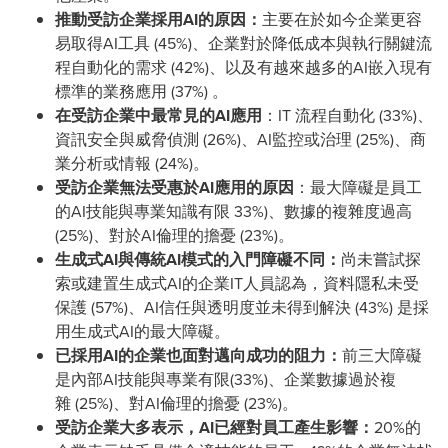
推動受訪企業採用
AI
的原因：
主要在於如今企業更容
易取得AI工具 (45%)、企業對於降低成本與執行關鍵流
程自動化的需求 (42%)、以及有越來越多的AI嵌入現有
標準的業務應用 (37%) 。
在受訪企業中最常見的
AI
應用
：IT 流程自動化 (33%)、
資訊安全與威脅偵測 (26%)、AI監控或治理 (25%)、商
業分析或情報 (24%)。
受訪企業無法受惠於
AI
應用的原因
：最大障礙是員工
的AI技能與專業知識有限 33%)、數據的複雜度過高
(25%)、對於AI倫理的擔憂 (23%)。
生成式
AI
與傳統
AI
模式的入門障礙不同：
尚未嘗試探
索或建置生成式AI的企業IT人員認為，資料隱私未受
保護 (57%)、AI信任與透明度並未得到解決 (43%) 是採
用生成式AI的最大障礙。
已採用
AI
的企業也面對邁向成功的阻力：
前三大障礙
是內部AI技能與專業有限(33%)、企業數據過於複
雜 (25%)、對AI倫理的擔憂 (23%)。
受訪企業大多表示，
AI
已經對員工產生影響：
20%的