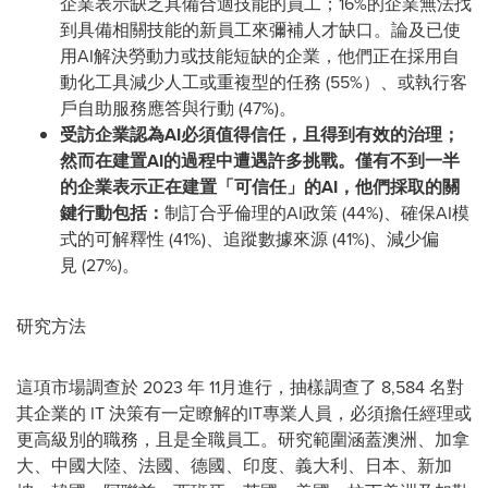
企業表示缺乏具備合適技能的員工；16%的企業無法找
到具備相關技能的新員工來彌補人才缺口。論及已使
用AI解決勞動力或技能短缺的企業，他們正在採用自
動化工具減少人工或重複型的任務 (55%）、或執行客
戶自助服務應答與行動 (47%)。
受訪企業認為
AI
必須值得信任，且得到有效的治理；
然而在建置
AI
的過程中遭遇許多挑戰。僅有不到一半
的企業表示正在建置「可信任」的
AI
，他們採取的關
鍵行動包括：
制訂合乎倫理的AI政策 (44%)、確保AI模
式的可解釋性 (41%)、追蹤數據來源 (41%)、減少偏
見 (27%)。
研究方法
這項市場調查於 2023 年 11月進行，抽樣調查了 8,584 名對
其企業的 IT 決策有一定瞭解的IT專業人員，必須擔任經理或
更高級別的職務，且是全職員工。研究範圍涵蓋澳洲、加拿
大、中國大陸、法國、德國、印度、義大利、日本、新加