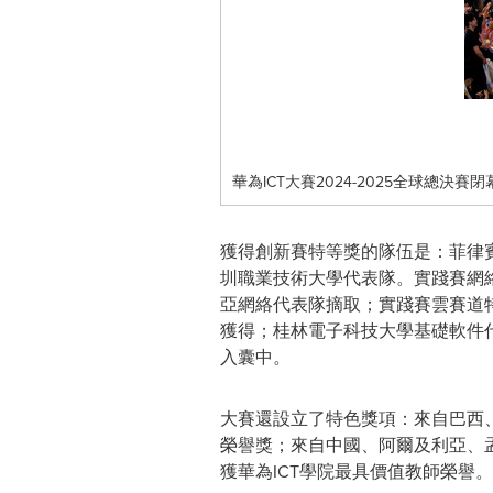
華為ICT大賽2024-2025全球總決
獲得創新賽特等獎的隊伍是：菲律
圳職業技術大學代表隊。實踐賽網
亞網絡代表隊摘取；實踐賽雲賽道
獲得；桂林電子科技大學基礎軟件
入囊中。
大賽還設立了特色獎項：來自巴西
榮譽獎；來自中國、阿爾及利亞、孟
獲華為ICT學院最具價值教師榮譽。