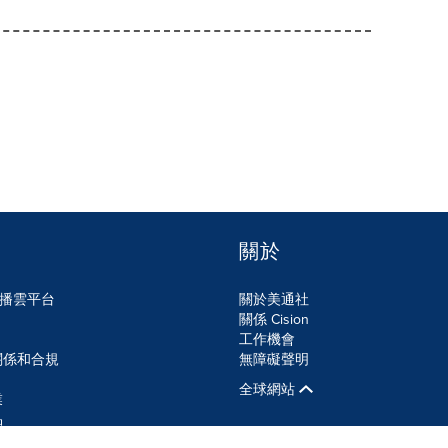
關於
n傳播雲平台
關於美通社
關係 Cision
工作機會
關係和合規
無障礙聲明
全球網站
業
品