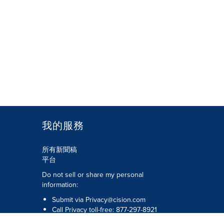
我的服務
所有新聞稿
平台
Do not sell or share my personal
information:
Submit via
Privacy@cision.com
Call Privacy toll-free: 877-297-8921