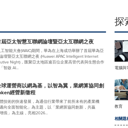
探
首屆亞太智慧互聯網論壇暨亞太互聯網之夜
人工智能大會(WAIC)期間，華為在上海成功舉辦了首屆華為亞
太互聯網之夜 (Huawei APAC Intelligent Internet
Executive Night)，匯聚亞太地區逾百位企業高管代表與生態合作
電腦與
啟 AI...
全球運營商以網為基，以智為翼，業網算協同創
oken經營新徵程
體技術的快速發展，為通信行業帶來了前所未有的產業機
教育
邁向全面智能化」為主題，以「業網算協同創新，共贏
n雙增長」為主線，亮相2026...
相關題