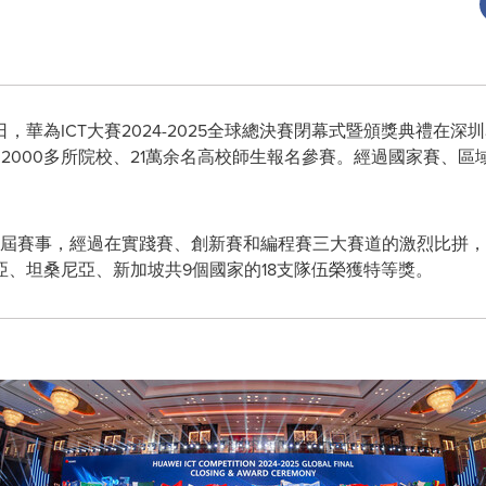
- 今日，華為ICT大賽2024-2025全球總決賽閉幕式暨頒獎典禮
、2000多所院校、21萬余名高校師生報名參賽。經過國家賽、區
第九屆賽事，經過在實踐賽、創新賽和編程賽三大賽道的激烈比拼
、坦桑尼亞、新加坡共9個國家的18支隊伍榮獲特等獎。