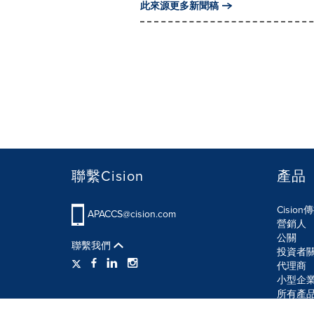
此來源更多新聞稿
聯繫Cision
產品
Cisio
APACCS@cision.com
營銷人
公關
聯繫我們
投資者
代理商
小型企
所有產