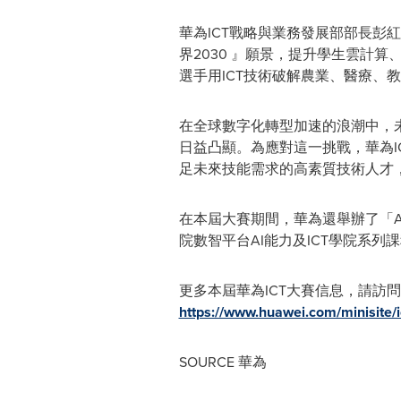
華為ICT戰略與業務發展部部長彭
界2030 』願景，提升學生雲計
選手用ICT技術破解農業、醫療、
在全球數字化轉型加速的浪潮中，
日益凸顯。為應對這一挑戰，華為
足未來技能需求的高素質技術人才
在本屆大賽期間，華為還舉辦了「A
院數智平台AI能力及ICT學院系
更多本屆華為ICT大賽信息，請訪
https://www.huawei.com/minisite/
SOURCE 華為