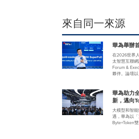
來自同一來源
華為舉辦
在2026世界
太智慧互聯網論壇暨亞
Forum & 
夥伴。論壇以「智
華為助力
新，邁向T
大模型和智能
遇，華為以「
Byte+Toke