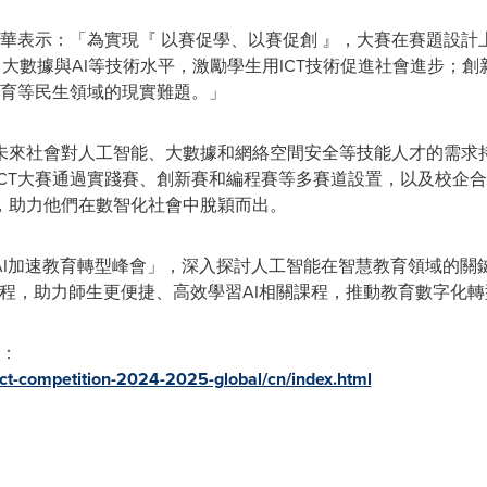
紅華表示：「為實現『 以賽促學、以賽促創 』，大賽在賽題設計
算、大數據與AI等技術水平，激勵學生用ICT技術促進社會進步；
教育等民生領域的現實難題。」
未來社會對人工智能、大數據和網絡空間安全等技能人才的需求
ICT大賽通過實踐賽、創新賽和編程賽等多賽道設置，以及校企
，助力他們在數智化社會中脫穎而出。
I加速教育轉型峰會」，深入探討人工智能在智慧教育領域的關鍵
列課程，助力師生更便捷、高效學習AI相關課程，推動教育數字化
問：
ict-competition-2024-2025-global/cn/index.html