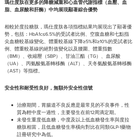
瑪仕度肽在更多的降糖減重和心血管代謝指標（血壓、血
脂、血尿酸和肝酶）中均展現顯著綜合優勢
相較於度拉糖肽，瑪仕度肽各項指標結果均展現出了顯著優
勢，包括：HbA1c≤6.5%的受試者比例、空腹血糖和七點指
尖血糖較基線變化、體重較基線下降≥5%和≥10%的受試者比
例、體重較基線的絕對值變化以及腰圍、體重指數
（BMI）、收縮壓（SBP）、甘油三酯（TG）、血尿酸
（UA）、丙氨酸氨基轉移酶（ALT）、天冬氨酸氨基轉移酶
（AST）等指標。
安全性和耐受性良好，無額外安全性信號
治療期間，胃腸道不良反應是最常見的不良事件，性
質為輕中度一過性，主要發生在前12周滴定期。
未發生重度低血糖，中度及以上低血糖發生率與度拉
糖肽相當，且低血糖發生率橫向對比在同類GLP-1藥物
註冊研究中為低。