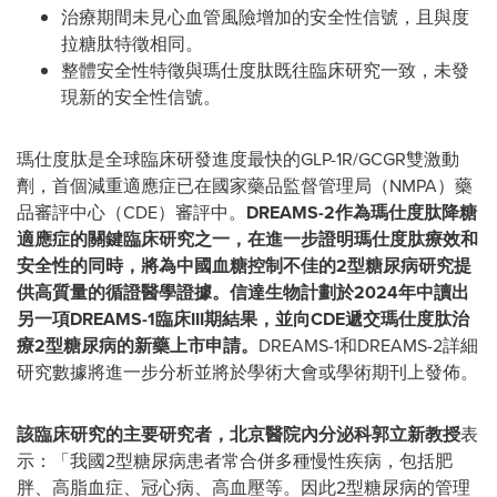
治療期間未見心血管風險增加的安全性信號，且與度
拉糖肽特徵相同。
整體安全性特徵與瑪仕度肽既往臨床研究一致，未發
現新的安全性信號。
瑪仕度肽是全球臨床研發進度最快的GLP-1R/GCGR雙激動
劑，首個減重適應症已在國家藥品監督管理局（NMPA）藥
品審評中心（CDE）審評中。
DREAMS-2
作為瑪仕度肽降糖
適應症的關鍵臨床研究之一，在進一步證明瑪仕度肽療效和
安全性的同時，將為中國血糖控制不佳的
2
型糖尿病研究提
供高質量的循證醫學證據。信達生物計劃於
2024
年中讀出
另一項
DREAMS-1
臨床
III
期結果，並向
CDE
遞交瑪仕度肽治
療
2
型糖尿病的新藥上市申請。
DREAMS-1和DREAMS-2詳細
研究數據將進一步分析並將於學術大會或學術期刊上發佈。
該臨床研究的主要研究者，北京醫院內分泌科郭立新教授
表
示：「我國2型糖尿病患者常合併多種慢性疾病，包括肥
胖、高脂血症、冠心病、高血壓等。因此2型糖尿病的管理