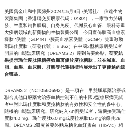
美國舊金山和中國蘇州
2024年5月9日
/美通社/ -- 信達生物
製藥集團（香港聯交所股票代碼：01801），一家致力於研
發、生產和銷售腫瘤、自身免疫、代謝及心血管、眼科等重
大疾病領域創新藥物的生物製藥公司，今日宣佈胰高血糖素
樣肽-1受體（GLP-1R）/胰高血糖素受體（GCGR）雙重激動
劑瑪仕度肽（研發代號：IBI362）在中國2型糖尿病受試者
開展的III期臨床研究（DREAMS-2）達到首要終點。
研究結
果提示瑪仕度肽降糖療效顯著優於度拉糖肽，並在減重、血
脂、血壓、血尿酸、肝酶等代謝指標均展示出了更優越的綜
合獲益。
DREAMS-2（NCT05606913）是一項在二甲雙胍單藥治療或
聯合其他口服藥物治療血糖控制不佳的中國2型糖尿病受試
者中對比瑪仕度肽和度拉糖肽的有效性和安全性的多中心、
隨機的III期臨床研究。研究納入731例受試者，隨機接受瑪仕
度肽4.0 mg、瑪仕度肽6.0 mg或度拉糖肽1.5 mg治療共28
周。DREAMS-2研究首要終點為糖化血紅蛋白（HbA1c）相