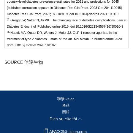
country-level diabetes prevalence estimates for 2021 and projections for 2045
[published correction appears in Diabetes Res Clin Pract. 2023 Oct;204:110945].
Diabetes Res Clin Pract. 2022;183:109119. doi:10.1016/j.diabres.2021.109119
[2].
Gregg EW, Sattar N, Ali MK. The changing face of diabetes complications. Lancet
Diabetes Endocrinol. Published online 2016. doi:10.1016/S2213-8587(16)30010-9
[3].
Nauck MA, Quast DR, Wefers J, Meier JJ. GLP-1 receptor agonists in the
treatment of type 2 diabetes – state-of-the-art. Mol Metab. Published online 2020.
doi:10.1016/j.molmet.2020.101102
SOURCE 信達生物
聯繫Cision
產品
關於
Dịch vụ của tôi
APACCS@cision.com