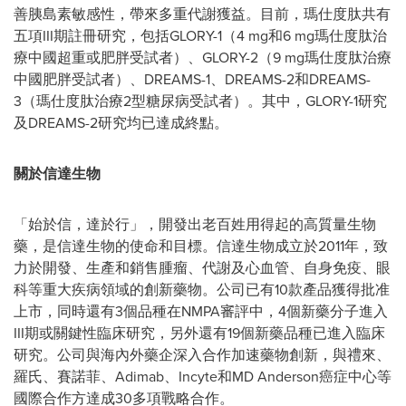
善胰島素敏感性，帶來多重代謝獲益。目前，瑪仕度肽共有
五項III期註冊研究，包括GLORY-1（4 mg和6 mg瑪仕度肽治
療中國超重或肥胖受試者）、GLORY-2（9 mg瑪仕度肽治療
中國肥胖受試者）、DREAMS-1、DREAMS-2和DREAMS-
3（瑪仕度肽治療2型糖尿病受試者）。其中，GLORY-1研究
及DREAMS-2研究均已達成終點。
關於信達生物
「始於信，達於行」，開發出老百姓用得起的高質量生物
藥，是信達生物的使命和目標。信達生物成立於2011年，致
力於開發、生產和銷售腫瘤、代謝及心血管、自身免疫、眼
科等重大疾病領域的創新藥物。公司已有10款產品獲得批准
上市，同時還有3個品種在NMPA審評中，4個新藥分子進入
III期或關鍵性臨床研究，另外還有19個新藥品種已進入臨床
研究。公司與海內外藥企深入合作加速藥物創新，與禮來、
羅氏、賽諾菲、Adimab、Incyte和MD Anderson癌症中心等
國際合作方達成30多項戰略合作。