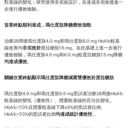
對基線的變化；研究使用非劣效設計，在達成非劣效後進一
步進行優效檢驗。
首要終點順利達成，瑪仕度肽降糖療效強勁
治療28周後瑪仕度肽4.0 mg和瑪仕度肽6.0 mg HbA1c較基
線改善均
非劣效於
度拉糖肽1.5 mg。在此基礎上進一步進行
優效檢驗，瑪仕度肽4.0 mg和6.0 mg較度拉糖肽1.5 mg降糖
均達成優效
。
關鍵次要終點顯示瑪仕度肽降糖減重雙優效於度拉糖肽
瑪仕度肽4.0 mg和瑪仕度肽6.0 mg受試者治療28周後HbA1c
較基線的變化（優效性）、體重較基線的百分比變化、
HbA1c<7.0%且體重較基線下降≥5%的受試者比例、
*
HbA1c<7.0%的受試者比例
均達成統計優效性
。