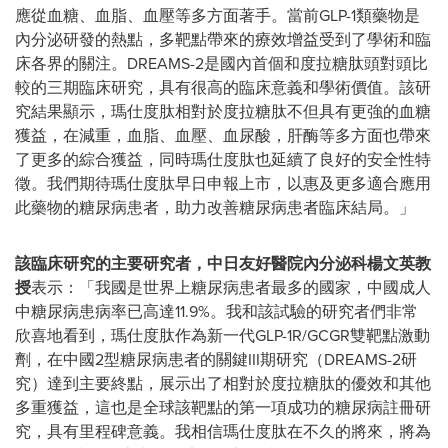
應從血糖、血脂、血壓等多方面著手。當前GLP-1類藥物是
內分泌研發的熱點，多靶點帶來的療效增益受到了學術和臨
床各界的關注。DREAMS-2是國內首個和度拉糖肽頭對頭比
較的三期臨床研究，具有很高的臨床意義和學術價值。該研
究結果顯示，瑪仕度肽相對於度拉糖肽不但具有更強的血糖
獲益，在減重，血脂、血壓、血尿酸，肝酶等多方面也帶來
了更多的綜合獲益，同時瑪仕度肽也延續了良好的安全性特
徵。我們期待瑪仕度肽早日申報上市，以惠及更多適合應用
此藥物的糖尿病患者，助力改善糖尿病患者臨床結局。」
該臨床研究的主要研究者，中日友好醫院內分泌科楊文英教
授
表示：「我國是世界上糖尿病患者最多的國家，中國成人
中糖尿病患病率已高達11.9%。我和該試驗的研究者們非常
欣喜地看到，瑪仕度肽作為新一代GLP-1R/GCGR雙靶點激動
劑，在中國2型糖尿病患者的關鍵III期研究（DREAMS-2研
究）達到主要終點，展示出了相對於度拉糖肽的優效和其他
多重獲益，這也是全球該靶點的第一項成功的糖尿病註冊研
究，具有里程碑意義。我相信瑪仕度肽在不久的將來，將為