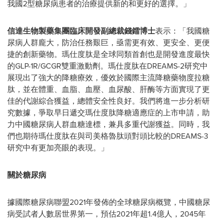
我國2型糖尿病患者的治療提供新的和更好的選擇。」
信達生物製藥集團臨床開發副總裁錢鐳博士
表示：「我國糖
尿病人群龐大，防治任務艱巨，亟需更有效、更安全、更便
捷的創新藥物。瑪仕度肽是全球同類首創也是開發進度最快
的GLP-1R/GCGR雙重激動劑。瑪仕度肽在DREAMS-2研究中
展現出了強大的降糖療效，優效於國際主流降糖藥物度拉糖
肽，並在體重、血脂、血壓、血尿酸、肝酶等方面實現了更
佳的代謝綜合獲益，總體安全性良好。我們將進一步分析研
究數據，爭取早日遞交瑪仕度肽降糖適應症的上市申請，助
力中國糖尿病人群血糖達標，兼具多重代謝獲益。同時，我
們也期待瑪仕度肽在與司美格魯肽頭對頭比較的DREAMS-3
研究中有更加亮眼的表現。」
關於糖尿病
據國際糖尿病聯盟2021年發佈的全球糖尿病概覽，中國糖尿
病受試者人數居世界第一，預估2021年超1.4億人，2045年