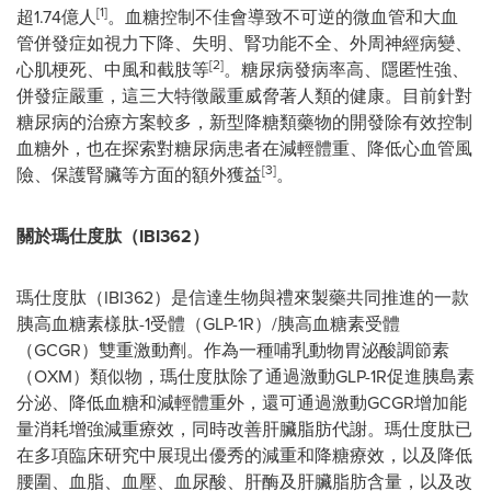
[1]
超1.74億人
。血糖控制不佳會導致不可逆的微血管和大血
管併發症如視力下降、失明、腎功能不全、外周神經病變、
[2]
心肌梗死、中風和截肢等
。糖尿病發病率高、隱匿性強、
併發症嚴重，這三大特徵嚴重威脅著人類的健康。目前針對
糖尿病的治療方案較多，新型降糖類藥物的開發除有效控制
血糖外，也在探索對糖尿病患者在減輕體重、降低心血管風
[3]
險、保護腎臟等方面的額外獲益
。
關於瑪仕度肽（
IBI362
）
瑪仕度肽（IBI362）是信達生物與禮來製藥共同推進的一款
胰高血糖素樣肽-1受體（GLP-1R）/胰高血糖素受體
（GCGR）雙重激動劑。作為一種哺乳動物胃泌酸調節素
（OXM）類似物，瑪仕度肽除了通過激動GLP-1R促進胰島素
分泌、降低血糖和減輕體重外，還可通過激動GCGR增加能
量消耗增強減重療效，同時改善肝臟脂肪代謝。瑪仕度肽已
在多項臨床研究中展現出優秀的減重和降糖療效，以及降低
腰圍、血脂、血壓、血尿酸、肝酶及肝臟脂肪含量，以及改