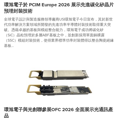
環旭電子於 PCIM Europe 2026 展示先進碳化矽晶片
預埋封裝技術
全球電子設計與製造服務領導廠商USI環旭電子今日宣布，其於新世
代功率解決方案領域所開發的先進功率半導體封裝技術取得重大突
破。憑藉卓越的基板與模組整合能力，環旭電子成功將碳化矽
（SiC）晶粒預埋於多層ABF基板之中，並創新採用單面銅裸露
（SSC）模組封裝技術，使得業界標準功率封裝體得以整合陶瓷絕緣
基板...
環旭電子與光創聯參展OFC 2026 全面展示光通訊產
品