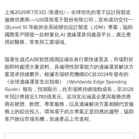
上海
2025年7月3日
/美通社/ -- 全球領先的電子設計與製造
服務供應商──USI環旭電子股份有限公司，宣布成功交付一
項Level 10 等級的全系統聯合設計製造（JDM）專案，協助
國際客戶開發一款輕量化 AI 邊緣運算伺服器平台，廣泛應
用於醫療、零售與工業場域。
隨著生成式AI與智慧感測設備在各行業快速普及，市場對於
能即時處理大量資料、具備彈性部署能力的邊緣運算解決方
案需求持續攀升。根據市場研究機構IDC於2024年發布的
《全球邊緣運算支出指南》（Worldwide Edge Spending
Guide）報告，預測顯示，此市場將持續強勁成長，至2028
年預計將接近3,780億美元。這項支出涵蓋企業與服務供應
商在硬體、軟體、專業服務，以及邊緣解決方案相關代管服
務上的綜合投入。環旭電子此次專案正是回應此趨勢，協助
客戶搶佔市場先機，加速產品上市進程。