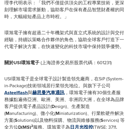
理
李代明表示：「我們不僅提供頂尖的工程專業技術，更深
刻理解市場需求脈動，協助客戶在保有產品智慧財產權的同
時，大幅縮短產品上市時程。」
環旭電子擁有超過二十年機架式與直立式系統的設計與交付
經驗，持續以策略合作夥伴的角色，協助全球客戶打造下一
代電子解決方案，在快速變化的科技市場中保持競爭優勢。
關於
USI
環旭電子
(
上海證券交易所股票代碼
：
601231)
USI環旭電子是全球電子設計製造領先廠商，在SiP (System-
in-Package)技術領域居行業領先地位。與旗下子公司
Asteelflash
與
赫思曼汽車通訊
，環旭電子擁有30個生產服
務據點遍佈亞洲、歐洲、美洲、非洲四大洲，在全球為品牌
客戶提供電子產品設計(
D
esign)、生產製造
(
M
anufacturing)、微小化(
M
iniaturization)、行業軟硬件解決
方案(
S
olutions)以及物料採購、物流與維修服務(
S
ervices) 等
2
全方位
D(MS)
服務。環旭電子為
日月光投控
(TWSE: 3711,