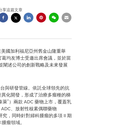
分享這篇文章
HC）在美國加利福尼亞州舊金山隆重舉
行官葛均友博士受邀出席會議，並於當
，並闡述公司的創新戰略及未來發展
平台與研發管線。依託全球領先的抗
 的差異化開發，形成了治療多瘤種的梯
®
泰萊
）兩款 ADC 藥物上市，覆蓋乳
性 ADC、放射性核素偶聯藥物
究，同時針對婦科腫瘤的多項 II 期
非腫瘤領域。