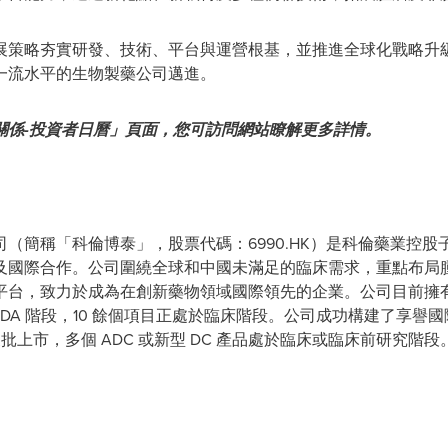
展策略夯實研發、技術、平台與運營根基，並推進全球化戰略升
一流水平的生物製藥公司邁進。
關係-投資者日曆
」頁面，您可訪問網站瞭解更多詳情。
（簡稱「科倫博泰」，股票代碼：6990.HK）是科倫藥業控
及國際合作。公司圍繞全球和中國未滿足的臨床需求，重點布局
台，致力於成為在創新藥物領域國際領先的企業。公司目前擁有 3
DA 階段，10 餘個項目正處於臨床階段。公司成功構建了享譽國際的
C 項目獲批上市，多個 ADC 或新型 DC 產品處於臨床或臨床前研究