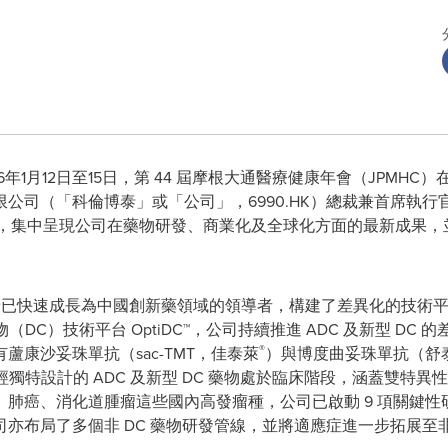
 2026年1月12日至15日，第 44 屆摩根大通醫療健康年會（JPM
公司（「科倫博泰」或「公司」，6990.HK）總裁兼首席執
主題演講，集中呈現公司在藥物研發、商業化及全球化方面的最新成果
倫博泰已快速成長為中國創新藥領域的領導者，構建了差異化的技術
DC）技術平台 OptiDC™，公司持續推進 ADC 及新型 DC
®
康沙妥珠單抗（sac-TMT，佳泰萊
）與博度曲妥珠單抗（舒
經獨特設計的 ADC 及新型 DC 藥物處於臨床階段，涵蓋雙特異
肺癌、消化道腫瘤這些國內高發瘤種，公司已啟動 9 項關鍵性研
亦布局了多個非 DC 藥物研發管線，並將適應症進一步拓展至