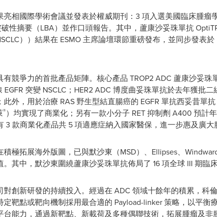
亮相國際學術會議並發表於權威期刊：3 項入選美國臨床腫瘤學會
摘要（LBA）並作口頭報告。其中，蘆康沙妥珠單抗 OptiTROP-
（NSCLC））結果在 ESMO 主席論壇環節重磅發布，並同步發
競爭力的首批產品矩陣。核心產品 TROP2 ADC 蘆康沙妥珠
EGFR 突變 NSCLC；HER2 ADC 博度曲妥珠單抗於去年獲批
；此外，用於治療 RAS 野生型結直腸癌的 EGFR 單抗西妥昔單抗
®
萊
）均實現了商業化；另有一款小分子 RET 抑制劑 A400 預
 3 款商業化產品共 5 項適應症納入國家醫保，進一步惠及廣大
外版圖，已與默沙東（MSD）、Ellipses、Windward Bio 及 
值。其中，默沙東圍繞蘆康沙妥珠單抗
佈局
了 16 項全球 III 期臨
創新研發的持續投入。經過在 ADC 領域十餘年的積累，科倫博泰
點或靶向機制採用最合適的 Payload-linker 策略，以
平台能力，通過新靶點、新載荷及多種偶聯技術，拓展腫瘤及非