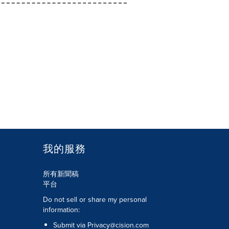
我的服務
所有新聞稿
平台
Do not sell or share my personal
information:
Submit via
Privacy@cision.com