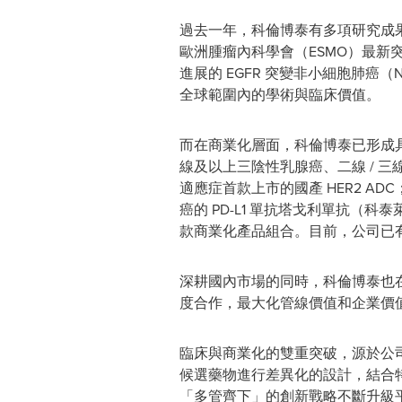
過去一年，科倫博泰有多項研究成果
歐洲腫瘤內科學會（ESMO）最新突破性
進展的 EGFR 突變非小細胞肺癌
全球範圍內的學術與臨床價值。
而在商業化層面，科倫博泰已形成具有
線及以上三陰性乳腺癌、二線 / 三線 
適應症首款上市的國產 HER2 ADC
癌的 PD-L1 單抗塔戈利單抗（科泰
款商業化產品組合。目前，公司已有
深耕國內市場的同時，科倫博泰也在積極拓展海
度合作，最大化管線價值和企業價
臨床與商業化的雙重突破，源於公司對
候選藥物進行差異化的設計，結合特定靶
「多管齊下」的創新戰略不斷升級