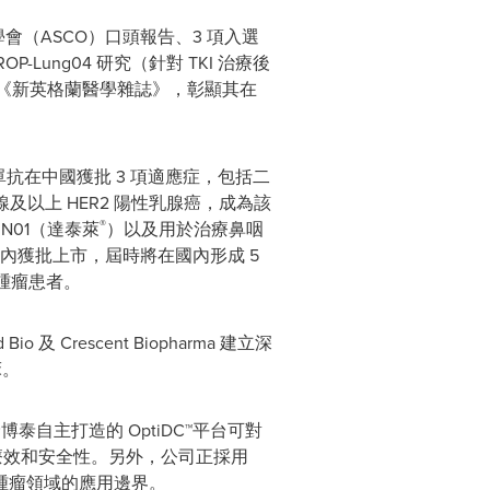
（ASCO）口頭報告、3 項入選
Lung04 研究（針對 TKI 治療後
表於《新英格蘭醫學雜誌》，彰顯其在
單抗在中國獲批 3 項適應症，包括二
二線及以上 HER2 陽性乳腺癌，成為該
®
 N01（達泰萊
）以及用於治療鼻咽
計年內獲批上市，屆時將在國內形成 5
腫瘤患者。
Crescent Biopharma 建立深
床。
自主打造的 OptiDC™平台可對
平衡療效和安全性。另外，公司正採用
腫瘤領域的應用邊界。