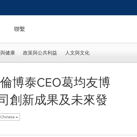
聯繫
活與健康
政策與公共利益
人文與文化
 | 科倫博泰CEO葛均友博
司創新成果及未來發
l Chinese