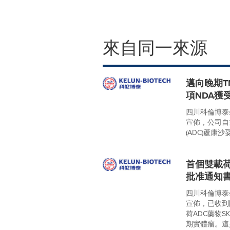
來自同一來源
邁向晚期T
項NDA獲
四川科倫博泰生
宣佈，公司自
(ADC)蘆康沙妥珠
首個雙載荷
批准通知
四川科倫博泰生
宣佈，已收到國
荷ADC藥物S
期實體瘤。這