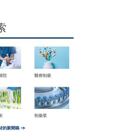
索
醫院
醫療制藥
術
制藥業
材的新聞稿