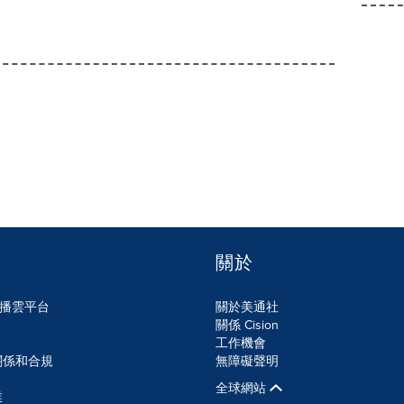
關於
n傳播雲平台
關於美通社
關係 Cision
工作機會
關係和合規
無障礙聲明
全球網站
業