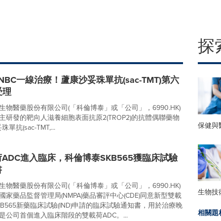
探
NBC一線治療！蘆康沙妥珠單抗(sac-TMT)第六
受理
物醫藥股份有限公司(「科倫博泰」或「公司」，6990.HK)
主研發的靶向人滋養細胞表面抗原2(TROP2)的抗體偶聯藥物
保健與
單抗(sac-TMT,...
ADC進入臨床，科倫博泰SKB565獲臨床試驗
書
物醫藥股份有限公司(「科倫博泰」或「公司」，6990.HK)
生物技
家藥品監督管理局(NMPA)藥品審評中心(CDE)同意新型雙載
KB565新藥臨床試驗(IND)申請的臨床試驗通知書，用於治療晚
相關題
是公司首個進入臨床階段的雙載荷ADC。...