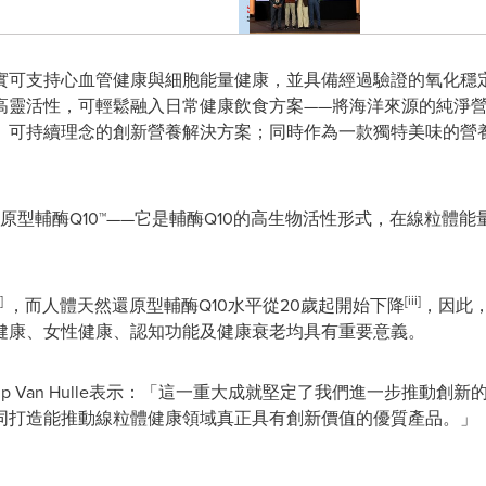
實可支持心血管健康與細胞能量健康，並具備經過驗證的氧化穩
高靈活性，可輕鬆融入日常健康飲食方案——將海洋來源的純淨
、
可持續理念的創新營養解決方案
；同時作為一款獨特美味的營
原型輔酶Q10
™——它是輔酶Q10的高生物活性形式，在線粒體
]
[iii]
，而人體天然
還原型輔酶Q10
水平從20歲起開始下降
，因此
健康、女性健康、認知功能及健康衰老均具有重要意義。
ilip Van Hulle表示：「這一重大成就堅定了我們進一步推動
同打造能推動線粒體健康領域
真正具有創新價值的優質產品。
」