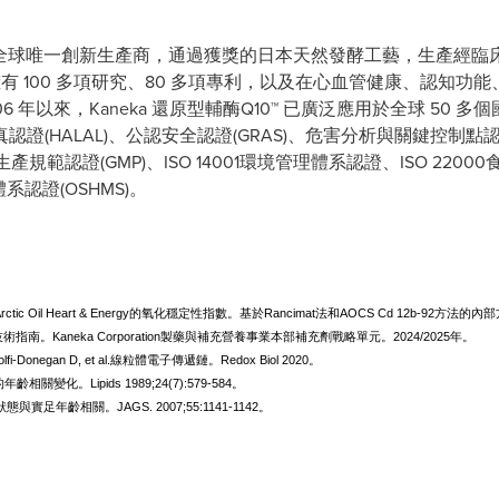
 是屢獲殊榮的全球唯一創新生產商，通過獲獎的日本天然發酵工藝，生產
™ 已擁有 100 多項研究、80 多項專利，以及在心血管健康、認
6 年以來，Kaneka 還原型輔酶Q10™ 已廣泛應用於全球 50 多
認證(
HALAL
)、公認安全認證(GRAS)、危害分析與關鍵控制點認
好生產規範認證(GMP)、ISO 14001環境管理體系認證、ISO 2
系認證(OSHMS)。
re Arctic Oil Heart & Energy的氧化穩定性指數。基於Rancimat法和AOCS Cd 12b-92方法
quinol™技術指南。Kaneka Corporation製藥與補充營養事業本部補充劑戰略單元。2024/2025年。
i-Donegan D, et al.線粒體電子傳遞鏈。Redox Biol 2020。
齡相關變化。Lipids 1989;24(7):579-584。
狀態與實足年齡相關。JAGS. 2007;55:1141-1142。