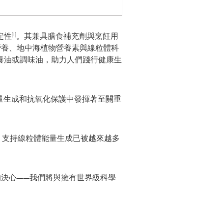
[i]
定性
。其兼具膳食補充劑與烹飪用
營養、地中海植物營養素與線粒體科
養油或調味油，助力人們踐行健康生
能量生成和抗氧化保護中發揮著至關重
，支持線粒體能量生成已被越來越多
創新的決心——我們將與擁有世界級科學