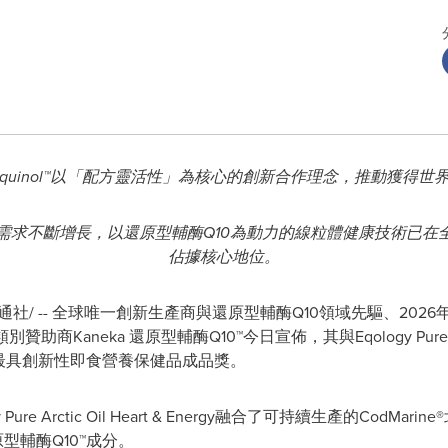
quinol™
以「配方靈活性」為核心的創新合作理念，推動獲得世
需求不斷增長，以
還原型輔酶Q10
為動力的線粒體健康技術已在
佔據核心地位。
通社/ -- 全球唯一創新生產商與
還原型輔酶Q10
領域先驅、202
健康類別贊助商Kaneka
還原型輔酶Q10
™今日宣佈，其與Eqology Pure Ar
pe創新獎最具創新性即食營養保健品成品獎。
y
Pure Arctic Oil Heart & Energy融合了可持續生產的Co
型輔酶Q10
™成分。