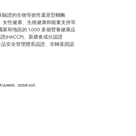
經臨床驗證的生物等效性
還原型輔酶
知功能、女性健康、生殖健康和能量支持等
個國家和地區的 1,000 多個營養健康品
證(HACCP)、新膳食成分認證
2000食品安全管理體系認證、非轉基因認
的內部方法AM29。2025年10月。