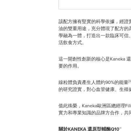
該配方擁有堅實的科學依據，經證
油的雙重用途，充分體現了配方的
學融為一體，打造出一款臨床可信
活飲食方式。
這一開創性創新的核心是Kaneka
還
要的作用。
[ii
線粒體負責產生人體約90%的能量
的研究證實，對心血管健康、生殖
值此殊榮，Kaneka歐洲區總經理F
實力和專業知識的品牌方合作，共
關於
KANEKA
還原型輔酶Q10
™