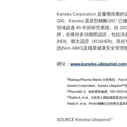
Kaneka Corporation
Q10
。
Kaneka 還原型輔酶Q10
領域超過 45 年的研究累積。自 200
牌，
並獲得
多項國際認證
，包括清真
(NDI)、猶太認證（KOSHER)、良
證(Non-GMO)及職業健康安全管理體
網址：
www.kaneka-ubiquinol.com
[i]
Eqology/Pharma Marine.分析報告：Pu
Kaneka Corporation。Kaneka Ubi
[ii]
Reynolds S。線粒體與健康。NIH 2025.Nolf
[iii]
Kalén A, et al。大鼠和人體組織脂質成分的年
Wada H, et al。Redox輔酶Q10的氧化還原
SOURCE Kaneka Ubiquinol™