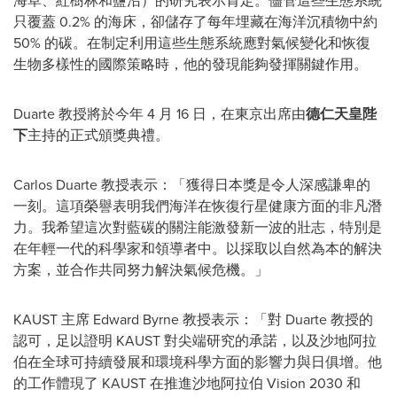
海草、紅樹林和鹽沼）的研究表示肯定。儘管這些生態系統
只覆蓋 0.2% 的海床，卻儲存了每年埋藏在海洋沉積物中約
50% 的碳。在制定利用這些生態系統應對氣候變化和恢復
生物多樣性的國際策略時，他的發現能夠發揮關鍵作用。
Duarte 教授將於今年 4 月 16 日，在東京出席由
德仁天皇陛
下
主持的正式頒獎典禮。
Carlos Duarte
教授表示：「獲得日本獎是令人深感謙卑的
一刻。這項榮譽表明我們海洋在恢復行星健康方面的非凡潛
力。我希望這次對藍碳的關注能激發新一波的壯志，特別是
在年輕一代的科學家和領導者中。以採取以自然為本的解決
方案，並合作共同努力解決氣候危機。」
KAUST 主席
Edward Byrne
教授表示：「對 Duarte 教授的
認可，足以證明 KAUST 對尖端研究的承諾，以及沙地阿拉
伯在全球可持續發展和環境科學方面的影響力與日俱增。他
的工作體現了 KAUST 在推進沙地阿拉伯 Vision 2030 和