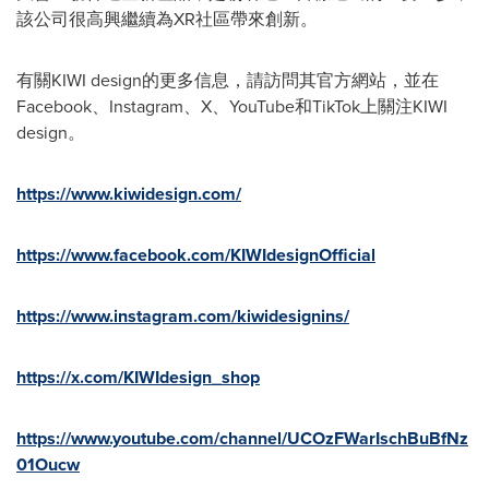
該公司很高興繼續為XR社區帶來創新。
有關KIWI design的更多信息，請訪問其官方網站，並在
Facebook、Instagram、X、YouTube和TikTok上關注KIWI
design。
https://www.kiwidesign.com/
https://www.facebook.com/KIWIdesignOfficial
https://www.instagram.com/kiwidesignins/
https://x.com/KIWIdesign_shop
https://www.youtube.com/channel/UCOzFWarIschBuBfNz
01Oucw