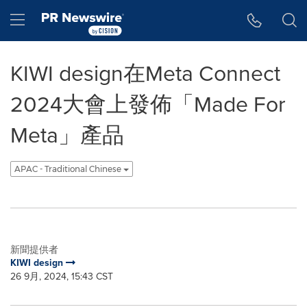
Accessibility Statement
Skip Navigation
Hamburger menu
KIWI design在Meta Connect
2024大會上發佈「Made For
Meta」產品
APAC - Traditional Chinese
新聞提供者
KIWI design
26 9月, 2024, 15:43 CST