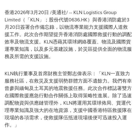
香港
2026年3月20日
/美通社/ -- KLN Logistics Group
Limited（「KLN」；股份代號0636.HK）與香港消防處於3
月20日簽署合作備忘錄，以物流專業能力支援國際人道救
援工作。此次合作期望提升香港消防處國際救援行動的調配
效率及物流支援。KLN憑藉其環球網絡覆蓋、物流及國際貨
運專業知識，以及多元基建設施，於災區提供全面的物流服
務及所需的支援設施。
KLN執行董事及首席財務主管鄭志偉表示：「KLN一直致力
服務社區，在救災及支援弱勢群體方面不遺餘力。我們有幸
曾參與緬甸及土耳其的地震救援任務。此次合作標誌著雙方
在國際救援應急行動合作關係上取得策略性進展。除了迅速
調配物資與供應鏈管理外，KLN將運用其環球佈局、貨運代
理專業知識及強大的在地資源，支援中國香港特區救援隊在
現場的各項需求，使救援隊伍抵達現場後便可迅速投入運
作。」