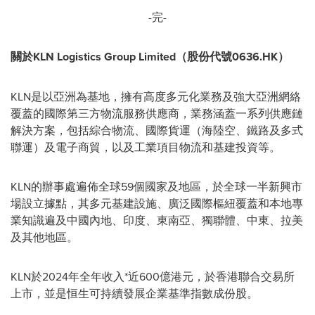
-完-
關於
KLN Logistics Group Limited
（股份代號
0636.HK
）
KLN是以亞洲為基地，擁有高度多元化業務及強大亞洲網絡
覆蓋的國際第三方物流服務供應商，業務涵蓋一系列供應鏈
解決方案，包括綜合物流、國際貨運（海陸空、鐵路及多式
聯運）及電子商貿，以及工業項目物流和基建投資等。
KLN的辦事處遍佈全球59個國家及地區，於全球一半新興市
場設立據點，其多元基建設施、廣泛國際樞紐覆蓋和本地專
業知識遍及中國內地、印度、東南亞、獨聯體、中東、拉美
及其他地區。
KLN於2024年全年收入*近600億港元，於香港聯合交易所
上市，並是恒生可持續發展企業基準指數成份股。