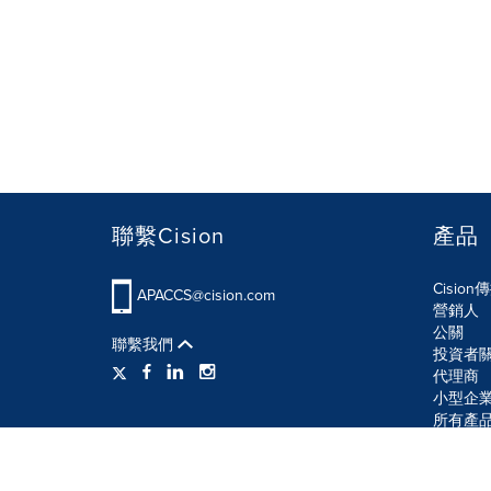
聯繫Cision
產品
Cisio
APACCS@cision.com
營銷人
公關
聯繫我們
投資者
代理商
小型企
所有產
使用條款
隱私條款
信息安全政策
網站地圖
R