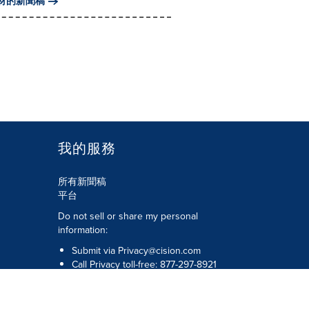
材的新聞稿
我的服務
所有新聞稿
平台
Do not sell or share my personal
information:
Submit via
Privacy@cision.com
Call Privacy toll-free: 877-297-8921
版權所有 © 2026 Cision US Inc.