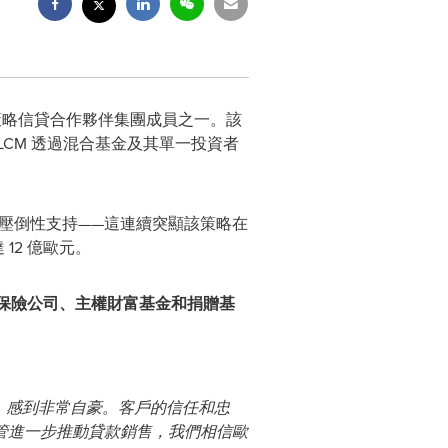
ield 策略信貸合作夥伴集團成員之一。該
輪融資。LCM 透過混合基金及其單一投資者
度中，獲得壓倒性支持——這連續突顯該策略在
達 12 億歐元。
保險公司、主權財富基金和捐贈基
碑，感到非常自豪。客戶的信任和忠
上監管進一步推動貸款銷售，我們相信歐