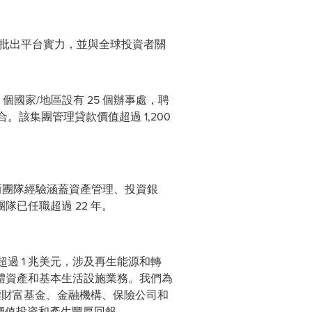
信貸批出平台實力，並與全球投資者關
於 11 個國家/地區設有 25 個辦事處，聘
。該集團管理貸款價值超過 1,200
事信貸投資，而團隊經驗涵蓋資產管理、投資銀
已任職超過 22 年。
理資產超過 1 兆美元，涉及再生能源和轉
體資產和基本生活設施業務。我們為
權財富基金、金融機構、保險公司和
行價值投資和產生豐厚回報。