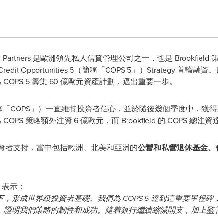
LCM Partners 是歐洲領先私人信貸管理公司之一，也是 Brookf
t Opportunities 5（簡稱「COPS 5」）Strategy 首
 COPS 5 籌集 60 億歐元資產計劃，邁出重要一步。
 Strategy（簡稱「COPS」）一直維持投資者信心，並於隨後幾個季
COPS 策略額外注資 6 億歐元，而 Brookfield 的 COPS 總注資
投資者支持，當中包括歐洲、北美和亞洲的
公營和私營退休基金、
表示：
，形成世界級投資者基礎。我們為 COPS 5 達到這重要里程
斷增強承諾，證明我們策略的韌性和成功。隨着銀行繼續縮減開支，加