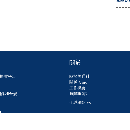
相關題
關於
n傳播雲平台
關於美通社
關係 Cision
工作機會
關係和合規
無障礙聲明
全球網站
業
品
SS
Cookie設定
無障礙