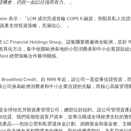
貸機會，仍然一如以往強而有力。 」
oble
表示：「LCM 成功完成首輪 COPS 5 融資，突顯其私人
要資產支持投資策略，充滿信心。 」
 LC Financial Holdings Group。該集團業務遍佈全歐洲，並
司的差異化方法，集中收購歐洲各地的小型消費者和中小企業貸款組合
kfield 經營策略合作夥伴關係。
 隸屬於 Brookfield Credit。自 1999 年起，該公司一直從
公司身為歐洲消費者和中小企業信貸的先驅，而核心高級管理團隊
agement Ltd. 是全球領先另類資產管理公司，總部位於紐約。該公司管
和信貸。我們長期投資客戶資本，並專注構成全球經濟支柱的實
資產品——包括公營和私營退休金計劃、捐贈基金和基金會、主
kfield 作為擁有者和營運者的傳統，而於經濟週期中，為客戶進