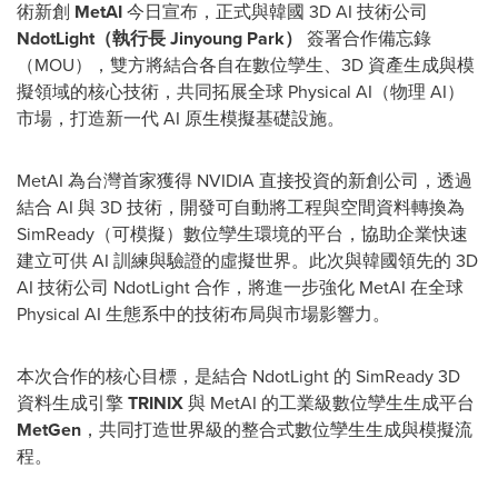
術新創
MetAI
今日宣布，正式與韓國 3D AI 技術公司
NdotLight（執行長
Jinyoung Park
）
簽署合作備忘錄
（MOU），雙方將結合各自在數位孿生、3D 資產生成與模
擬領域的核心技術，共同拓展全球 Physical AI（
物理 AI
）
市場，打造新一代 AI 原生模擬基礎設施。
MetAI 為台灣首家獲得 NVIDIA 直接投資的新創公司，透過
結合 AI 與 3D 技術，開發可自動將工程與空間資料轉換為
SimReady（可模擬）數位孿生環境的平台，協助企業快速
建立可供 AI 訓練與驗證的虛擬世界。此次與韓國領先的 3D
AI 技術公司 NdotLight 合作，將進一步強化 MetAI 在全球
Physical AI 生態系中的技術布局與市場影響力。
本次合作的核心目標，是結合 NdotLight 的 SimReady 3D
資料生成引擎
TRINIX
與 MetAI 的工業級數位孿生生成平台
MetGen
，共同打造世界級的整合式數位孿生生成與模擬流
程。