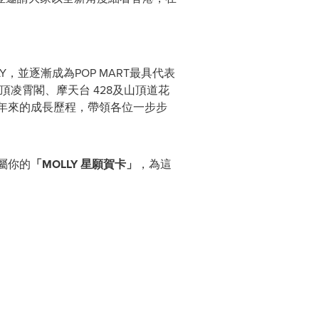
Y，並逐漸成為POP MART最具代表
頂凌霄閣、摩天台 428及山頂道花
20年來的成長歷程，帶領各位一步步
屬你的
「
MOLLY
星願賀卡」
，為這