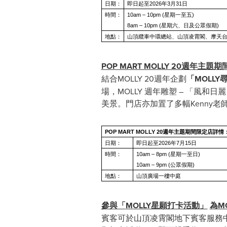
日期：
即日起至2026年3月31日
時間：
10am – 10pm (星期一至五)
8am – 10pm (星期六、日及公眾假期)
地點：
山頂纜車中環總站、山頂凌霄閣、摩天台
POP MART MOLLY 20週年
結合MOLLY 20週年企劃
「
MOLLY
場，MOLLY 週年雕塑 – 「
美景。門店亦加置了多幅Kenny老師
POP MART MOLLY 20週年主題期間限定店詳情
日期：
即日起至2026年7月15日
時間：
10am – 8pm (星期一至日)
10am – 9pm (公眾假期)
地點：
山頂廣場一樓中庭
參與「
MOLLY星願打卡活動」
為
M
賓客可於山頂凌霄閣地下賓客服務中