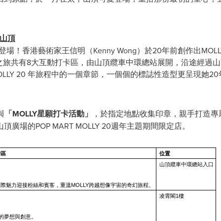
平山頂
登場！香港藝術家王信明（Kenny Wong）於20年前創作出MOLL
星之旅共有8大互動打卡區，由山頂纜車中環總站展開，沿途經過山
LLY 20 年旅程中的一個章節，一個個的標誌性造型更呈現她
與
「
MOLLY
星願打卡活動」
，於指定地點收集印章，親手打造專
場的POP MART MOLLY 20週年主題期間限定店。
卡區
位置
山頂纜車
中環總站
入口
際魅力迎接粉絲和賓客，重溫MOLLY跨越想像宇宙的奇幻旅程。
凌霄閣
1樓
載的夢想與創意。