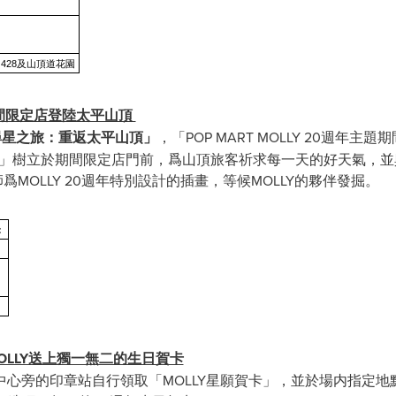
428及山頂道花園
主題期間限定店登陸太平山頂
尋星之旅：重返太平山頂」
，「POP MART MOLLY 20週年
風和日麗」樹立於期間限定店門前，爲山頂旅客祈求每一天的好天氣
爲MOLLY 20週年特別設計的插畫，等候MOLLY的夥伴發掘。
：
OLLY送上獨一無二的生日賀卡
心旁的印章站自行領取「MOLLY星願賀卡」，並於場内指定地點