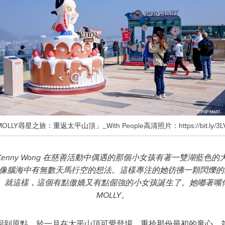
尋星之旅：重返太平山頂」_With People高清照片：https://bit.ly/3LV
 Kenny Wong 在慈善活動中偶遇的那個小女孩有著一雙湖藍
腦海中有無數天馬行空的想法。這樣專注的她彷彿一顆閃爍的星星
像。就這樣，這個有點傲嬌又有點倔強的小女孩誕生了。她嘟著嘴
MOLLY。
年，她將回到原點，於一月在太平山頂可愛登場，重拾那份最初的童心