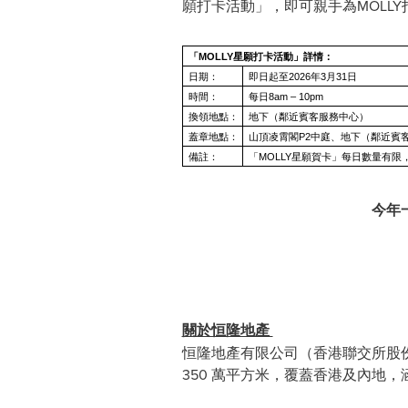
願打卡活動」，即可親手為MOLL
「
MOLLY星願打卡活動」詳情：
日期：
即日起至2026年3月31日
時間：
每日8am – 10pm
換領地點：
地下（鄰近賓客服務中心）
蓋章地點：
山頂凌霄閣P2中庭、地下（鄰近賓
備註：
「MOLLY星願賀卡」每日數量有
今年
關於恒隆地產
恒隆地產有限公司（香港聯交所股份
350 萬平方米，覆蓋香港及內地