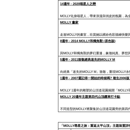
14週年 - 2020喵星人之戀
MOLLY化身喵星人，帶來浪漫與俏皮的氛圍，
MOLLY 畫家
走進MOLLY的畫室，欣賞她以繽紛色彩描繪快樂
8週年 - 2014 MOLLY和獨角獸 (原色版)
與MOLLY和獨角獸的夢幻重逢，象徵純真、夢想
5週年 - 2011致敬經典迷失的MOLLY M
向經典「迷失的MOLLY M」致敬，重現MOLL
1週年 - 2007還記得一開始的時候嗎? 複生2006版
MOLLY 1週年的雕塑於山頂道花園揭開「MOLLY
MOLLY 20
週年主題第四代山頂纜車打卡點
不同造型的MOLLY將聚集於山頂道花園旁的第
「
MOLLY尋星之旅：重返太平山頂」主題裝置詳