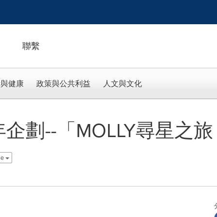
聯繫
活與健康
政策與公共利益
人文與文化
週年企劃--「MOLLY尋星
se