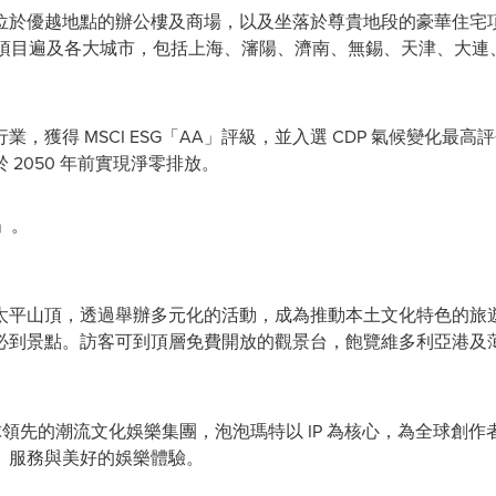
位於優越地點的辦公樓及商場，以及坐落於尊貴地段的豪華住宅
售項目遍及各大城市，包括上海、瀋陽、濟南、無錫、天津、大連
獲得 MSCI ESG「AA」評級，並入選 CDP 氣候變化最高
2050 年前實現淨零排放。
」。
太平山頂，透過舉辦多元化的活動，成為推動本土文化特色的旅
必到景點。訪客可到頂層免費開放的觀景台，飽覽維多利亞港及
全球領先的潮流文化娛樂集團，泡泡瑪特以 IP 為核心，為全球創
、服務與美好的娛樂體驗。