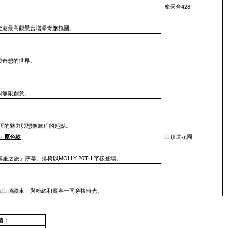
摩天台428
為全港最高觀景台增添奇趣氛圍。
與奇想的世界。
與無限創意。
Y永恆的魅力與想像旅程的起點。
 - 原色款
山頂道
花園
尋星之旅」序幕。排椅以MOLLY 20TH 字樣登場。
四代山頂纜車，與粉絲和賓客一同穿梭時光。
情：