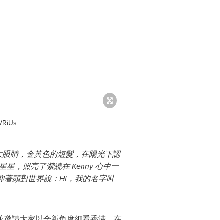
RiUs
色的大眼睛，金黃色的短髮，在陽光下認
，照亮了縈繞在 Kenny 心中一
仰著頭對世界說：Hi，我的名字叫
，並邀請大家以全新角度細看香港，在