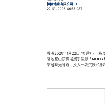
恒隆地產有限公司
22 1月, 2026, 09:58 CST
香港
2026年1月22日
/美通社/ --
為慶
隆地產山頂廣場攜手呈獻
「MOLL
穿越時光隧道，投入一段沉浸式旅程