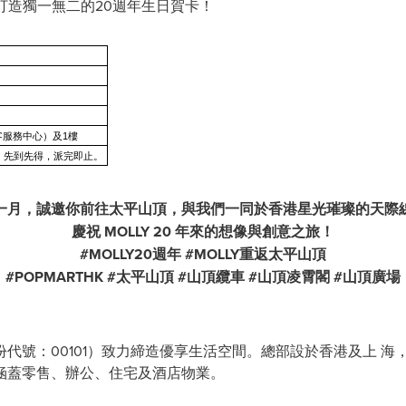
Y打造獨一無二的20週年生日賀卡！
客服務中心）及1樓
限，先到先得，派完即止。
一月，誠邀你前往太平山頂，與我們一同於香港星光璀璨的天際
慶祝
MOLLY 20 年來的想像與創意之旅！
#MOLLY20週年 #MOLLY重返太平山頂
#POPMARTHK #太平山頂 #山頂纜車 #山頂凌霄閣
#山頂廣場
代號：00101）致力締造優享生活空間。總部設於香港及上 
，涵蓋零售、辦公、住宅及酒店物業。