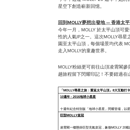
星空下創造嶄新回憶。
回到
MOLLY
夢想出發地
— 香港太
今年一月，MOLLY 於太平山頂可愛
性的人氣IP之一。這次MOLLY尋
園至太平山頂，每個場景均代表 MO
走入MOLLY的童趣世界。
MOLLY粉絲更可前往山頂凌霄閣參
趟旅程留下閃耀印記！不要錯過在山頂廣
「
MOLLY
尋星之旅：重返太平山頂」
8
大互動打
10週年 - 2016地球小星星
十週年紀念特別版「地球小星星」閃耀登場，以星
巨型
MOLLY皇冠
凌霄閣一樓懸掛巨型充氣皇冠，象徵MOLLY 20