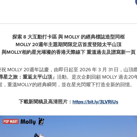
探索
8
大互動打卡區
與
MOLLY
的經典標誌造型同框
MOLLY 20
週年主題期間限定店首度登陸太平山頂
與
MOLLY
相約星光璀璨的香港天際線下 重溫過去及
譜寫
新一頁
祝 MOLLY 20週年誌慶，由即日起至 2026 年 3 月 31 日，山
Y尋星之旅：重返太平山頂」
活動。是次企劃回顧 MOLLY 過去
，重溫MOLLY的經典瞬間，並在星光閃耀下打造全新的回憶。
下載新聞稿及高清照片：
https://bit.ly/3LVRiUs