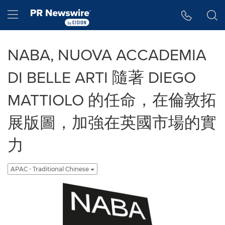
Accessibility Statement
Skip Navigation
Hamburger menu
NABA, NUOVA ACCADEMIA
DI BELLE ARTI 隨著 DIEGO
MATTIOLO 的任命，在倫敦拓
展版圖，加強在英國市場的實
力
APAC - Traditional Chinese