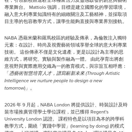
在，引領新校區進駐全球極富活力及靈感啟發的創意與藝術
專業舞台。 Mattiolo 強調，目標是建立國際化的學習環境，
融入意大利專業知識特有的細緻關注及工藝精神，並採取項
目主導的包容教學方式，讓學生能夠直接與專業界別接軌。
NABA 憑藉米蘭和羅馬校區的經驗及傳承，為倫敦注入獨特
元素：在設計、時尚及視覺藝術領域享譽全球的意大利專業
技術。 這份傳承不僅是文化遺產，更是以設計為主導的思
維方式，將研究、實驗與製作融為一體。 由此孕育出將創
意視野與實際應用交織為一的教育模式，與宗旨互相呼應：
「
憑藝術智慧培育人才
，
譜寫嶄新未來
(Through Artistic
Intelligence we nurture people to design a new
tomo
rrow)」。
2026 年 9 月起，NABA London 將提供設計、時裝設計及時
裝市場推廣管理學士學位課程，並已獲得 Regent's
University London 認證。 課程特色是以項目為本的跨學科
教學方式，圍繞「實踐中學習」(learning by doing) 的模式