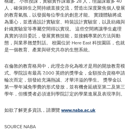
構建。 小班授課，實驗實作課最多 28 人，理論課最多 40
人，確保師生之間持續直接交流，營造出深度聚焦個人發展
的教育氣氛，以發掘每位學生的創意才能。 實踐體驗將成
為重心，並透過設計實驗室、時裝設計實驗室，以及紡織與
針織實驗室等專屬空間得以實現。 這些空間將讓學生處理
真實的項目委託，發展實務技能，並接觸專業的方法與動
態，與業界翹楚對話。 校園位於 Here East 科技園區，也就
是一個教育、產業與研究共存的生態系統。
在倫敦的教育格局中，此理念亦化為唯才是用的開放教育模
式。學院設有最高 7,000 英鎊的獎學金，金額按合資格申請
輪次而定，頒發給充滿熱誠、才華洋溢的學生。 獎學金以
第一學年減免學費的形式發放，並有機會延續至第二及第三
學年，但獲獎者必須達到學院訂定的學業進展及表現準則。
如欲了解更多資訊，請瀏覽
www.naba.ac.uk
SOURCE NABA