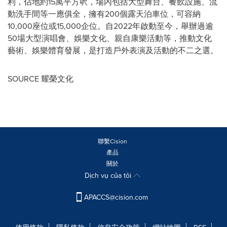
利，佔地約15萬平方呎，場內包括大型舞台、餐飲設施、流
動洗手間等一應俱全，擁有200個露天泊車位，可容納
10,000座位或15,000企位。自2022年啟動至今，舉辦過逾
50場大型演唱會、娛樂文化、親自康樂活動等，推動文化
藝術、娛樂體育發展，是打造戶外表演及活動的不二之選。
SOURCE 耀榮文化
聯繫Cision
產品
關於
Dịch vụ của tôi
APACCS@cision.com