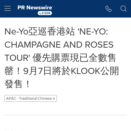
Accessibility Statement
Skip Navigation
Hamburger menu
Ne-Yo亞巡香港站 'NE-YO:
CHAMPAGNE AND ROSES
TOUR' 優先購票現已全數售
罄！9月7日將於KLOOK公開
發售！
APAC - Traditional Chinese