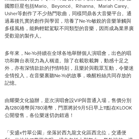
國際巨星包括Mario、Beyoncé、Rihanna、Mariah Carey、
Usher等創作了不少熱門歌曲，同樣問鼎各大音樂平台。通
過幕後扎實的創作與學習，培養了Ne-Yo敏銳的音樂筆觸與
多樣風格，能夠輕鬆駕馭不同類型的音樂，因而成為業界廣
受歡迎的製作人。
多年來，Ne-Yo持續在全球各地舉辦個人演唱會，出色的唱
功和舞台表現力為人稱道。除了在載歌載舞，動感十足之
外，亦有深情款款的抒情時刻，且樂於與觀眾互動，令樂迷
全情投入，在音樂裏聽Ne-Yo的故事，喚醒粉絲共同存放的
記憶。
由耀榮文化協辦，
是次演唱會設VIP與普通入場，售價分別
為1280港幣與780港幣，門票將於9月5日早上11點在KLOOK
公開發售，各位樂迷切勿錯過！
「安盛x竹翠公園」坐落於西九龍文化區西北位，交通便