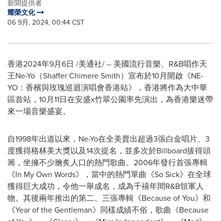
新聞提供者
耀榮文化
06 9月, 2024, 00:44 CST
香港
2024年9月6日
/美通社/ -- 美國流行音樂、R&B唱作天
王Ne-Yo（Shaffer Chimere Smith）宣布於10月開啟《NE-
YO：香檳與玫瑰巡迴演唱會香港站》，香港將作為大中華
區首站，10月11日在安盛x竹翠公園率先演出，為香港樂迷帶
來一場音樂盛宴。
自1998年出道以來，Ne-Yo在全美賣出超過3張白金唱片、3
度獲得格林美大獎以及14次提名，並多次於Billboard拔得頭
籌，坐擁不少膾炙人口的熱門歌曲。2006年發行首張專輯
《In My Own Words》，當中的熱門單曲《So Sick》在全球
獲得巨大成功，令他一舉成名，成為千禧年間R&B領軍人
物。其後兩年推出的第二、三張專輯《Because of You》和
《Year of the Gentleman》同樣成績不俗，歌曲《Because