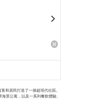
NEOM announces Gidori, its re
為賓客和居民打造了一個超現代社區。
豪華海景公寓，以及一系列餐飲體驗、