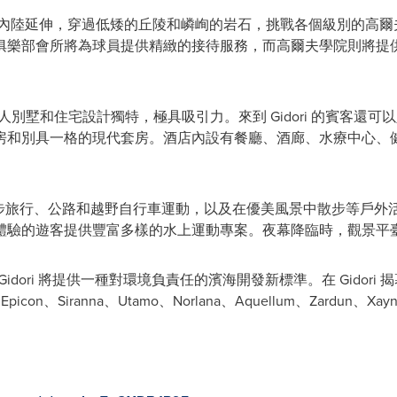
爾夫球場向內陸延伸，穿過低矮的丘陵和嶙峋的岩石，挑戰各個級別的
俱樂部會所將為球員提供精緻的接待服務，而高爾夫學院則將提
人別墅和住宅設計獨特，極具吸引力。來到 Gidori 的賓客還可
房和別具一格的現代套房。酒店內設有餐廳、酒廊、水療中心、
開展徒步旅行、公路和越野自行車運動，以及在優美風景中散步等戶
體驗的遊客提供豐富多樣的水上運動專案。夜幕降臨時，觀景平
idori 將提供一種對環境負責任的濱海開發新標準。在 Gidori
n、Siranna、Utamo、Norlana、Aquellum、Zardun、Xayno