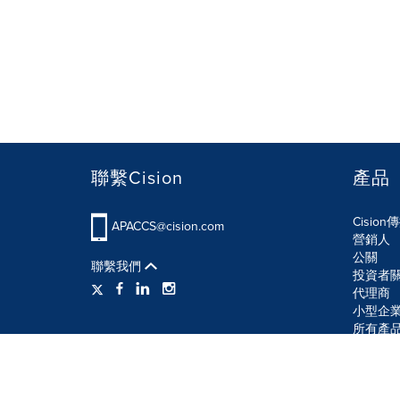
聯繫Cision
產品
Cisio
APACCS@cision.com
營銷人
公關
聯繫我們
投資者
代理商
小型企
所有產
使用條款
隱私條款
信息安全政策
網站地圖
R