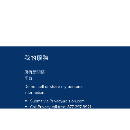
我的服務
所有新聞稿
平台
Do not sell or share my personal
information:
Submit via
Privacy@cision.com
Call Privacy toll-free: 877-297-8921
版權所有 © 2026 Cision US Inc.