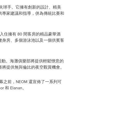
高爾夫球手。它擁有創新的設計、精美
供專家建議和指導，併為傳統比賽和
以入住擁有 80 間客房的精品豪華酒
健身房、多個游泳池以及一個供賓客
外活動。海灘俱樂部將提供輕鬆愜意的
臺將提供無與倫比的夜空觀賞機會。
 揭幕之前，NEOM 還宣佈了一系列可
r 和 Elanan。