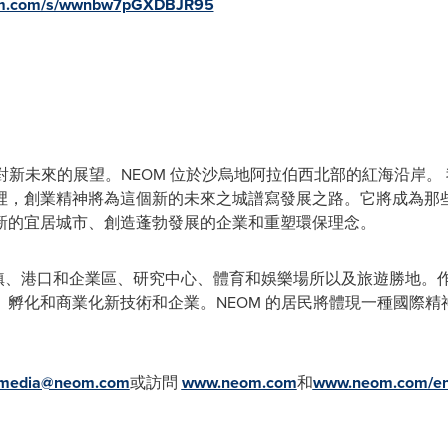
neom.com/s/wwnbw7pGXDBJR95
是對新未來的展望。NEOM 位於沙烏地阿拉伯西北部的紅海沿岸
裡，創業精神將為這個新的未來之城譜寫發展之路。它將成為那
新的宜居城市、創造蓬勃發展的企業和重塑環保理念。
城鎮、港口和企業區、研究中心、體育和娛樂場所以及旅遊勝地。
孵化和商業化新技術和企業。NEOM 的居民將體現一種國際
media@neom.com
或訪問
www.neom.com
和
www.neom.com/en