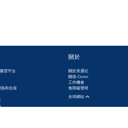
關於
n傳播雲平台
關於美通社
關係 Cision
工作機會
關係和合規
無障礙聲明
全球網站
業
品
SS
Cookie設定
無障礙