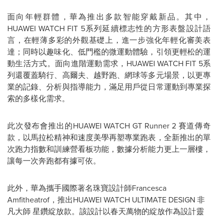
面向年輕群體，華為推出多款智能穿戴新品。其中，
HUAWEI WATCH FIT 5系列延續標志性的方形表盤設計語
言，在輕薄多彩的外觀基礎上，進一步強化年輕化審美表
達；同時以趣味化、低門檻的微運動體驗，引領更輕松的運
動生活方式。面向進階運動需求，HUAWEI WATCH FIT 5系
列還覆蓋騎行、高爾夫、越野跑、網球等多元場景，以更專
業的記錄、分析與指導能力，滿足用戶從日常運動到專業探
索的多樣化需求。
此次發布會推出的HUAWEI WATCH GT Runner 2 賽道傳奇
款，以馬拉松精神和速度美學再塑專業跑表，全新推出的單
次跑力指數和訓練營看板功能，數據分析能力更上一層樓，
讓每一次奔跑都有據可依。
此外，華為攜手國際著名珠寶設計師Francesca
Amfitheatrof，推出HUAWEI WATCH ULTIMATE DESIGN 非
凡大師 星鑽綻放款。該設計以春天萬物的綻放作為設計靈