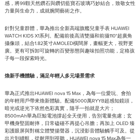
感，將99顆天然鑽石與鑽切藍寶石玻璃巧妙結合，致敬女性
力量與生命力，成就腕間藝術之作。
針對兒童群體，華為推出全新高端旗艦兒童手表 HUAWEI
WATCH KIDS X1系列。配備前後高清雙攝和前攝110°超廣角
攝像頭，結合1.82英寸AMOLED橫闊屏，畫幅更大，視野更
廣。更有可拆卸可旋轉的百變形態與趣味拍照功能，定格孩
子每一段探索時光。
煥新手機體驗，滿足年輕人多元場景需求
華為正式推出HUAWEI nova 15 Max，為每一位愛玩、會拍
的年輕用戶帶來煥新體驗。配備5000萬RYYB超感知鏡頭，
暗光或逆光下依然色彩真實，隨手一拍就是大片；
8500mAh華為巨鯨電池撐起全天使用，告別電量焦慮；玄
甲機身堅固耐摔，日常磕碰不再提心吊膽；再加上 OLED 臻
彩護眼屏與對稱立體雙揚聲器，沉浸影音體驗觸手可及。從
出片到續航，從耐用到視聽，HUAWEI nova 15 Max為每一