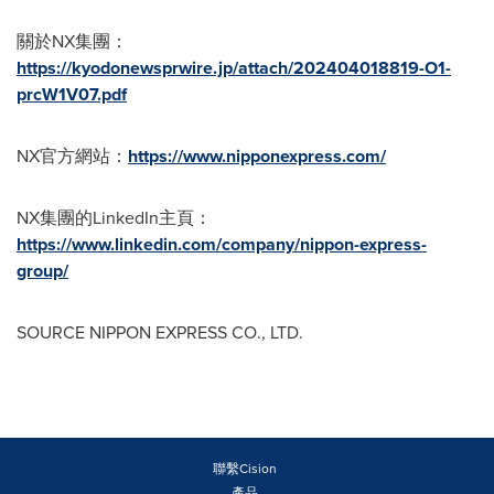
關於NX集
團
：
https://kyodonewsprwire.jp/attach/202404018819-O1-
prcW1V07.pdf
NX官方網站：
https://www.nipponexpress.com/
NX集
團
的LinkedIn主頁：
https://www.linkedin.com/company/nippon-express-
group/
SOURCE NIPPON EXPRESS CO., LTD.
聯繫Cision
產品