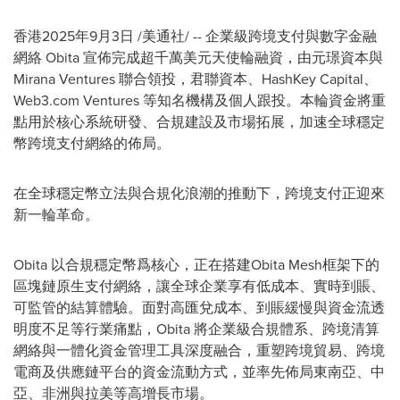
香港
2025年9月3日
/美通社/ -- 企業級跨境支付與數字金融
網絡 Obita 宣佈完成超千萬美元天使輪融資，由元璟資本與
Mirana Ventures 聯合領投，君聯資本、HashKey Capital、
Web3.com Ventures 等知名機構及個人跟投。本輪資金將重
點用於核心
系統研發
、合規建設及市場拓展，加速全球穩定
幣跨境支付網絡的佈局。
在全球穩定幣立法與合規化浪潮的推動下，跨境支付正迎來
新一輪革命。
Obita 以合規穩定幣爲核心，正在搭建Obita Mesh框架下的
區塊鏈原生支付網絡，讓全球企業享有低成本、實時到賬、
可監管的結算體驗。
面
對高匯兌成本、到賬緩慢與資金流透
明度不足等行業痛點，Obita 將企業級合規體
系
、跨境清算
網絡與一體化資金管理工具深度融合，重塑跨境貿易、跨境
電商及供應鏈平
台
的資金流動方式，並率先佈局東南亞、中
亞、非洲與拉美等高增長市場。