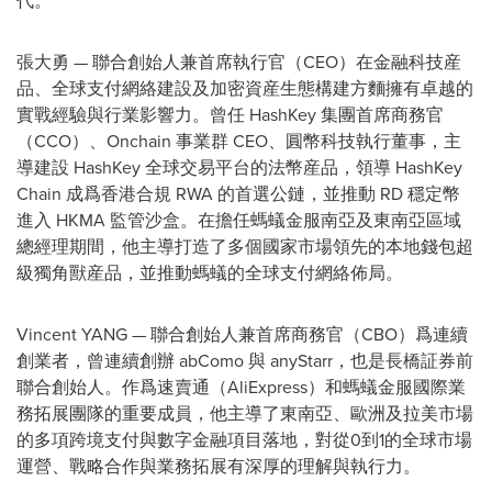
代。
張大勇 — 聯合創始人兼首席執行官（CEO）在金融科技産
品、全球支付網絡建設及加密資産生態構建方麵擁有卓越的
實戰經驗與行業影響力。曾任 HashKey 集團首席商務官
（CCO）、Onchain 事業群 CEO、圓幣科技執行董事，主
導建設 HashKey 全球交易平
台
的法幣産品，領導 HashKey
Chain 成爲香港合規 RWA 的首選公鏈，並推動 RD 穩定幣
進入 HKMA 監管沙盒。在擔任螞蟻金服南亞及東南亞區域
總經理期間，他主導打造了多個國家市場領先的本地錢包超
級獨角獸産品，並推動螞蟻的全球支付網絡佈局。
Vincent YANG — 聯合創始人兼首席商務官（CBO）爲連續
創業者，曾連續創辦 abComo 與 anyStarr，也是長橋証券前
聯合創始人。作爲速賣通（AliExpress）和螞蟻金服國際業
務拓展團隊的重要成員，他主導了東南亞、歐洲及拉美市場
的多項跨境支付與數字金融項目落地，對從0到1的全球市場
運營、戰略合作與業務拓展有深厚的理解與執行力。