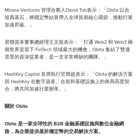
Mirana Ventures 管理合夥人David Toh表示：「Obita 以合
規爲基石，將穩定幣結算帶入全球貿易核心環節，推動行業
加速昇級。
」
君聯資本董事總經理王文龍表示：「打通 Web2 和
Web3
兩
個世界是當下 FinTech 領域最大的機會，Obita 集結了雙邊
背景的資深從業者，是一支非常稀缺的團隊
。
」
HashKey Capital 首席執行官鄧超表示：「Obita 的解決方案
與 HashKey 在數字資産、合規和基礎設施上的佈局高度契
合，將共同加速行業變革。
」
關於 Obita
Obita
是一家全球性的 B2B 金融基礎設施與數位金融網
路，為企業提供基於穩定幣的交易解決方案。