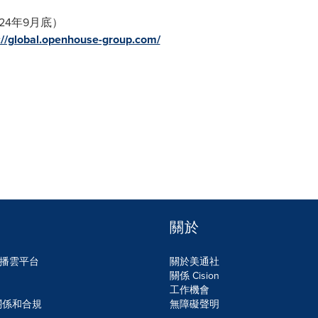
24年9月底）
://global.openhouse-group.com/
關於
n傳播雲平台
關於美通社
關係 Cision
工作機會
關係和合規
無障礙聲明