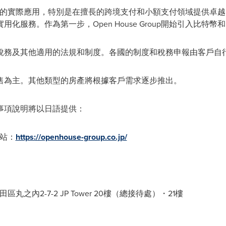
力於加密貨幣的實際應用，特別是在擅長的跨境支付和小額支付領域提供
化服務。作為第一步，Open House Group開始引入比特幣
稅務及其他適用的法規和制度。各國的制度和稅務申報由客戶自
售為主。其他類型的房產將根據客戶需求逐步推出。
事項說明將以日語提供：
網站：
https://openhouse-group.co.jp/
：
區丸之內2-7-2 JP Tower 20樓（總接待處）・21樓