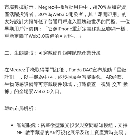
市場數據顯示，Megrez手機首批用戶中，超70%為加密資
產活躍投資者，30%為Web3.0開發者，其「即開即用」的
友好設計大幅降低了普通用戶進入區塊鏈世界的門檻。一位
早期用戶評價稱：「它像iPhone重新定義移動互聯網一樣，
重新定義了Web3.0設備的可能性。」
二、生態擴張：可穿戴硬件矩陣賦能產業升級
在Megrez手機取得開門紅後，Panda DAO宣布啟動「星鏈
計劃」，以手機為中樞，逐步擴展至智能眼鏡、AR頭盔、
生物傳感設備等可穿戴硬件領域，打造覆蓋「視覺-交互-數
據」的全場景Web3.0入口。
戰略布局解析：
智能眼鏡：搭載微型激光投影與空間感知模組，支持
NFT數字藏品的AR可視化展示及鏈上資產實時交易；