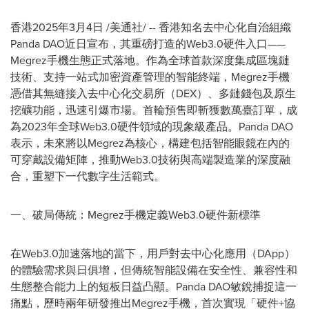
香港
2025年3月4日
/美通社/ -- 香港知名去中心化自治組織
Panda DAO近日宣布，其重磅打造的Web3.0硬件入口——
Megrez手機生態正式落地。作為全球首款深度集成區塊鏈
技術、支持一站式加密資產管理的智能終端，Megrez手機
憑借其無縫接入去中心化交易所（DEX）、多鏈錢包及原生
挖礦功能，迅速引爆市場。首輪預售即斬獲數萬臺訂單，成
為2023年全球Web3.0硬件領域的現象級產品。Panda DAO
表示，未來將以Megrez為核心，構建包括智能眼鏡在內的
可穿戴設備矩陣，推動Web3.0技術與高端製造業的深度融
合，重塑下一代數字生活範式。
一、破局傳統：Megrez手機定義Web3.0硬件新標準
在Web3.0加速落地的當下，用戶對去中心化應用（DApp）
的體驗需求與日俱增，但傳統智能設備在安全性、兼容性和
生態整合能力上的短板日益凸顯。Panda DAO敏銳捕捉這一
痛點，歷時兩年研發推出Megrez手機，首次實現「硬件+協