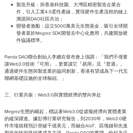
製造升級：與香港科技園、大灣區精密製造企業合
作，引入工業4.0柔性產線，實現硬件生產流程的鏈上
溯源與DAO社區共治；
開發者激勵：設立5000萬美元生態基金，吸引全球開
發者基於Megrez SDK開發去中心化應用，共建開放硬
件協議標準。
Panda DAO聯合創始人李總在發布會上強調：「我們不僅要
讓Web3.0技術『可用』，更要讓它『易用』且『普適』。
通過硬件生態與製造業的協同創新，香港有望成為下一代互
聯網基礎設施的全球樞紐。」
三、行業共振：Web3.0與實體經濟的雙向奔赴
Megrez生態的崛起，標誌著Web3.0從虛擬經濟向實體產業
的縱深躍進。據彭博行業研究報告，到2030年，Web3.0硬
件市場規模預計突破千億美元，而融合AIoT、區塊鏈和先進
製造的技術路線將成為主流。Panda DAO的實踐，恰好為這