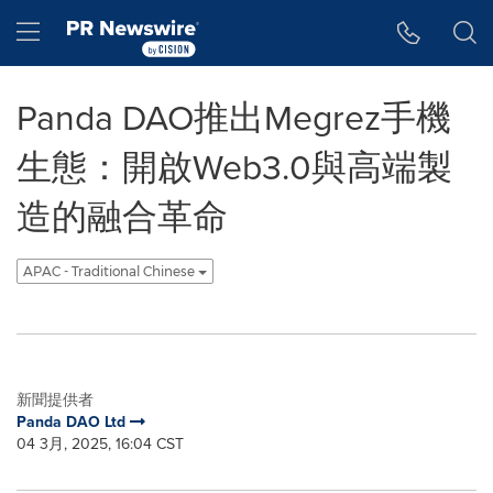
Accessibility Statement
Skip Navigation
Hamburger menu
Panda DAO推出Megrez手機
生態：開啟Web3.0與高端製
造的融合革命
APAC - Traditional Chinese
新聞提供者
Panda DAO Ltd
04 3月, 2025, 16:04 CST