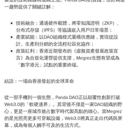
一趨勢提供了關鍵註解：
技術融合：通過硬件載體，將零知識證明（ZKP）、
分布式存儲（IPFS）等協議嵌入用戶日常場景；
產業賦能：以DAO組織模式重構供應鏈，實現從設
計、生產到分銷的全流程社區化協作；
政策紅利：香港近期發布的《虛擬資產發展政策宣
言》為合規化運營提供支撐，Megrez生態有望成為
「數字港元」試點的重要終端。
結語：一場由香港發起的全球革命
從一部手機到一個生態，Panda DAO正以顛覆性創新打破
Web3.0的「軟硬邊界」。其背後不僅是一家DAO組織的野
心，更是一座城市搶占數字時代製高點的雄心。當Megrez
的星光照亮更多可穿戴設備，Web3.0將真正走出代碼與屏
幕，成為每個人觸手可及的生活方式。