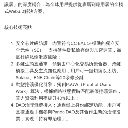
議層」的深度耦合，為全球用戶提供從底層到應用層的全棧
式Web3.0解決方案。
核心技術亮點：
安全芯片級防護：內置符合CC EAL 5+標準的獨立安
全元件（SE），支持硬件級私鑰存儲與加密運算，徹
底杜絕私鑰泄露風險；
多鏈生態直通車：預裝去中心化交易所聚合器、跨鏈
橋接工具及主流錢包應用，用戶可一鍵切換以太坊、
Solana、BNB Chain等20余條公鏈；
動態挖礦優化引擎：獨創PoUW（Proof of Useful
Work）算法，根據網絡狀態實時匹配最優挖礦策略，
算力資源利用率提升40%以上；
DAO治理無縫接入：通過鏈上身份綁定功能，用戶可
直接通過手機參與Panda DAO及其合作生態的治理投
票，實現「持有即治理」。