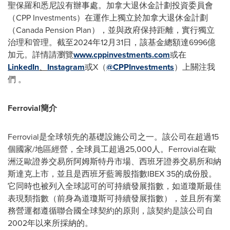
聖保羅和悉尼設有辦事處。加拿大退休金計劃投資委員會
（CPP Investments）在運作上獨立於加拿大退休金計劃
（Canada Pension Plan），並與政府保持距離，實行獨立
治理和管理。截至2024年12月31日，該基金總額達6996億
加元。詳情請瀏覽
www.cppinvestments.com
或在
LinkedIn
、
Instagram
或X（
@CPPInvestments
）上關注我
們 。
Ferrovial簡介
Ferrovial是全球領先的基礎設施公司之一。該公司在超過15
個國家/地區經營，全球員工超過25,000人。Ferrovial在歐
洲泛歐證券交易所阿姆斯特丹市場、西班牙證券交易所和納
斯達克上市，並且是西班牙藍籌股指數IBEX 35的成份股。
它同時也被列入全球認可的可持續發展指數，如道瓊斯最佳
表現類指數（前身為道瓊斯可持續發展指數），並且所有業
務營運都遵循聯合國全球契約的原則，該契約是該公司自
2002年以來所採納的。