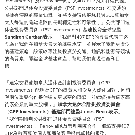
Investments）及Ferrovial一同加入407 ETR的所有權集團。
公共部門退休金投資委員會（PSP Investments）在交通領
域擁有深厚的專業知識，並將支持這條服務超過300萬加拿
大人每週的關鍵道路的長期穩定性和可靠性，」公共部門退
休金投資委員會（PSP Investments）基建投資全球總監
Sandiren Curthan表示
。「我們對407 ETR的投資代表了迄
今為止我們在加拿大最大的基建承諾，並展示了我們更廣泛
的基建策略，該策略專注於投資於交通、通訊和能源等領域
的高質素、關鍵全球基建資產，幫助我們實現使命和目
標。」
「這宗交易使加拿大退休金計劃投資委員會（CPP
Investments）能夠為CPP的繳費人和受益人優化回報，同時
與兩位重要合作夥伴建立更緊密的聯繫，並繼續持有這家高
質素企業的重大股權，」
加拿大退休金計劃投資委員會
（CPP Investments）基建部門總監James Bryce表示
。
「我們期待與公共部門退休金投資委員會（PSP
Investments）、Ferrovial以及管理團隊合作，繼續支持407
ETR為數百萬位個人和商業客戶提供卓越的服務。」