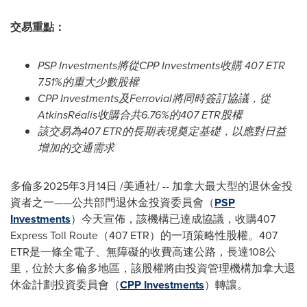
交易重點：
PSP Investments將從CPP Investments收購
407 ETR
7.51%的重大少數股權
CPP Investments及Ferrovial將同時簽訂協議，從
AtkinsRéalis收購合共6.76%的407 ETR股權
該交易為407 ETR的長期表現奠定基礎，以應對日益
增加的交通需求
多倫多
2025年3月14日
/美通社/ -- 加拿大最大型的退休金投
資者之一——公共部門退休金投資委員會（
PSP
Investments
）今天宣佈，該機構已達成協議，收購407
Express Toll Route（407 ETR）的一項策略性股權。407
ETR是一條全電子、無障礙的收費高速公路，長達108公
里，位於大多倫多地區，該股權將由投資管理機構加拿大退
休金計劃投資委員會（
CPP Investments
）轉讓。