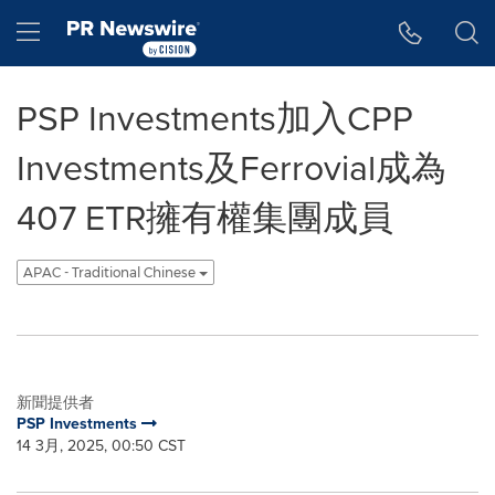
Accessibility Statement
Skip Navigation
Hamburger menu
PSP Investments加入CPP
Investments及Ferrovial成為
407 ETR擁有權集團成員
APAC - Traditional Chinese
新聞提供者
PSP Investments
14 3月, 2025, 00:50 CST