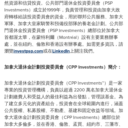
然資源和信貸投資。公共部門退休金投資委員會（PSP
Investments）成立於1999年，負責管理和投資由加拿大政
府轉移給該投資委員會的資金，用於聯邦公共服務、加拿大
軍隊、加拿大皇家騎警和預備役部隊的養老金計劃。公共部
門退休金投資委員會（PSP Investments）總部位於加拿大
首都渥太華，在蒙特利爾（Montréal）設有主要業務辦事
處，並在紐約、倫敦和香港設有辦事處。如需更多資訊，請
瀏覽
investpsp.com
或在
LinkedIn
上關注我們。
加拿大退休金計劃投資委員會（CPP Investments）簡介：
加拿大退休金計劃投資委員會（CPP Investments™）是一家
專業的投資管理機構，負責以超過 2200 萬名加拿大退休金
計劃繳費人和受益人的最佳利益為出發點，管理該基金。為
了建立多元化的資產組合，投資會在全球範圍內進行，涵蓋
公共股權、私募股權、不動產、基建和固定收益等領域。加
拿大退休金計劃投資委員會（CPP Investments）總部位於
加拿大多倫多，並在香港、倫敦、孟買、紐約市、三藩市、