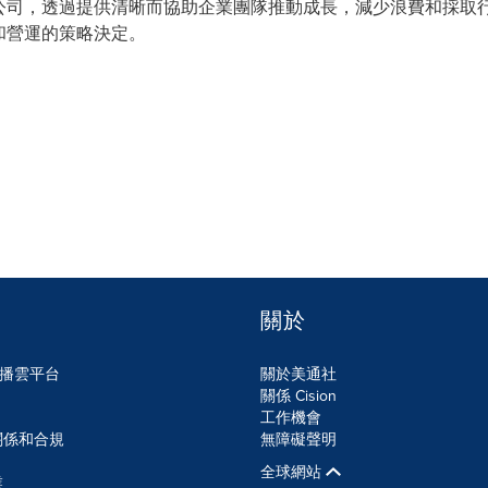
能公司，透過提供清晰而協助企業團隊推動成長，減少浪費和採取行動
品和營運的策略決定。
關於
n傳播雲平台
關於美通社
關係 Cision
工作機會
關係和合規
無障礙聲明
全球網站
業