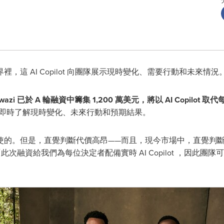
這 AI Copilot 向團隊展示現時變化、需要行動和未來情況
wazi 已於 A 輪融資中籌集 1,200 萬美元，將以 AI Copilot
予團隊即時了解現時變化、未來行動和預期結果。
使的。但是，直覺判斷代價高昂——而且，現今市場中，直覺判
此次融資給我們為每位決定者配備實時 AI Copilot ，因此