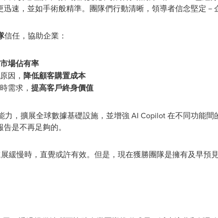
更迅速，並如手術般精準。團隊們行動清晰，領導者信念堅定－
隊
信任，協助企業：
市場佔有率
原因，
降低顧客購置成本
時需求，
提高客戶終身價值
擬能力，擴展全球數據基礎設施，並增強 AI Copilot 在不同
報告是不再足夠的。
過去事情進展緩慢時，直覺或許有效。但是，現在獲勝團隊是擁有及早