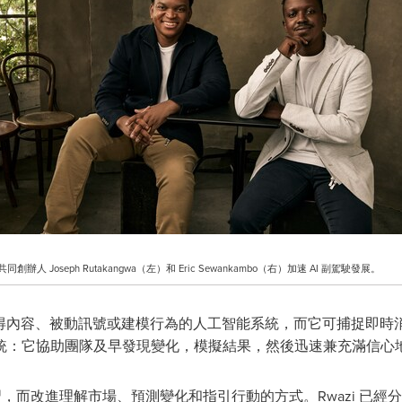
同創辦人 Joseph Rutakangwa（左）和 Eric Sewankambo（右）加速 AI 副駕駛發展。
得內容、被動訊號或建模行為的人工智能系統，而它可捕捉即時
統：它協助團隊及早發現變化，模擬結果，然後迅速兼充滿信心
，而改進理解市場、預測變化和指引行動的方式。Rwazi 已經