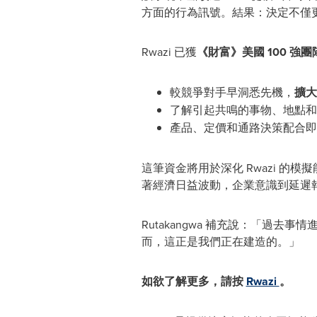
方面的行為訊號。結果：決定不僅
Rwazi 已獲
《財富》美國 100 強團
較競爭對手早洞悉先機，
擴大
了解引起共鳴的事物、地點和
產品、定價和通路決策配合即
這筆資金將用於深化 Rwazi 的模
著經濟日益波動，企業意識到延遲
Rutakangwa 補充說：「
而，這正是我們正在建造的。」
如欲了解更多，請按
Rwazi
。