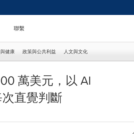
聯繫
活與健康
政策與公共利益
人文與文化
,200 萬美元，以 AI
取代每次直覺判斷