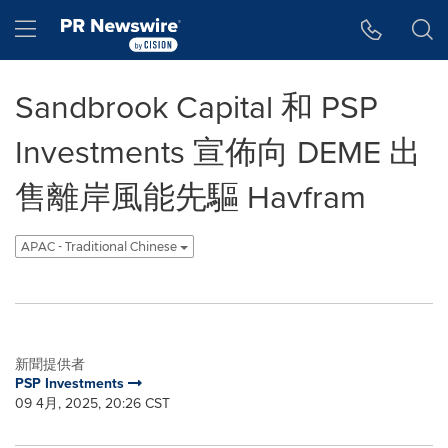
Accessibility Statement
Skip Navigation
Hamburger menu
Sandbrook Capital 和 PSP
Investments 宣佈向 DEME 出
售離岸風能先驅 Havfram
APAC - Traditional Chinese
新聞提供者
PSP Investments
09 4月, 2025, 20:26 CST