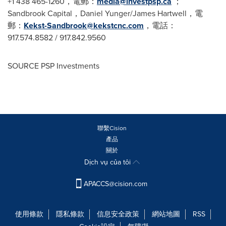
+1 438 465-1260，電郵：
media@investpsp.ca
；
Sandbrook Capital，Daniel Yunger/James Hartwell，電
郵：
Kekst-Sandbrook@kekstcnc.com
，電話：
917.574.8582 / 917.842.9560
SOURCE PSP Investments
聯繫Cision
產品
關於
Dịch vụ của tôi
APACCS@cision.com
使用條款
隱私條款
信息安全政策
網站地圖
RSS