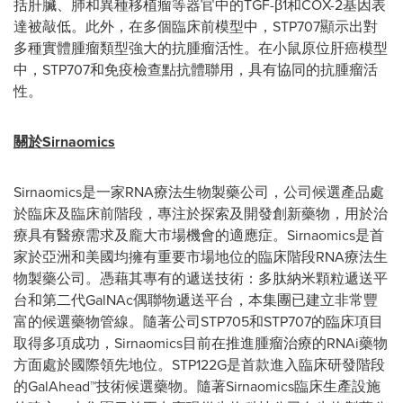
括肝臟、肺和異種移植瘤等器官中的TGF-β1和COX-2基因表
達被敲低。此外，在多個臨床前模型中，STP707顯示出對
多種實體腫瘤類型強大的抗腫瘤活性。在小鼠原位肝癌模型
中，STP707和免疫檢查點抗體聯用，具有協同的抗腫瘤活
性。
關於
Sirnaomics
Sirnaomics是一家RNA療法生物製藥公司，公司候選產品處
於臨床及臨床前階段，專注於探索及開發創新藥物，用於治
療具有醫療需求及龐大市場機會的適應症。Sirnaomics是首
家於亞洲和美國均擁有重要市場地位的臨床階段RNA療法生
物製藥公司。憑藉其專有的遞送技術：多肽納米顆粒遞送平
台和第二代GalNAc偶聯物遞送平台，本集團已建立非常豐
富的候選藥物管線。隨著公司STP705和STP707的臨床項目
取得多項成功，Sirnaomics目前在推進腫瘤治療的RNAi藥物
方面處於國際領先地位。STP122G是首款進入臨床研發階段
的GalAhead™技術候選藥物。隨著Sirnaomics臨床生產設施