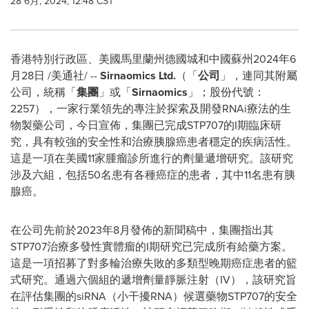
28 6月, 2024, 12:48 CST
香港特別行政區、美國馬里蘭州德國城和中國蘇州
2024年6
月28日
/美通社/ --
Sirnaomics Ltd.
（「
公司
」，連同其附屬
公司，統稱「
集團
」或「
Sirnaomics
」；股份代號：
2257），一家行業領先的專注於探索及開發RNAi療法的生
物製藥公司，今日宣佈，集團已完成STP707的I期臨床研
究，具有較強的安全性和治療胰腺癌患者穩定的疾病活性。
這是一項在美國11家腫瘤診所進行的劑量遞增研究。該研究
涉及六組，包括50名患有各種癌症的患者，其中11名患有胰
腺癌。
在公司先前於2023年8月發佈的新聞稿中，集團指出其
STP707治療多發性實體瘤的I期研究已完成所有給藥方案。
這是一項招募了對多輪治療失敗的多類型晚期癌症患者的籃
式研究。通過六個組的遞增劑量靜脈注射（IV），該研究旨
在評估集團的siRNA（小干擾RNA）候選藥物STP707的安全