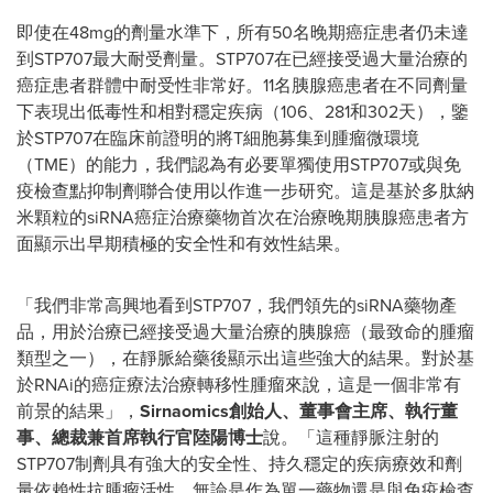
即使在48mg的劑量水準下，所有50名晚期癌症患者仍未達
到STP707最大耐受劑量。STP707在已經接受過大量治療的
癌症患者群體中耐受性非常好。11名胰腺癌患者在不同劑量
下表現出低毒性和相對穩定疾病（106、281和302天），鑒
於STP707在臨床前證明的將T細胞募集到腫瘤微環境
（TME）的能力，我們認為有必要單獨使用STP707或與免
疫檢查點抑制劑聯合使用以作進一步研究。這是基於多肽納
米顆粒的siRNA癌症治療藥物首次在治療晚期胰腺癌患者方
面顯示出早期積極的安全性和有效性結果。
「我們非常高興地看到STP707，我們領先的siRNA藥物產
品，用於治療已經接受過大量治療的胰腺癌（最致命的腫瘤
類型之一），在靜脈給藥後顯示出這些強大的結果。對於基
於RNAi的癌症療法治療轉移性腫瘤來說，這是一個非常有
前景的結果」，
Sirnaomics
創始人、董事會主席、執行董
事、總裁兼首席執行官陸陽博士
說。「這種靜脈注射的
STP707制劑具有強大的安全性、持久穩定的疾病療效和劑
量依賴性抗腫瘤活性，無論是作為單一藥物還是與免疫檢查