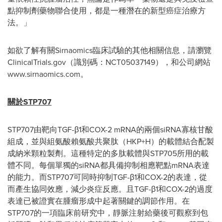
點抑制劑藥物聯合使用，都是一種潛在的新型癌症治療方
法。」
如欲了解有關Sirnaomics臨床試驗的其他相關信息，請瀏覽
ClinicalTrials.gov（識別碼：NCT05037149），和公司網站
www.sirnaomics.com。
關於
STP707
STP707由靶向TGF-β1和COX-2 mRNA的兩個siRNA寡核甘酸
組成，並與組氨酸賴氨酸共聚肽（HKP+H）的載體結合配製
成納米顆粒製劑。這種特定的多肽載體與STP705所用的載
體不同。每個單獨的siRNA都具備抑制相應靶點mRNA表達
的能力。而STP707可同時抑制TGF-β1和COX-2的表達，從
而產生協同效應，減少炎症反應。且TGF-β1和COX-2的過度
表達已被證實在腫瘤形成中起著關鍵的調節作用。在
STP707的一項臨床前研究中，靜脈注射給藥後可觀察到包