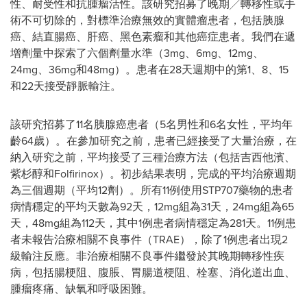
性、耐受性和抗腫瘤活性。該研究招募了晚期╱轉移性或手
術不可切除的，對標準治療無效的實體瘤患者，包括胰腺
癌、結直腸癌、肝癌、黑色素瘤和其他癌症患者。我們在遞
增劑量中探索了六個劑量水準（3mg、6mg、12mg、
24mg、36mg和48mg）。患者在28天週期中的第1、8、15
和22天接受靜脈輸注。
該研究招募了11名胰腺癌患者（5名男性和6名女性，平均年
齡64歲）。在參加研究之前，患者已經接受了大量治療，在
納入研究之前，平均接受了三種治療方法（包括吉西他濱、
紫杉醇和Folfirinox）。初步結果表明，完成的平均治療週期
為三個週期（平均12劑）。所有11例使用STP707藥物的患者
病情穩定的平均天數為92天，12mg組為31天，24mg組為65
天，48mg組為112天，其中1例患者病情穩定為281天。11例患
者未報告治療相關不良事件（TRAE），除了1例患者出現2
級輸注反應。非治療相關不良事件繼發於其晚期轉移性疾
病，包括腸梗阻、腹脹、胃腸道梗阻、栓塞、消化道出血、
腫瘤疼痛、缺氧和呼吸困難。