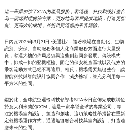
這一舉措加強了SITA的產品服務，將流程、科技和設計整合
為一個端對端解決方案，更好地為客戶提供建議，打造更智
能、更高效的機場，並提供更流暢的乘客體驗。
日內瓦
2025年3月31日
/美通社/ -- 隨著機場在自動化、生物
識別、安保、自助服務和個人化商業服務方面進行大量投
資，客運大樓的佈局必須與這些創新同步發展。傳統模式
中，排成一排的登機櫃檯、固定的保安檢查區域以及低效的
乘客流動方式已經不再適用。相反，機場需要無縫整合，讓
智能科技與智能設計協同合作，減少擁堵，並充分利用每一
平方米的空間。
鑑於此，全球航空運輸科技領導者SITA今日宣佈完成收購位
於意大利米蘭的CCM，這是一家享譽全球的專業公司，專
注於機場室內設計、製造和創建。這項策略性舉措旨在重新
定義機場運作方式，通過無縫融合科技與室內設計，打造適
應未來的空間。