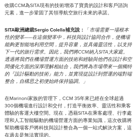
收購CCM為SITA現有的技術增添了寶貴的設計和客戶諮詢
元素，進一步鞏固了其領導航空旅行未來的承諾。
SITA歐洲總裁Sergio Colella補充說：
「
市場需要一場根本
性的變革——在這個變革中，科技與設計協同合作，使機場
能夠更智能地利用空間，提升容量，並具備靈活性，以支持
下一代的旅行需求。因此，我們將CCM納入SITA大家庭。
透過將我們在機場營運方面的技術和經驗與他們在設計和空
間優化方面的深厚理解相結合，我們將為市場帶來一個獨特
的『設計驅動的技術』能力，並實現從設計到營運的端對端
整合，自構思之初便始終保持協調。」
在Marinoni家族的管理下，CCM 35年來已經在全球超過
300個機場進行設計和交付，打造平衡效率、靈活性和乘客
體驗的客運大樓空間。現在，憑藉SITA在乘客處理、行李處
理和人工智能驅動的機場營運方面的專業知識，這次收購將
幫助機場客戶將科技與設計整合為一個一站式解決方案，這
在過去是無法實現的。