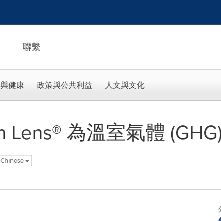
聯繫
活與健康
政策與公共利益
人文與文化
bon Lens® 為溫室氣體 (G
l Chinese