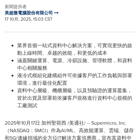
新聞提供者
美超微電腦股份有限公司
17 10月, 2025, 15:03 CST
業界首個一站式資料中心解決方案，可實現更快的啟
動上線時間、卓越的效能，和更低的成本
涵蓋關鍵運算、電源、冷卻設施、管理軟體，和資料
中心相關服務
液冷式模組化建構組件可依據客戶的工作負載與部署
環境，進行最佳化配置
資料中心層級、機櫃層級，以及預驗證的運算叢集，
皆於出貨及部署前依據客戶規格進行資料中心規模的
工廠測試
2025年10月17日
加州聖荷西
/美通社/ -- Supermicro, Inc.
（NASDAQ：SMCI）作為AI/ML、高效能運算、雲端、儲存
和5G/邊緣領域的全方位IT解決方案供應商，宣布其資料中