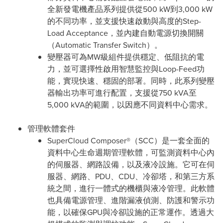
全新發電機產品系列提供從500 kW到3,000 kW
的不同功率，並支援快速啟動與高度的Step-
Load Acceptance，並內建自動電源切換開關
（Automatic Transfer Switch）。
變壓器可為MW級組件提供穩定、低阻抗的電
力，並可選擇性啟用智慧監控與Loop-Feed功
能，實現快速、穩固的部署。同時，此系列變壓
器輸出功率可進行配置，支援從750 kVA至
5,000 kVA的範圍，以因應不同資料中心需求。
管理軟體套件
SuperCloud Composer®（SCC）是一套全面的
資料中心生命週期管理軟體，可監測資料中心內
的伺服器、網路設備，以及液冷設施。它可在伺
服器、網路、PDU、CDU、冷卻塔，和第三方系
統之間，進行一體式的機櫃與液冷管理。此軟體
也具備電源管理、進階漏液偵測、防護和警示功
能，以確保GPU與冷卻設施的正常運作。透過大