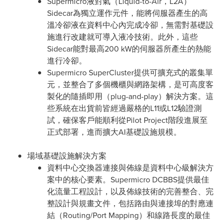
Supermicro液對氣（Liquid-to-Air，L2A）
Sidecar為獨立運作元件，能將伺服器產生的高
溫冷卻液在資料中心內完成冷卻，無需對基礎設
施進行改建就可導入液冷技術。此外，這些
Sidecar能對最高200 kW的伺服器所產生的熱能
進行冷卻。
Supermicro SuperCluster提供可擴充式的叢集單
元，並整合了多個機櫃與網路架構，是可高度客
製化的隨插即用（plug-and-play）解決方案。這
些系統在出貨前皆經過嚴格的L11或L12驗證測
試，確保客戶能順利從Pilot Project階段進展至
正式部署，進而擴大AI基礎設施規模。
場域基礎設施解決方案
資料中心交換器連接與佈線是資料中心級解決方
案中的核心要素。Supermicro DCBBS提供最佳
化流量工程設計，以及佈線技術的完善整合、完
整設計與規畫文件，包括路由與連接埠的對應連
結（Routing/Port Mapping）和線路長度的最佳