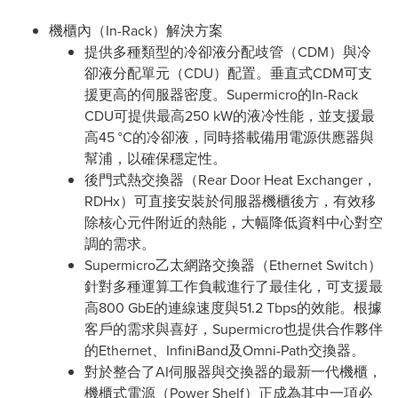
機櫃內（In-Rack）解決方案
提供多種類型的冷卻液分配歧管（CDM）與冷
卻液分配單元（CDU）配置。垂直式CDM可支
援更高的伺服器密度。Supermicro的In-Rack
CDU可提供最高250 kW的液冷性能，並支援最
高45 °C的冷卻液，同時搭載備用電源供應器與
幫浦，以確保穩定性。
後門式熱交換器（Rear Door Heat Exchanger，
RDHx）可直接安裝於伺服器機櫃後方，有效移
除核心元件附近的熱能，大幅降低資料中心對空
調的需求。
Supermicro乙太網路交換器（Ethernet Switch）
針對多種運算工作負載進行了最佳化，可支援最
高800 GbE的連線速度與51.2 Tbps的效能。根據
客戶的需求與喜好，Supermicro也提供合作夥伴
的Ethernet、InfiniBand及Omni-Path交換器。
對於整合了AI伺服器與交換器的最新一代機櫃，
機櫃式電源（Power Shelf）正成為其中一項必