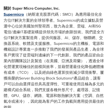
關於
Super Micro Computer, Inc.
Supermicro
（納斯達克股票代碼：SMCI）為應用最佳化全
方位IT解決方案的全球領導者。Supermicro的成立據點及營
運中心位於美國加州聖荷西，致力為企業、雲端、AI和5G
電信/邊緣IT基礎架構提供領先市場的創新技術。我們是全方
位IT解決方案製造商，提供伺服器、AI、儲存、物聯網、交
換器系統、軟體及支援服務。Supermicro的主機板、電源和
機箱設計專業進一步推動了我們的發展與產品生產，為全球
客戶實現了從雲端到邊緣的下一代創新。我們的產品皆由企
業內部團隊設計及製造（在美國、亞洲及荷蘭），透過全球
化營運實現極佳的規模與效率，並藉營運最佳化降低總體擁
有成本（TCO），以及經由綠色運算技術減少環境衝擊。屢
獲殊榮的Server Building Block Solutions®產品組合，讓客
戶可以自由選擇這些具高度彈性、可重複使用且極為多元的
建構式組合系統，我們支援各種外形尺寸、處理器、記憶
體、GPU、儲存、網路、電源和散熱解決方案（空調、自然
氣冷或液冷），因此能為客戶的工作負載與應用提供最佳的
效能。