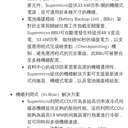
要元件。Supermicro提供33 kW功率/層的機櫃式
電源，並可適用於各種尺寸的機櫃。
電池備援模組（Battery Backup Unit，BBU）架
對於企業與關鍵任務工作負載至關重要。
Supermicro BBU可在斷電發生時提供48 V直流
電、33 kW功率、能持續90秒的備援電力，以支
援應用程式完成檢查點（Checkpointing）機
制，避免應用程式的完全重啟。此BBU可被整合
至多種機櫃配置。
資料中心的成功部署需要高度的機櫃通用性。
Supermicro提供的機櫃解決方案可支援最新液冷
式伺服器、機櫃式電源，以及電池備援模組架。
機櫃列間式（In-Row）解決方案
Supermicro列間式CDU可為多組高功率液冷式伺
服器機櫃提供足夠的散熱性能。這些列間式CDU
能夠為最高1.8 MW的伺服器運行熱量進行冷卻，
並可同時與多個機櫃連接。