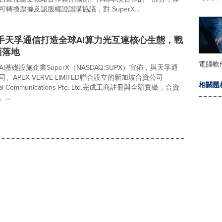
轉換票據及認股權證認購協議，對 SuperX...
X攜手天孚通信打造全球AI算力光互連核心生態，戰
面落地
電腦軟
I基礎設施企業SuperX（NASDAQ:SUPX）宣佈，與天孚通
、APEX VERVE LIMITED聯合設立的新加坡合資公司
相關題
ical Communications Pte. Ltd.完成工商註冊與全額實繳，合資
..