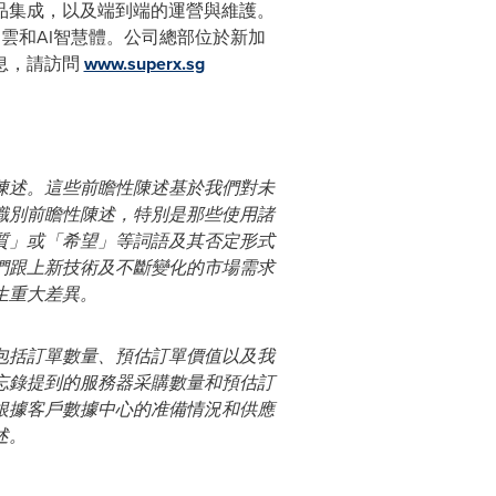
品集成，以及端到端的運營與維護。
I雲和AI智慧體。公司總部位於新加
息，請訪問
www.superx.sg
陳述。這些前瞻性陳述基於我們對未
識別前瞻性陳述，特別是那些使用諸
質」或「希望」等詞語及其否定形式
們跟上新技術及不斷變化的市場需求
生重大差異。
包括訂單數量、預估訂單價值以及我
忘錄提到的服務器采購數量和預估訂
根據客戶數據中心的准備情況和供應
述。