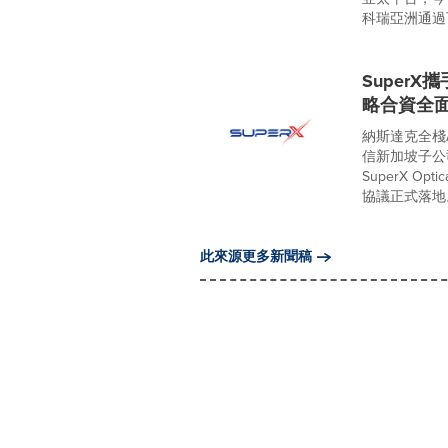
科瑞亞洲通過可
Super
略合資全
納斯達克全棧A
信新加坡子公司
SuperX Opt
協議正式落地。.
此來源更多新聞稿