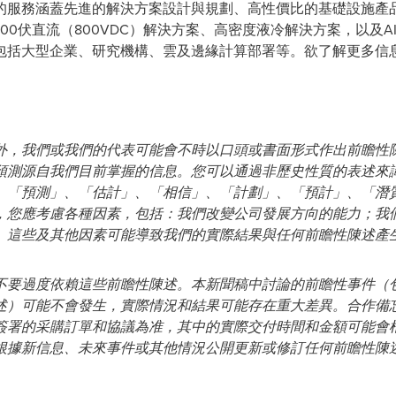
的服務涵蓋先進的解決方案設計與規劃、高性價比的基礎設施產
00伏直流（800VDC）解決方案、高密度液冷解決方案，以及A
包括大型企業、研究機構、雲及邊緣計算部署等。欲了解更多信
外，我們或我們的代表可能會不時以口頭或書面形式作出前瞻性
預測源自我們目前掌握的信息。您可以通過非歷史性質的表述來
、「預測」、「估計」、「相信」、「計劃」、「預計」、「潛
，您應考慮各種因素，包括：我們改變公司發展方向的能力；我
。這些及其他因素可能導致我們的實際結果與任何前瞻性陳述產
不要過度依賴這些前瞻性陳述。本新聞稿中討論的前瞻性事件（
述）可能不會發生，實際情況和結果可能存在重大差異。合作備
簽署的采購訂單和協議為准，其中的實際交付時間和金額可能會
根據新信息、未來事件或其他情況公開更新或修訂任何前瞻性陳