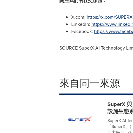
關注我們的社交媒體：
X.com:
https://x.com/SUPERX
LinkedIn:
https://www.linked
Facebook:
https://www.faceb
SOURCE SuperX AI Technology Lim
來自同一來源
SuperX
設施生態
SuperX AI
「Super
亞太平台，今