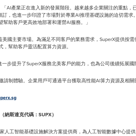
Sng表示：「AI產業正在進入新的發展階段。越來越多企業關注的重點
，也進一步印證了市場對於專業AI推理基礎設施的迫切需求。通過
希望幫助客戶更高效地部署和運營AI服務。」
國主要市場。為滿足不同客戶的業務需求，SuperX提供按需使用
種服務模式，幫助客戶靈活配置算力資源。
進一步提升了SuperX服務北美客戶的能力，也為公司後續拓展
平台已開放邀請制體驗。企業用戶可通過平台獲取高性能AI算力資源及相
uperx.sg
（納斯達克代碼：
SUPX
）
y Limited 是一家人工智能基礎設施解決方案提供商，為人工智能數據