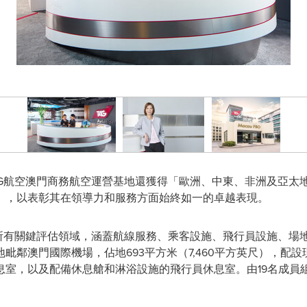
G航空澳門商務航空運營基地還獲得「歐洲、中東、非洲及亞太地
」，以表彰其在領導力和服務方面始終如一的卓越表現。
在所有關鍵評估領域，涵蓋航線服務、乘客設施、飛行員設施、場
毗鄰澳門國際機場，佔地693平方米（7,460平方英尺），配
息室，以及配備休息艙和淋浴設施的飛行員休息室。由19名成員