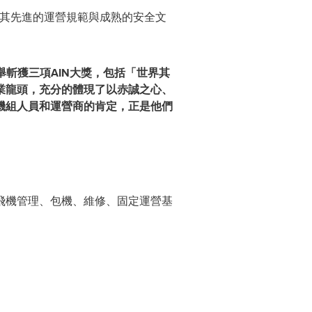
彰顯其先進的運營規範與成熟的安全文
舉斬獲三項
AIN
大獎，包括「世界其
業
龍頭
，充分的體現了以赤誠之心、
機組人員和運營商的
肯定
，
正是他們
飛機管理、包機、維修、固定運營基