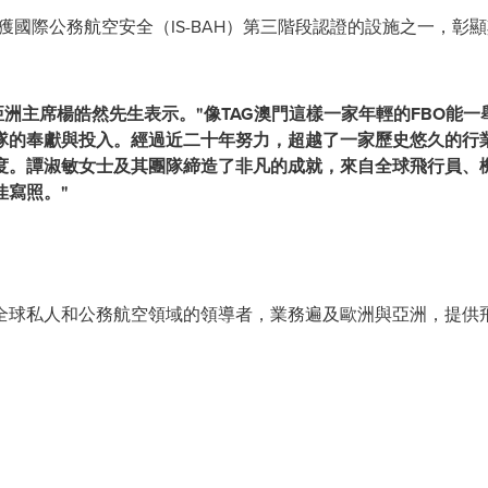
榮獲國際公務航空安全（IS-BAH）第三階段認證的設施之一，
亞洲主席楊皓然先生表示。"像
TAG
澳門這樣一家年輕的
FBO
能一
隊的奉獻與投入。經過近二十年努力，超越
了
一家歷史悠久的行
度
。譚淑敏女士及其團隊
締造了非凡的成就
，來自全球飛行員、
佳寫照。
"
是全球私人和公務航空領域的領導者，業務遍及歐洲與亞洲，提供