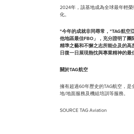
2024年，該基地成為全球最年輕
化。
"今年的成就非同尋常，"
TAG
航空
他地區最佳
FBO
」，充分證明了團
精準之藝和
不懈之志所能企及的高
日復一日展現熱忱與專業精神的最
關於
TAG
航
空
擁有超過60年歷史的TAG航空，
地/地面服務及機組培訓等服務。
SOURCE TAG Aviation