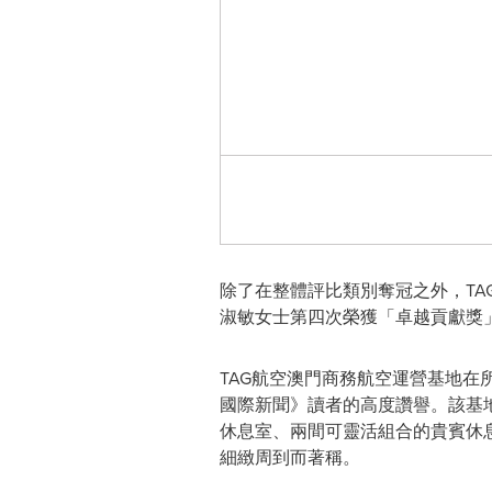
除了在整體評比類別奪冠之外，TA
淑敏女士第四次榮獲「卓越貢獻獎
TAG航空澳門商務航空運營基地
國際新聞》讀者的高度讚譽。該基地
休息室、兩間可靈活組合的貴賓休
細緻周到而著稱。