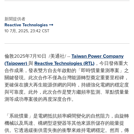
新聞提供者
Reactive Technologies
10 7月, 2025, 23:42 CST
倫敦
2025年7月10日
/美通社/ --
Taiwan Power Company
(Taipower)
與
Reactive Technologies (RTL)
，今日發佈重大
合作成果，發表雙方自去年啟動的「即時慣量量測專案」之
關鍵發現。此次合作不僅為台灣能源轉型奠定重要里程碑，
更確保在擴大再生能源併網的同時，持續強化電網的穩定度
與可靠度。此外，此次合作是雙方繼頻率監測、單點慣量量
測等成功專案後的再度深度合作。
「系統慣量」是電網抵抗頻率瞬間變化的自然阻力，由旋轉
機械以及馬達、構網型逆變器等其他來源所儲存的能量提
供。它透過緩衝供需失衡的衝擊來維持電網穩定。然而，傳