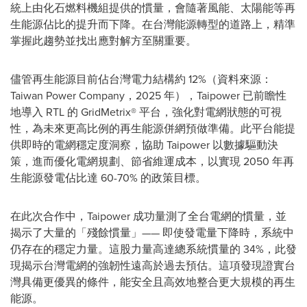
統上由化石燃料機組提供的慣量，會隨著風能、太陽能等再
生能源佔比的提升而下降。在台灣能源轉型的道路上，精準
掌握此趨勢並找出應對解方至關重要。
儘管再生能源目前佔台灣電力結構約 12%（資料來源：
Taiwan Power Company，2025 年），Taipower 已前瞻性
地導入 RTL 的 GridMetrix® 平台，強化對電網狀態的可視
性，為未來更高比例的再生能源併網預做準備。此平台能提
供即時的電網穩定度洞察，協助 Taipower 以數據驅動決
策，進而優化電網規劃、節省維運成本，以實現 2050 年再
生能源發電佔比達 60-70% 的政策目標。
在此次合作中，Taipower 成功量測了全台電網的慣量，並
揭示了大量的「殘餘慣量」—— 即使發電量下降時，系統中
仍存在的穩定力量。這股力量高達總系統慣量的 34%，此發
現揭示台灣電網的強韌性遠高於過去預估。這項發現證實台
灣具備更優異的條件，能安全且高效地整合更大規模的再生
能源。