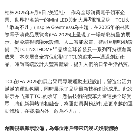
柏林
2025年9月6日
/美通社/ -- 作為全球消費電子領軍企
[1]
業、世界排名第一的Mini LED與超大屏
電視品牌，TCL以
「敢為不凡」(Inspire Greatness)為主題，在2025年柏林國
際電子消費品展覽會(IFA 2025)上呈現了一場精彩紛呈的展
示。從尖端視聽顯示設備、人工智能家電、智能互聯移動設
TM
備，到TCL NXTHOME
品牌全球首發及一系列可持續創新
成果，本次展會全方位彰顯了TCL的追求——通過創新產
品、時尚高端設計與豐富體驗，提升人們的日常生活品質。
TCL在IFA 2025的展台采用專屬運動主題設計，營造出活力
滿滿的運動氛圍，同時展示了品牌最新技術創新成果。此次
展示亦凸顯了TCL的承諾：憑借技術的變革力量連接全球受
眾，將創新與熱情相融合，為運動員與粉絲打造更卓越的運
動體驗，在賽場內外「敢為不凡」。
創新視聽顯示設備，為每位用戶帶來沉浸式娛樂體驗