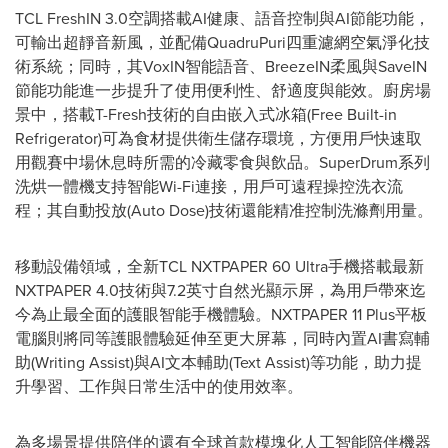
TCL FreshIN 3.0空調搭載AI健康、語音控制與AI節能功能，
可輸出超靜音新風，並配備QuadruPuri四重濾網空氣淨化技
術系統；同時，其VoxIN智能語音、BreezeIN柔風與SaveIN
節能功能進一步提升了使用便利性、舒適度與能效。廚房場
景中，搭載T-Fresh技術的自由嵌入式冰箱(Free Built-in
Refrigerator)可為食材提供衛生儲存環境，方便用戶快速取
用觀賽中場休息時所需的冷藏零食與飲品。SuperDrum系列
洗烘一體機支持智能Wi-Fi連接，用戶可遠程操控洗衣流
程；其自動投放(Auto Dose)技術還能精准控制洗滌劑用量。
移動設備領域，全新TCL NXTPAPER 60 Ultra手機搭載最新
NXTPAPER 4.0技術與7.2英寸自然光顯示屏，為用戶帶來迄
今為止最全面的護眼智能手機體驗。NXTPAPER 11 Plus平板
電腦則將同等護眼體驗延伸至更大屏幕，同時內置AI書寫輔
助(Writing Assist)與AI文本輔助(Text Assist)等功能，助力提
升學習、工作與日常生活中的使用效率。
為多場景提供陪伴的還有全球首款模塊化人工智能陪伴機器