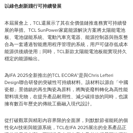
以綠色創新踐行可持續發展
本屆展會上，TCL還展示了其在全價值鏈推進務實可持續發
展的舉措。TCL SunPower家庭能源解決方案將太陽能電池
板、電池儲能系統、電動汽車充電器、能源控制器與熱泵整
合為一套通過智能應用程序管理的系統，用戶可儲存低成本
能源供後續使用；同時，TCL新款太陽能電池板能實現持久
穩定的能源輸出。
為IFA 2025全新推出的TCL ECORA™是與Chris Lefteri
Design聯合研發的突破性可持續材料。該材料以源自「中國
瓷都」景德鎮的再生陶瓷為原料，將陶瓷廢料轉化為高性能
塑料填充物，在提升產品耐用性、減少碳排放的同時，也讓
擁有數百年歷史的傳統工藝融入現代設計。
從打破觀眾與精彩內容界限的全面屏，到默默節省能耗的個
性化AI技術與能源系統，TCL在IFA 2025展出的全系產品正