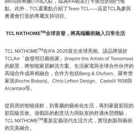
(Milo)與蒂娜(Tina)入駐，成為IFA觀眾打卡留念的熱門地
點。此外，TCL還重點介紹了Team TCL——這是TCL為參與
奧運會打造的專屬支持項目。
TM
TCL NXTHOME
全球首發，將高端藝術融入日常生活
TM
TCL NXTHOME
在IFA 2025首次全球亮相。該品牌源於
TCLArt「啟發明日藝術家」(Inspire the Artists of Tomorrow)
的願景，將智能家居解決方案、生活家電與全球合作伙伴的
高端合作成果相融合，合作方包括Bang & Olufsen、羅奇堡
家居(Roche Bobois)、Chris Lefteri Design、Castelli 1938與
Alcantara等。
從廚房的智能保鮮，到客廳的藝術化生活，再到家庭影院的
影院級音效、游戲區的創意活力與臥室的舒適休憩體驗，
TM
TCL NXTHOME
重新定義現代生活方式，實現創新與藝術
的完美融合。