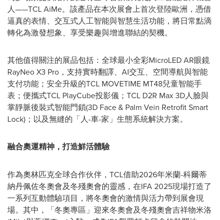
人——TCL AiMe。該產品在本次展會上首次登陸歐洲，憑借
逼真的表情、交互式人工智能與智慧生活功能，將日常點滴
轉化為激發想象、享受樂趣與增進聯結的契機。
其他值得關注的展品包括：全球最小全彩MicroLED AR眼鏡
RayNeo X3 Pro，支持實時翻譯、AI交互、空間導航與智能
支付功能；安全升級的TCL MOVETIME MT48兒童智能手
表；便攜式TCL PlayCube投影儀；TCL D2R Max 3D人臉與
掌靜脈後裝式智能門鎖(3D Face & Palm Vein Retrofit Smart
Lock)；以及無縫的「人-車-家」生態系統解決方案。
融合奧運精神，打造鮮活體驗
作為奧林匹克全球合作伙伴，TCL借助2026年米蘭-科爾蒂
納丹佩佐冬奧會及冬殘奧會的靈感，在IFA 2025現場打造了
一系列互動體驗項目，將冬奧會的激情與活力帶到展會現
場。其中，「冬奧專區」迎來冬奧會及冬殘奧會吉祥物米洛