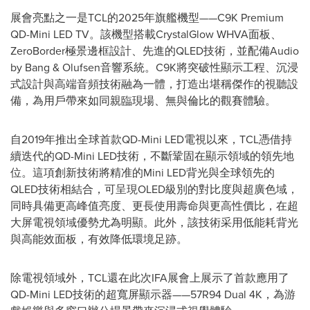
展會亮點之一是TCL的2025年旗艦機型——C9K Premium
QD-Mini LED TV。該機型搭載CrystalGlow WHVA面板、
ZeroBorder極景邊框設計、先進的QLED技術，並配備Audio
by Bang & Olufsen音響系統。C9K將突破性顯示工程、沉浸
式設計與高端音頻技術融為一體，打造出堪稱傑作的視聽設
備，為用戶帶來如同親臨現場、無與倫比的觀賽體驗。
自2019年推出全球首款QD-Mini LED電視以來，TCL憑借持
續迭代的QD-Mini LED技術，不斷鞏固在顯示領域的領先地
位。這項創新技術將精准的Mini LED背光與全球領先的
QLED技術相結合，可呈現OLED級別的對比度與超廣色域，
同時具備更高峰值亮度、更長使用壽命與更高性價比，在超
大屏電視領域優勢尤為明顯。此外，該技術采用低能耗背光
與高能效面板，有效降低環境足跡。
除電視領域外，TCL還在此次IFA展會上展示了首款應用了
QD-Mini LED技術的超寬屏顯示器——57R94 Dual 4K，為游