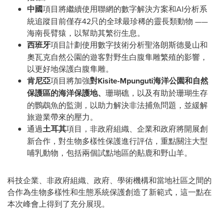
中國
項目將繼續使用聯網的數字解決方案和AI分析系
統追蹤目前僅存42只的全球最珍稀的靈長類動物 ——
海南長臂猿，以幫助其繁衍生息。
西班牙
項目計劃使用數字技術分析聖洛朗斯德曼山和
奧瓦克自然公園的遊客對野生白腹隼雕繁殖的影響，
以更好地保護白腹隼雕。
肯尼亞
項目將加強
對
Kisite-Mpunguti
海洋公園和自然
保護區的海洋保護地
、
珊瑚礁，以及有助於珊瑚生存
的鸚鵡魚的監測，以助力解決非法捕魚問題，並緩解
旅遊業帶來的壓力。
通過
土耳其
項目，非政府組織、企業和政府將開展創
新合作，對生物多樣性保護進行評估，重點關注大型
哺乳動物，包括兩個試點地區的黇鹿和野山羊。
科技企業、非政府組織、政府、學術機構和當地社區之間的
合作為生物多樣性和生態系統保護創造了新範式，這一點在
本次峰會上得到了充分展現。