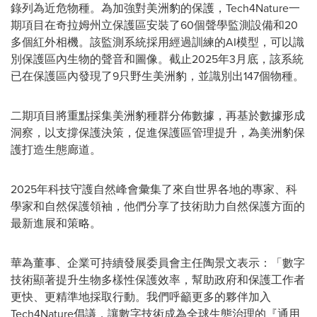
錄列為近危物種。為加強對美洲豹的保護，Tech4Nature一
期項目在奇拉姆州立保護區安裝了60個聲學監測設備和20
多個紅外相機。該監測系統採用經過訓練的AI模型，可以識
別保護區內生物的聲音和圖像。截止2025年3月底，該系統
已在保護區內發現了9只野生美洲豹，並識別出147個物種。
二期項目將重點採集美洲豹種群分佈數據，再基於數據形成
洞察，以支撐保護決策，促進保護區管理提升，為美洲豹保
護打造生態廊道。
2025年科技守護自然峰會彙集了來自世界各地的專家、科
學家和自然保護領袖，他們分享了技術助力自然保護方面的
最新進展和策略。
華為董事、企業可持續發展委員會主任陶景文表示：「數字
技術顯著提升生物多樣性保護效率，幫助政府和保護工作者
更快、更精準地採取行動。我們呼籲更多的夥伴加入
Tech4Nature倡議，讓數字技術成為全球生態治理的『通用