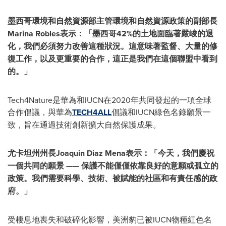
墨西哥環境和自然資源部主管環境和自然資源政策的副部長
Marina Robles
表示：
「
墨西哥
42%
的土地面臨著嚴峻的退
化，我們必須努力改善這種狀況。這意味著監督、大量的修
復工作，以及更重要的合作，這正是我們在這個聯盟中看到
的。
」
Tech4Nature是華為和IUCN在2020年共同發起的一項全球
合作倡議，與華為
TECH4ALL
倡議和IUCN綠色名錄願景一
致，旨在通過技術創新擴大自然保護成果。
尤卡坦州州長
Joaquin Diaz Mena
表示：
「
今天，我們慶祝
一個共同的願景
——
保護不能僅僅依靠良好的意願或孤立的
政策。我們需要科學、技術、被賦能的社區和有責任感的政
府。
」
受棲息地喪失和破碎化影響，美洲豹已被IUCN物種紅色名