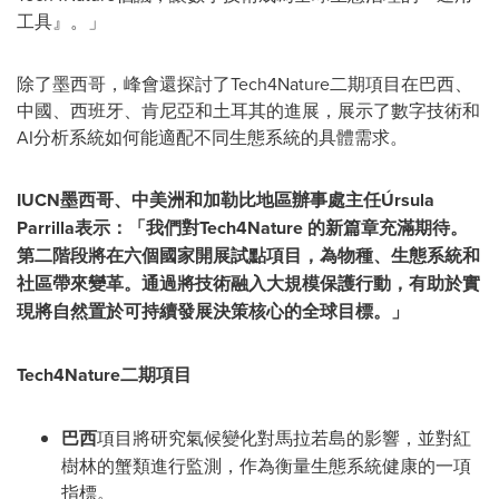
工具』。」
除了墨西哥，峰會還探討了Tech4Nature二期項目在巴西、
中國、西班牙、肯尼亞和土耳其的進展，展示了數字技術和
AI分析系統如何能適配不同生態系統的具體需求。
IUCN
墨西哥、中美洲和加勒比地區辦事處主任
Ú
rsula
Parrilla
表示：
「
我們對
Tech4Nature
的新篇章充滿期待。
第二階段將在六個國家開展試點項目，為物種、生態系統和
社區帶來變革。通過將技術融入大規模保護行動，有助於實
現將自然置於可持續發展決策核心的全球目標。」
Tech4Nature
二期項目
巴西
項目將研究氣候變化對馬拉若島的影響，並對紅
樹林的蟹類進行監測，作為衡量生態系統健康的一項
指標。