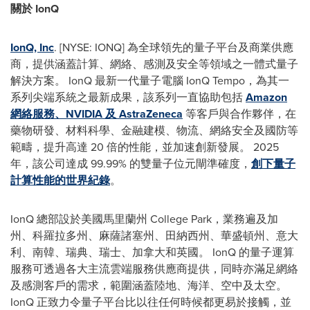
關於 IonQ
IonQ, Inc
. [NYSE: IONQ] 為全球領先的量子平台及商業供應
商，提供涵蓋計算、網絡、感測及安全等領域之一體式量子
解決方案。 IonQ 最新一代量子電腦 IonQ Tempo，為其一
系列尖端系統之最新成果，該系列一直協助包括
Amazon
網絡服務、NVIDIA 及 AstraZeneca
等客戶與合作夥伴，在
藥物研發、材料科學、金融建模、物流、網絡安全及國防等
範疇，提升高達 20 倍的性能，並加速創新發展。 2025
年，該公司達成 99.99% 的雙量子位元閘準確度，
創下量子
計算性能的世界紀錄
。
IonQ 總部設於美國馬里蘭州 College Park，業務遍及加
州、科羅拉多州、麻薩諸塞州、田納西州、華盛頓州、意大
利、南韓、瑞典、瑞士、加拿大和英國。 IonQ 的量子運算
服務可透過各大主流雲端服務供應商提供，同時亦滿足網絡
及感測客戶的需求，範圍涵蓋陸地、海洋、空中及太空。
IonQ 正致力令量子平台比以往任何時候都更易於接觸，並