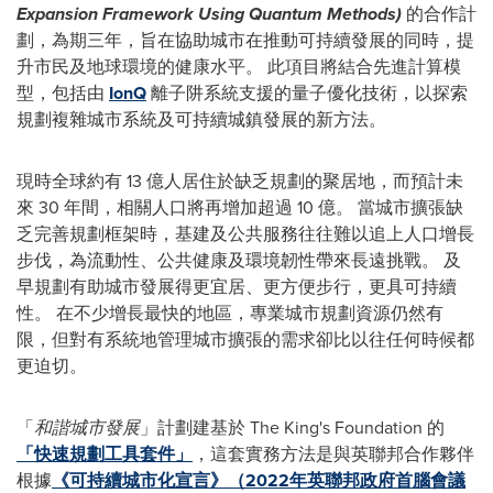
Expansion Framework Using Quantum Methods)
的合作計
劃，為期三年，旨在協助城市在推動可持續發展的同時，提
升市民及地球環境的健康水平。 此項目將結合先進計算模
型，包括由
IonQ
離子阱系統支援的量子優化技術，以探索
規劃複雜城市系統及可持續城鎮發展的新方法。
現時全球約有 13 億人居住於缺乏規劃的聚居地，而預計未
來 30 年間，相關人口將再增加超過 10 億。 當城市擴張缺
乏完善規劃框架時，基建及公共服務往往難以追上人口增長
步伐，為流動性、公共健康及環境韌性帶來長遠挑戰。 及
早規劃有助城市發展得更宜居、更方便步行，更具可持續
性。 在不少增長最快的地區，專業城市規劃資源仍然有
限，但對有系統地管理城市擴張的需求卻比以往任何時候都
更迫切。
「
和諧城市發展
」計劃建基於 The King's Foundation 的
「快速規劃工具套件」
，這套實務方法是與英聯邦合作夥伴
根據
《可持續城市化宣言》（
2022年英聯邦政府首腦會議