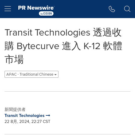
Accessibility Statement
Skip Navigation
Hamburger menu
Transit Technologies 透過收
購 Bytecurve 進入 K-12 軟體
市場
APAC - Traditional Chinese
新聞提供者
Transit Technologies
22 8月, 2024, 22:27 CST