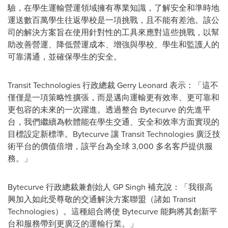
驗，在學生運輸營運領域擁有專業知識，了解安全和準時地
運送數百萬學生往返學校是一項挑戰，且不能有差池。該公
司的解決方案旨在使用針對性的工具來應對這些挑戰，以幫
助改善營運、降低營運成本、增強與學校、學生和監護人的
可靠溝通，並確保學生的安全。
Transit Technologies 行政總裁
Gerry Leonard
表示：「這不
僅僅是一項策略性擴張，而是邁向運輸更有效率、更可靠和
更包容的未來的一次躍進。透過整合 Bytecurve 的先進平
台，我們繼續為軟體能在學生交通、安全和效率方面實現的
目標設定新標準。Bytecurve 讓 Transit Technologies 廣泛技
術平台的價值倍增，該平台為全球 3,000 多名客戶提供服
務。」
Bytecurve 行政總裁兼創始人 GP Singh 補充說：「我很高
興加入如此受尊敬的交通解決方案聯盟（諸如 Transit
Technologies）。這種組合將使 Bytecurve 能夠將其創新平
台和服務帶到更廣泛的運輸行業。」