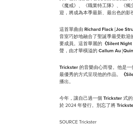
《魔戒》、《職業特工隊》、《獨
迎，將成為本季最新、最出色的影
這首單曲由
Richard Flack
[
Joe St
音室巧妙地融合了聖誕季最受歡迎
要成員。這首華麗的
《
Silent Nigh
聲，由才華橫溢的
Callum Au
[
Quin
Trickster
的音樂由心而發。他是一
最優秀的方式呈現他的作品。
《
Sil
播出。
今年，讓自己過一個
Trickster
式的
於 2024 年發行。別忘了將
Trickst
SOURCE Trickster