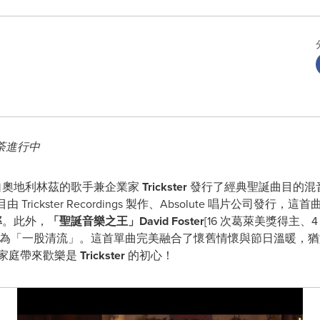
荼進行中
 來自奧地利林茲的歌手兼企業家
Trickster
發行了經典聖誕曲目的混
由 Trickster Recordings 製作、Absolute 唱片公司
率
。此外，
「聖誕音樂之王」
David Foster
[16 次葛萊美獎得主、
為「一股清流」。這首單曲完美融合了懷舊情懷與節日溫暖，猶
個家庭帶來歡樂是
Trickster
的初心！