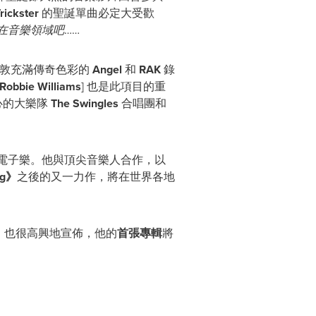
rickster
的聖誕單曲必定大受歡
在音樂領域吧
……
敦充滿傳奇色彩的
Angel
和
RAK
錄
Robbie Williams
] 也是此項目的重
心的大樂隊
The Swingles
合唱團和
電子樂。他與頂尖音樂人合作，以
ng
》
之後的又一力作，將在世界各地
r
也很高興地宣佈，他的
首張專輯
將