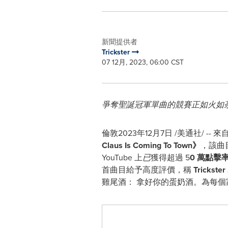
新聞提供者
Trickster
07 12月, 2023, 06:00 CST
爭奪聖誕冠軍單曲的競賽正如火如
倫敦
2023年12月7日
/美通社/ --
Claus Is Coming To Town
》
，該曲目
YouTube 上
已
獲得超過
5
0
萬
點擊
首曲目給予高度評價，稱
Trickster
雞尾酒： 拿好你的蛋奶酒。為每