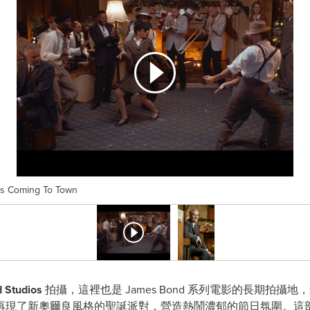
s Is Coming To Town
 Studios
拍攝，這裡也是
James Bond
系列電影的長期拍攝地，影
再現了新奧爾良風格的聖誕派對，營造熱鬧濃郁的節日氛圍。這