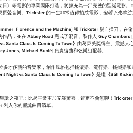
立日》等電影的專業團隊打造，將擴充為一部完整的聖誕電影。
T
視原聲音樂。
Trickster
的一生非常值得拍成電影，
但眼下先專注
rummer
,
Florence and the Machine
] 和
Trickster
親自操刀，在倫
的作品，並在
Abbey Road
完成了混音。製作人
Guy Chambers
[
t vs Santa Claus Is Coming To Town
》
由葛萊美獎得主、震撼人
cy Jones
, Michael Bublé
] 負責編曲和弦樂組配器。
位多才多藝的音樂家，創作風格包括搖滾樂、流行樂、搖擺樂和
ent Night vs Santa Claus Is Coming To Town
》
是繼
《
Still Kicki
聖誕之夜吧：比起平常更加充滿驚喜，肯定不會無聊！
Trickste
er
列入你的聖誕曲目清單。