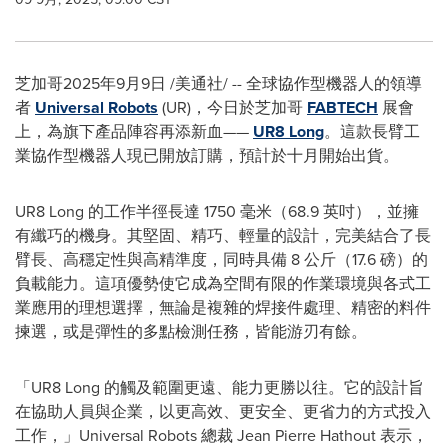
芝加哥
2025年9月9日
/美通社/ -- 全球協作型機器人的領導
者
Universal Robots
(UR)，今日於芝加哥
FABTECH
展會
上，為旗下產品陣容再添新血——
UR8 Long
。這款長臂工
業協作型機器人現已開放訂購，預計於十月開始出貨。
UR8 Long 的工作半徑長達 1750 毫米（68.9 英吋），並擁
有纖巧的機身。其堅固、精巧、輕量的設計，完美結合了長
臂長、高穩定性與高精準度，同時具備 8 公斤（17.6 磅）的
負載能力。這項優勢使它成為空間有限的作業環境與各式工
業應用的理想選擇，無論是複雜的焊接件處理、精密的料件
揀選，或是彈性的多點檢測任務，皆能游刃有餘。
「UR8 Long 的觸及範圍更遠、能力更勝以往。它的設計旨
在協助人員與企業，以更高效、更安全、更省力的方式投入
工作，」Universal Robots 總裁
Jean Pierre Hathout
表示，