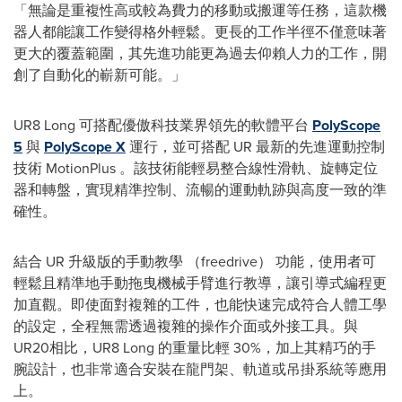
「無論是重複性高或較為費力的移動或搬運等任務，這款機
器人都能讓工作變得格外輕鬆。更長的工作半徑不僅意味著
更大的覆蓋範圍，其先進功能更為過去仰賴人力的工作，開
創了自動化的嶄新可能。」
UR8 Long 可搭配優傲科技業界領先的軟體平台
PolyScope
5
與
PolyScope X
運行，並可搭配 UR 最新的先進運動控制
技術 MotionPlus 。該技術能輕易整合線性滑軌、旋轉定位
器和轉盤，實現精準控制、流暢的運動軌跡與高度一致的準
確性。
結合 UR 升級版的手動教學 （freedrive） 功能，使用者可
輕鬆且精準地手動拖曳機械手臂進行教導，讓引導式編程更
加直觀。即使面對複雜的工件，也能快速完成符合人體工學
的設定，全程無需透過複雜的操作介面或外接工具。與
UR20相比，UR8 Long 的重量比輕 30%，加上其精巧的手
腕設計，也非常適合安裝在龍門架、軌道或吊掛系統等應用
上。