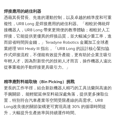
焊接應用的絕佳利器
憑藉其長臂長、先進的運動控制，以及卓越的精準度和可重
複性，UR8 Long 是焊接應用的絕佳利器。「相較於傳統焊
接機器人，UR8 Long 帶來更簡便的教導體驗；相較於人工
焊接，它能提供更優異的焊接品質，並大幅減少重工率，進
而節省時間與金錢，」Teradyne Robotics 金屬加工全球產
業經理
Will Healy III
指出，「UR8 Long 的設計核心緊扣協
作式焊接流程，不僅能有效提升產能，更有助於企業主吸引
年輕人才，因為對新世代的技術人才而言，操作機器人遠比
從事重複的手動焊接更具吸引力。」
精準應對料箱取物
（
Bin Picking
）
挑戰
更長的工作半徑，結合新款機器人精巧的工具法蘭與高速的
手腕關節， 能輕鬆延伸至料箱深處角落，提供更多揀取位
置，特別符合汽車產業等空間受限產線的高需求。UR8
Long改良後的關節架構更可實現高達 30% 的循環時間提
升，大幅提升生產效率與持續運作時間。