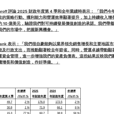
roff
評論 2025 財政年度第 4 季和全年業績時表示： 「我
取的策略行動。獲利能力和營運效率顯著提升，加上持續收入增
 10 億美元，驗證我們對可持續發展價值創造的承諾。我們帶
在我們的市場中，把握新興機會。」
rank
表示：「我們很自豪能夠以業界領先銷售增長和主要地區市
行政支出，而推動顯著較去年節省。同時，營運卓越帶動顯著提升 E
運資金管理，進一步增強我們的資產負債表。這些結果反映我們
續增長和價值創造，作好準備。 」
年增率
2025
2024
年增率
年度第 4 季
(YoY) %
年財政年度
年財政年度
(YoY) %
49.7
2 %
176.0
172.5
2 %
30.8
1 %
71.9
66.1
9 %
15.3
77 %
60.7
38.9
56 %