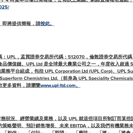
025/
。即將提供簡報，請
按此
。
所代碼：UPL，孟買證券交易所代碼：512070，倫敦證券交易所代
值鏈。UPL Ltd 是全球最大農業公司之一，年度收入超過 50
成，包括 UPL Corporation Ltd (UPL Corp)、UPL Sustainab
 和 Superform Chemistries Ltd.（前身為 UPL Speciality Ch
欲更多資料，請瀏覽
www.upl-ltd.com。
(UPL) 的財務狀況、經營業績及業務，以及 UPL 就這些項目所制訂
策略聲明、預計銷售增長、未來 EBITDA，以及我們有機業務
、「相信」、「估計」、「期望」、「應該」、「將」、「將會