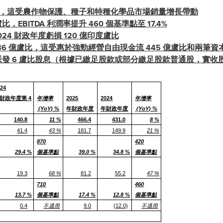
 億盧比，這受農作物保護、種子和特種化學品市場銷量增長帶動
 億盧比，EBITDA 利潤率提升 460 個基準點至 17.4%
024 財政年度虧損 120 億印度盧比
1386 億盧比，這受惠於強勁經營自由現金流 445 億盧比和兩筆
股，派發 6 盧比股息（根據已繳足股款或部分繳足股款普通股，實
024
財政年度第 4
年增率
2025
2024
年增率
(YoY) %
年財政年度
年財政年度
(YoY) %
140.8
11 %
466.4
431.0
8 %
41.4
43 %
181.7
149.9
21 %
870
420
29.4 %
個基準點
39.0 %
34.8 %
個基準點
19.3
68 %
81.2
55.2
47 %
710
460
13.7 %
個基準點
17.4 %
12.8 %
個基準點
0.4
不適用
9.0
(12.0)
不適用