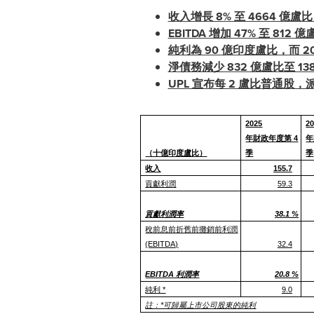
收入增長 8% 至 4664
EBITDA 增加 47% 至 812
純利為 90 億印度盧比，而 2
淨債務減少 832 億盧比至 
UPL 宣布每 2 盧比普通
2025
2
年財政年度第 4
年
（十億印度盧比）
季
季
收入
155.7
貢獻利潤
59.3
貢獻利潤率
38.1 %
稅前息前折舊前攤銷前利潤
(EBITDA)
32.4
EBITDA 利潤率
20.8 %
純利 *
9.0
註：*可歸屬上市公司股東的純利