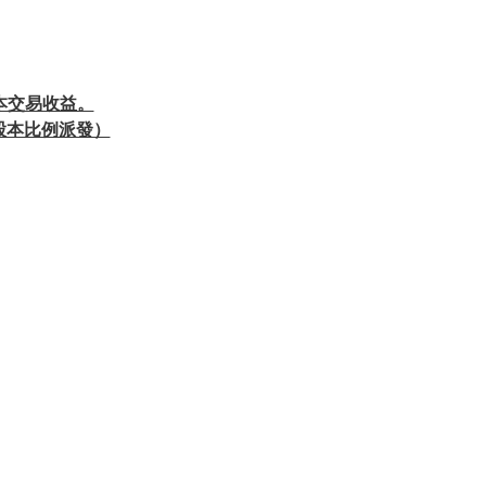
資本交易收益。
收股本比例派發）