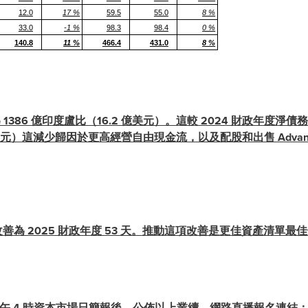
12.0
17 %
59.5
55.0
8 %
33.0
-1 %
98.3
98.4
0 %
140.8
11 %
466.4
431.0
8 %
務為 1386 億印度盧比（16.2 億美元）。這較 2024 財政年度淨債
億美元）這減少歸因於更高經營自由現金流，以及配股和出售 Advanta
改善為 2025 財政年度 53 天。推動這項改善是更佳資產清單
準時間下午 4 時資本市場日簡報後，公佈以上業續。網路直播報名連結