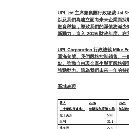
UPL Ltd 主席兼集團行政總裁
Jai Sh
以及我們為建立面向未來企業而採
融資舉措，導致我們的淨債務減少約
新動力，進入 2026 財政年度。
UPL Corporation 行政總裁
Mike F
圓滿句號。我們嚴格控制銷售、一般及
點。強勁自由現金產生與更嚴格營
強勁動力。這為我們未來一年的持
區域表現
收入
2025
2024
（十億印度盧比）
年財政年度第 4 季
年財政
拉丁美洲
50.8
歐洲
31.1
北美洲
27.0