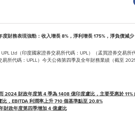
政年度財務表現強勁：收入增長 8%，淨利增長 175%，淨負債減少 1
 -- UPL Ltd（印度國家證券交易所代碼：UPL）（孟買證券交易
券交易所代碼：UPLL）今天公佈第四季及全年財務業績（截至 2025 年
而 2024 財政年度第 4 季為 1408 億印度盧比，主要受惠於 
 億盧比，EBITDA 利潤率上升 710 個基準點至 20.8%
4 年財政年度第四季增加 4 億盧比