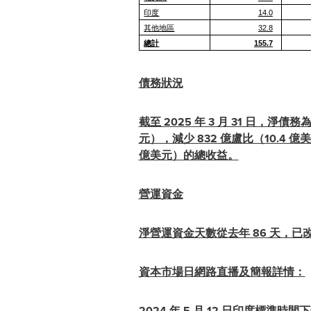
印度
14.0
其他地區
32.8
總計
155.7
債務狀況
截至 2025 年 3 月 31 日，淨債
元），減少 832 億盧比（10.4 
億美元）的總收益。
營運資金
淨營運資金天數從去年 86 天，已
資本市場日網路直播及簡報詳情：
2024 年 5 月 12 日印度標